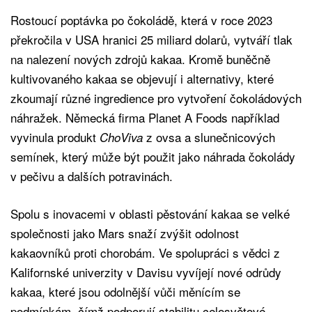
Rostoucí poptávka po čokoládě, která v roce 2023
překročila v USA hranici 25 miliard dolarů, vytváří tlak
na nalezení nových zdrojů kakaa. Kromě buněčně
kultivovaného kakaa se objevují i alternativy, které
zkoumají různé ingredience pro vytvoření čokoládových
náhražek. Německá firma Planet A Foods například
vyvinula produkt
z ovsa a slunečnicových
ChoViva
semínek, který může být použit jako náhrada čokolády
v pečivu a dalších potravinách.
Spolu s inovacemi v oblasti pěstování kakaa se velké
společnosti jako Mars snaží zvýšit odolnost
kakaovníků proti chorobám. Ve spolupráci s vědci z
Kalifornské univerzity v Davisu vyvíjejí nové odrůdy
kakaa, které jsou odolnější vůči měnícím se
podmínkám, čímž podporují stabilitu celosvětové