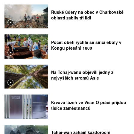
Ruské údery na obec v Charkovské
oblasti zabily tři lidi
Počet obětí rychle se šířící eboly v
Kongu přesáhl 1800
Na Tchaj-wanu objevili jedny z
nejvyšších stromů Asie
Krvavá lázeň ve Visa: O práci přijdou
tisíce zaměstnanců
Tchaj-wan zahájil každoroční