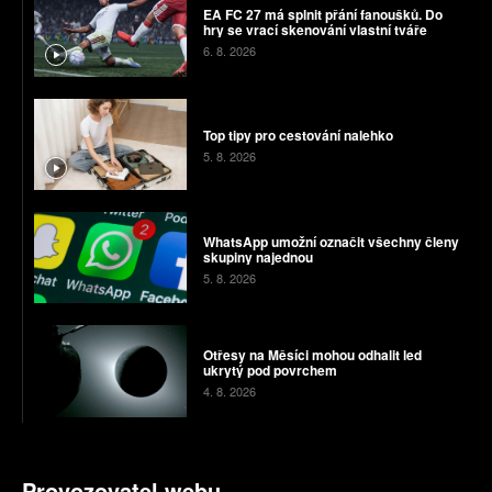
EA FC 27 má splnit přání fanoušků. Do
hry se vrací skenování vlastní tváře
6. 8. 2026
Top tipy pro cestování nalehko
5. 8. 2026
WhatsApp umožní označit všechny členy
skupiny najednou
5. 8. 2026
Otřesy na Měsíci mohou odhalit led
ukrytý pod povrchem
4. 8. 2026
Provozovatel webu