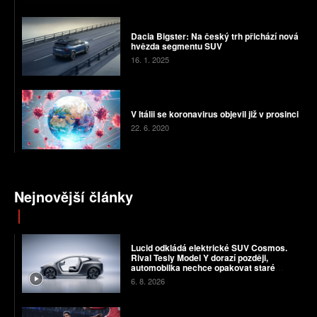
Dacia Bigster: Na český trh přichází nová
hvězda segmentu SUV
16. 1. 2025
V Itálii se koronavirus objevil již v prosinci
22. 6. 2020
Nejnovější články
Lucid odkládá elektrické SUV Cosmos.
Rival Tesly Model Y dorazí později,
automobilka nechce opakovat staré
chyby
6. 8. 2026