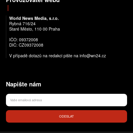
World News Media, s.r.o.
Rybná 716/24
Staré Město, 110 00 Praha
IČO: 09372008
DIČ: CZ09372008
V případě dotazů na redakci pište na info@wn24.cz
Napište nám
ODESLAT