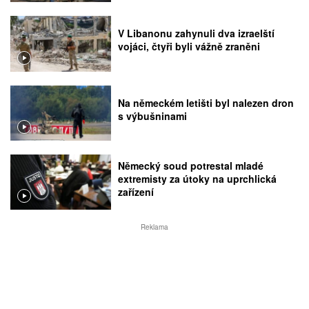
V Libanonu zahynuli dva izraelští
vojáci, čtyři byli vážně zraněni
Na německém letišti byl nalezen dron
s výbušninami
Německý soud potrestal mladé
extremisty za útoky na uprchlická
zařízení
Reklama