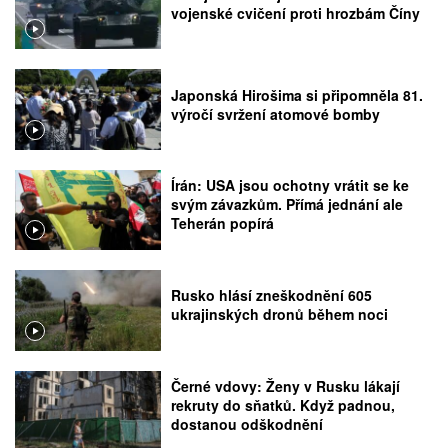
vojenské cvičení proti hrozbám Číny
Japonská Hirošima si připomněla 81.
výročí svržení atomové bomby
Írán: USA jsou ochotny vrátit se ke
svým závazkům. Přímá jednání ale
Teherán popírá
Rusko hlásí zneškodnění 605
ukrajinských dronů během noci
Černé vdovy: Ženy v Rusku lákají
rekruty do sňatků. Když padnou,
dostanou odškodnění