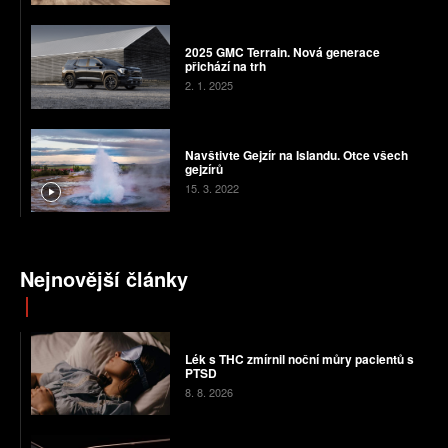
2025 GMC Terrain. Nová generace
přichází na trh
2. 1. 2025
Navštivte Gejzír na Islandu. Otce všech
gejzírů
15. 3. 2022
Nejnovější články
Lék s THC zmírnil noční můry pacientů s
PTSD
8. 8. 2026