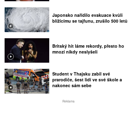
Japonsko nařídilo evakuace kvůli
blížícímu se tajfunu, zrušilo 500 letů
Britský hit láme rekordy, přesto ho
mnozí nikdy neslyšeli
Student v Thajsku zabil své
prarodiče, šest lidí ve své škole a
nakonec sám sebe
Reklama