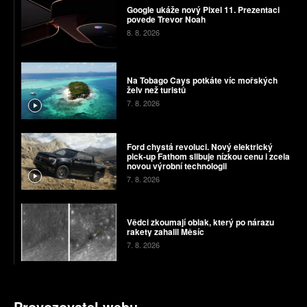
Google ukáže nový Pixel 11. Prezentaci
povede Trevor Noah
8. 8. 2026
Na Tobago Cays potkáte víc mořských
želv než turistů
7. 8. 2026
Ford chystá revoluci. Nový elektrický
pick-up Fathom slibuje nízkou cenu i zcela
novou výrobní technologii
7. 8. 2026
Vědci zkoumají oblak, který po nárazu
rakety zahalil Měsíc
7. 8. 2026
Provozovatel webu