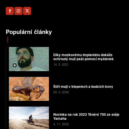
Populární články
Díky mozkovému implantátu dokáže
ochrnutý muž psát pomocí myšlenek
14. 5. 2021
Štíři mají v klepetech a bodcích kovy
29. 4. 2026
Novinka na rok 2023 Ténéré 700 ze stáje
Yamaha
4. 11. 2022