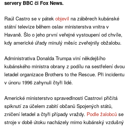
servery BBC či Fox News.
Raúl Castro se v pátek
objevil
na záběrech kubánské
státní televize během oslav ministerstva vnitra v
Havaně. Šlo o jeho první veřejné vystoupení od chvíle,
kdy americké úřady minulý měsíc zveřejnily obžalobu.
Administrativa Donalda Trumpa viní někdejšího
kubánského ministra obrany z podílu na sestřelení dvou
letadel organizace Brothers to the Rescue. Při incidentu
v únoru 1996 zahynuli čtyři lidé.
Americké ministerstvo spravedlnosti Castrovi přičítá
spiknutí za účelem zabití občanů Spojených států,
zničení letadel a čtyři případy vraždy.
Podle žalobců
se
stroje v době útoku nacházely mimo kubánský vzdušný