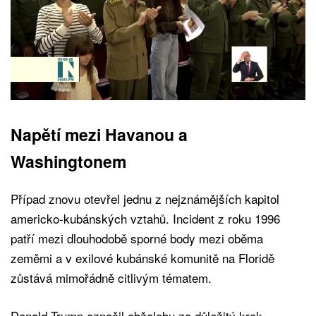
Napětí mezi Havanou a
Washingtonem
Případ znovu otevřel jednu z nejznámějších kapitol
americko-kubánských vztahů. Incident z roku 1996
patří mezi dlouhodobě sporné body mezi oběma
zeměmi a v exilové kubánské komunitě na Floridě
zůstává mimořádně citlivým tématem.
Donald Trump označil obžalobu za důležitý krok