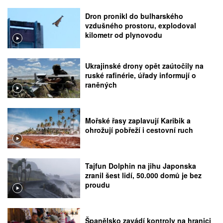
Dron pronikl do bulharského
vzdušného prostoru, explodoval
kilometr od plynovodu
Ukrajinské drony opět zaútočily na
ruské rafinérie, úřady informují o
raněných
Mořské řasy zaplavují Karibik a
ohrožují pobřeží i cestovní ruch
Tajfun Dolphin na jihu Japonska
zranil šest lidí, 50.000 domů je bez
proudu
Španělsko zavádí kontroly na hranici