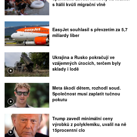
s Itálií kvůli migrační vlně
EasyJet souhlasil s převzetím za 5,7
miliardy liber
Ukrajina a Rusko pokračují ve
vzájemných útocích, terčem byly
sklady i lodě
Meta škodí dětem, rozhodl soud.
Společnost musí zaplatit tučnou
pokutu
Trump zavedl minimální ceny
výrobků z polykřemíku, uvalil na ně
15procentní clo