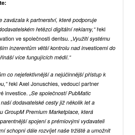
te:
 zavázala k partnerství, které podporuje
řekl
 dodavatelském řetězci digitální reklamy,“
vation ve společnosti dentsu.
„Využití systému
im inzerentům větší kontrolu nad investicemi do
náší více fungujících médií.“
tům co nejefektivnější a nejúčinnější přístup k
řekl Axel Jonuschies, vedoucí partner
ou,“
 investice.
„Se společností PubMatic
aší dodavatelské cesty již několik let a
žbu GroupM Premium Marketplace, která
sparentnější spojení s prémiovými vydavateli
ní schopni dále rozvíjet naše tržiště a umožnit