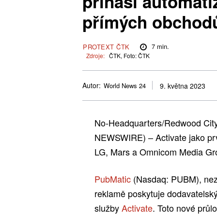
přináší automat
přímých obchodů
7
min.
PROTEXT ČTK
Zdroje:
ČTK, Foto: ČTK
Autor:
World News 24
9. května 2023
No-Headquarters/Redwood City
NEWSWIRE) – Activate jako prv
LG, Mars a Omnicom Media G
PubMatic
(Nasdaq: PUBM), nezáv
reklamě poskytuje dodavatelský
služby
Activate
. Toto nové průl