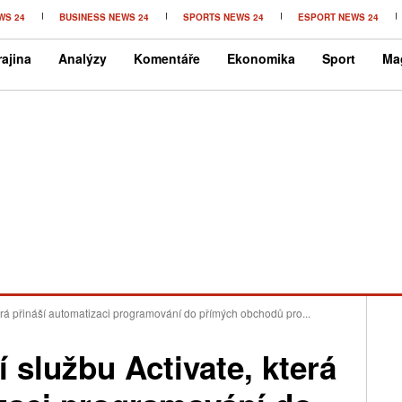
WS 24
BUSINESS NEWS 24
SPORTS NEWS 24
ESPORT NEWS 24
ajina
Analýzy
Komentáře
Ekonomika
Sport
Ma
erá přináší automatizaci programování do přímých obchodů pro...
 službu Activate, která