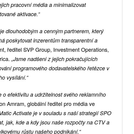
ejich pracovní média a minimalizovat
tované aktivace.“
 je dlouhodobým a cenným partnerem, který
á poskytovat inzerentům transparentní a
t, ředitel SVP Group, Investment Operations,
rica.
„Jsme nadšeni z jejich pokračujících
vňování programového dodavatelského řetězce v
ho vysílání.“
 o efektivitu a udržitelnost svého reklamního
on Amram, globální ředitel pro média ve
tic Activate je v souladu s naší strategií SPO
t, jak, kde a kdy jsou naše rozpočty na CTV a
celkovému růstu našeho podnikání.“