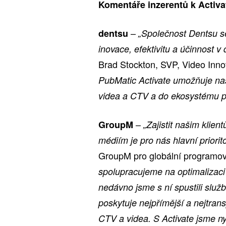
Komentáře inzerentů k Activa
–
dentsu
„Společnost Dentsu se
inovace, efektivitu a účinnost v
Brad Stockton, SVP, Video Inno
PubMatic Activate umožňuje naš
videa a CTV a do ekosystému při
–
GroupM
„Zajistit našim klien
médiím je pro nás hlavní priorit
GroupM pro globální programové
spolupracujeme na optimalizaci n
nedávno jsme s ní spustili slu
poskytuje nejpřímější a nejtran
CTV a videa. S Activate jsme ny