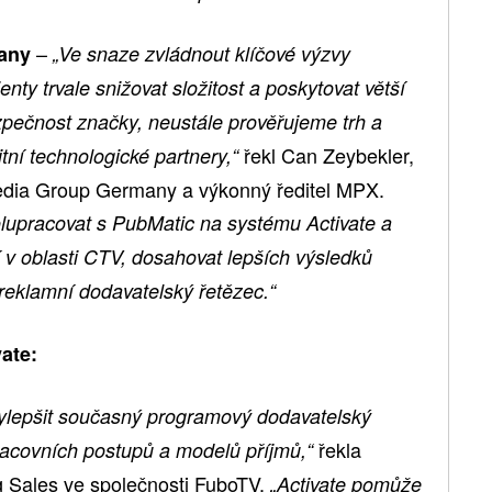
–
any
„Ve snaze zvládnout klíčové výzvy
nty trvale snižovat složitost a poskytovat větší
ezpečnost značky, neustále prověřujeme trh a
řekl Can Zeybekler,
tní technologické partnery,“
dia Group Germany a výkonný ředitel MPX.
upracovat s PubMatic na systému Activate a
í v oblasti CTV, dosahovat lepších výsledků
 reklamní dodavatelský řetězec.“
ate:
t vylepšit současný programový dodavatelský
řekla
racovních postupů a modelů příjmů,“
ng Sales ve společnosti FuboTV.
„Activate pomůže