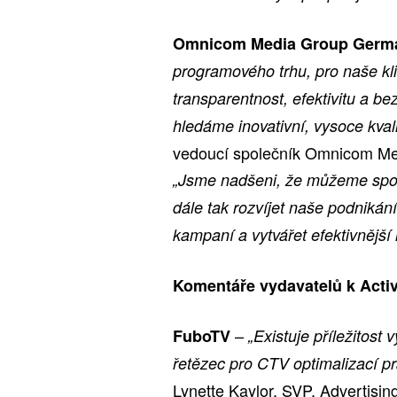
Omnicom Media Group Germ
programového trhu, pro naše klie
transparentnost, efektivitu a b
hledáme inovativní, vysoce kvali
vedoucí společník Omnicom Me
„Jsme nadšeni, že můžeme spol
dále tak rozvíjet naše podnikán
kampaní a vytvářet efektivnější
Komentáře vydavatelů k Activ
–
FuboTV
„Existuje příležitos
řetězec pro CTV optimalizací p
Lynette Kaylor, SVP, Advertisi