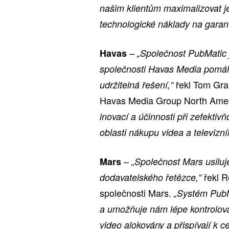
našim klientům maximalizovat j
technologické náklady na garan
–
Havas
„Společnost PubMatic
společnosti Havas Media pomáh
řekl Tom Gran
udržitelná řešení,“
Havas Media Group North Ame
inovací a účinnosti při zefekti
oblasti nákupu videa a televizní
–
Mars
„Společnost Mars usiluje
řekl R
dodavatelského řetězce,“
společnosti Mars.
„Systém PubMa
a umožňuje nám lépe kontrolova
video alokovány a přispívají k 