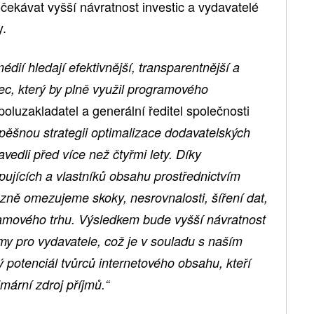
čekávat vyšší návratnost investic a vydavatelé
y.
médií hledají efektivnější, transparentnější a
zec, který by plně využil programového
oluzakladatel a generální ředitel společnosti
spěšnou strategii optimalizace dodavatelských
vedli před více než čtyřmi lety. Díky
jících a vlastníků obsahu prostřednictvím
azně omezujeme skoky, nesrovnalosti, šíření dat,
ramového trhu. Výsledkem bude vyšší návratnost
íjmy pro vydavatele, což je v souladu s naším
potenciál tvůrců internetového obsahu, kteří
mární zdroj příjmů.“