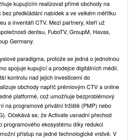
ňuje kupujícím realizovat přímé obchody na
 bez předkládání nabídek a ve velkém měřítku
eu a inventáři CTV. Mezi partnery, kteří už
é společnosti dentsu, FuboTV, GroupM, Havas,
oup Germany.
yslové paradigma, protože se jedná o jednotnou
mo spojuje kupující a prodejce digitálních médií.
ší kontrolu nad jejich investicemi do
ealizuje obchody napříč prémiovým CTV a online
jedné platformě, což umožňuje bezproblémový
ní na programové privátní tržiště (PMP) nebo
G). Očekává se, že Activate usnadní přechod
o programového ekosystému díky redukci
 umožní přístup na jedné technologické vrstvě. V