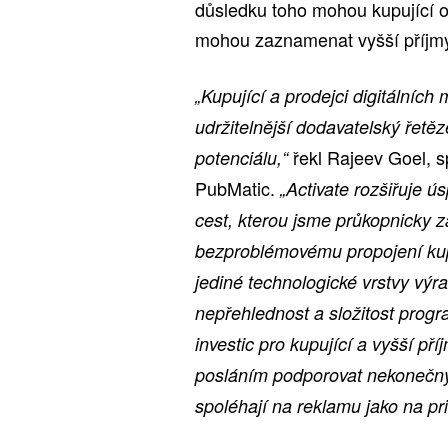
důsledku toho mohou kupující o
mohou zaznamenat vyšší příjm
„Kupující a prodejci digitálních 
udržitelnější dodavatelský řetě
řekl Rajeev Goel, sp
potenciálu,“
PubMatic.
„Activate rozšiřuje ú
cest, kterou jsme průkopnicky za
bezproblémovému propojení kupu
jediné technologické vrstvy výr
nepřehlednost a složitost prog
investic pro kupující a vyšší př
posláním podporovat nekonečný 
spoléhají na reklamu jako na pri