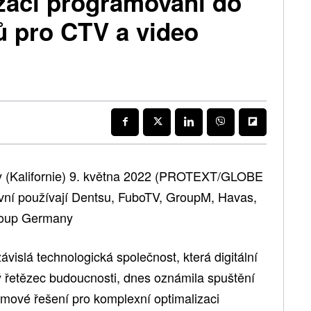
izaci programování do
 pro CTV a video
 (Kalifornie) 9. května 2022 (PROTEXT/GLOBE
ní používají Dentsu, FuboTV, GroupM, Havas,
roup Germany
islá technologická společnost, která digitální
 řetězec budoucnosti, dnes oznámila spuštění
omové řešení pro komplexní optimalizaci