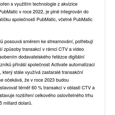
vořen s využitím technologie z akvizice
PubMatic v roce 2022, je plně integrován do
balíčku společnosti PubMatic, včetně PubMatic
telů posouvá směrem ke streamování, potřebují
jší způsoby transakcí v rámci CTV a video
ůsobením dodavatelského řetězce digitální
zníků přináší společnost Activate automatizaci
 který stále využívá zastaralé transakční
se očekává, že v roce 2023 budou
tavovat téměř 60 % transakcí v oblasti CTV a
stavuje rozšíření celkového oslovitelného trhu
 miliard dolarů.