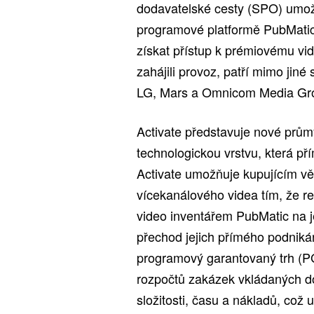
dodavatelské cesty (SPO) umož
programové platformě PubMatic
získat přístup k prémiovému vid
zahájili provoz, patří mimo jin
LG, Mars a Omnicom Media Gr
Activate představuje nové prům
technologickou vrstvu, která pří
Activate umožňuje kupujícím vět
vícekanálového videa tím, že r
video inventářem PubMatic na 
přechod jejich přímého podniká
programový garantovaný trh (P
rozpočtů zakázek vkládaných d
složitosti, času a nákladů, což