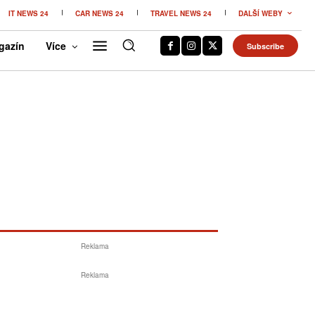
IT NEWS 24
CAR NEWS 24
TRAVEL NEWS 24
DALŠÍ WEBY
gazín
Více
Subscribe
Reklama
Reklama