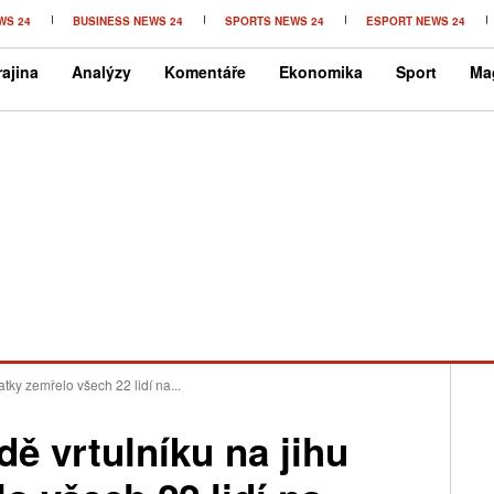
WS 24
BUSINESS NEWS 24
SPORTS NEWS 24
ESPORT NEWS 24
ajina
Analýzy
Komentáře
Ekonomika
Sport
Ma
tky zemřelo všech 22 lidí na...
dě vrtulníku na jihu