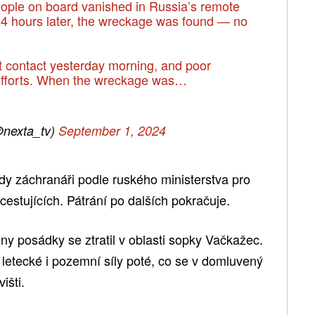
eople on board vanished in Russia’s remote
4 hours later, the wreckage was found — no
t contact yesterday morning, and poor
 efforts. When the wreckage was…
nexta_tv)
September 1, 2024
dy záchranáři podle ruského ministerstva pro
cestujících. Pátrání po dalších pokračuje.
leny posádky se ztratil v oblasti sopky Vačkažec.
letecké i pozemní síly poté, co se v domluvený
išti.