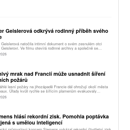
er Geislerová odkrývá rodinný příběh svého
e
 Geislerová natočila intimní dokument o svém zesnulém otci
 Geislerovi. Ve filmu otevírá rodinné archivy a společně se
ou Aňou skládá portrét talentovaného muže, který měl v sobě
 2026
st i temnější stránku.
ivý mrak nad Francií může usnadnit šíření
ních požárů
hlé lesní požáry na jihozápadě Francie dál ohrožují okolí města
aux. Úřady kvůli rychle se šířícím plamenům evakuovaly
itisíce lidí a nevylučují ani další rozšiřování bezpečnostních
 2026
ení. Hasiči zároveň čelí neobvyklému jevu, který podle nich
ci výrazně komplikuje. Nad požáry se totiž vytvořily takzvané
umulonimby, tedy oblaka vznikající přímo působením intenzivního
.
mens hlásí rekordní zisk. Pomohla poptávka
jená s umělou inteligencí
ký průmyslový koncern Siemens vykázal rekordní čtvrtletní zisk