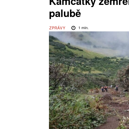
Kamčatky zemřelo
palubě
1
min.
ZPRÁVY