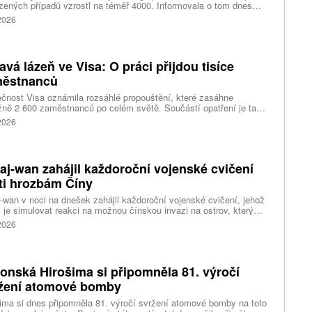
zených případů vzrostl na téměř 4000. Informovala o tom dnes
tura Reuters s odkazem na konžské úřady.
 2026
avá lázeň ve Visa: O práci přijdou tisíce
ěstnanců
čnost Visa oznámila rozsáhlé propouštění, které zasáhne
ižně 2 600 zaměstnanců po celém světě. Součástí opatření je také
ní 320 pracovních míst v kalifornském Foster City, kde firma
 2026
ozuje významné technologické centrum. Vyplývá to z dokumentů
ožených úřadům státu Kalifornie.
aj-wan zahájil každoroční vojenské cvičení
ti hrozbám Číny
-wan v noci na dnešek zahájil každoroční vojenské cvičení, jehož
 je simulovat reakci na možnou čínskou invazi na ostrov, který
ng pokládá za součást svého území. Desetidenní manévry se
 2026
 konat na různých místech po celém ostrově, informovala
ura AP.
onská Hirošima si připomněla 81. výročí
žení atomové bomby
ima si dnes připomněla 81. výročí svržení atomové bomby na toto