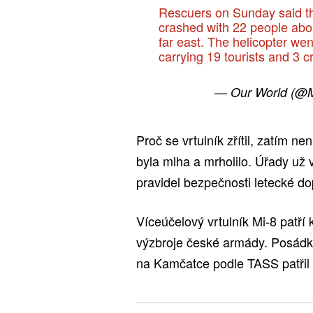
Rescuers on Sunday said th
crashed with 22 people abo
far east. The helicopter wen
carrying 19 tourists and 3
— Our World (@
Proč se vrtulník zřítil, zatím n
byla mlha a mrholilo. Úřady už v
pravidel bezpečnosti letecké do
Víceúčelový vrtulník Mi-8 patří 
výzbroje české armády. Posádku o
na Kamčatce podle TASS patřil sp