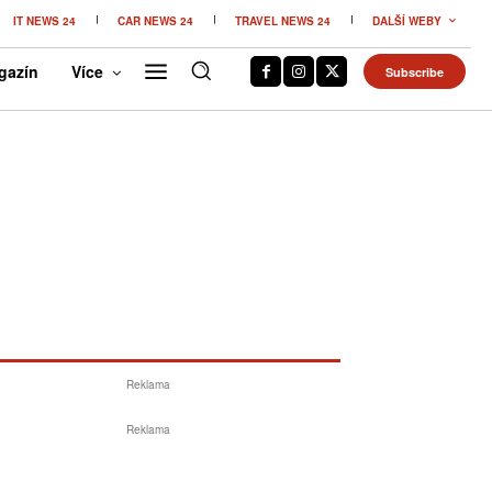
IT NEWS 24
CAR NEWS 24
TRAVEL NEWS 24
DALŠÍ WEBY
gazín
Více
Subscribe
Reklama
Reklama