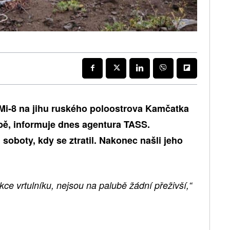
 Mi-8 na jihu ruského poloostrova Kamčatka
ubě, informuje dnes agentura TASS.
d soboty, kdy se ztratil. Nakonec našli jeho
ce vrtulníku, nejsou na palubě žádní přeživší,“