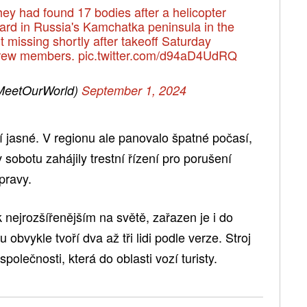
ey had found 17 bodies after a helicopter
ard in Russia's Kamchatka peninsula in the
t missing shortly after takeoff Saturday
 crew members.
pic.twitter.com/d94aD4UdRQ
MeetOurWorld)
September 1, 2024
ení jasné. V regionu ale panovalo špatné počasí,
 sobotu zahájily trestní řízení pro porušení
pravy.
k nejrozšířenějším na světě, zařazen je i do
bvykle tvoří dva až tři lidi podle verze. Stroj
olečnosti, která do oblasti vozí turisty.