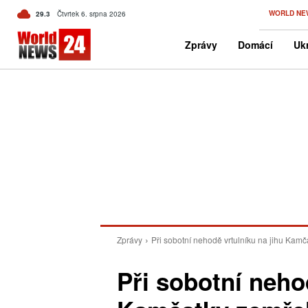
C
WORLD NE
29.3
Čtvrtek 6. srpna 2026
Czech
Zprávy
Domácí
Ukr
Zprávy
Při sobotní nehodě vrtulníku na jihu Kamča
Při sobotní neho