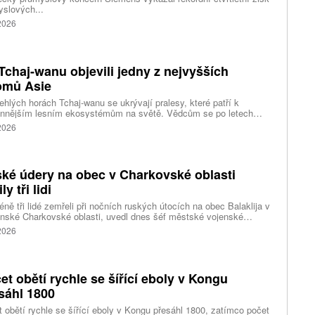
slových...
 2026
Tchaj-wanu objevili jedny z nejvyšších
omů Asie
ehlých horách Tchaj-wanu se ukrývají pralesy, které patří k
ennějším lesním ekosystémům na světě. Vědcům se po letech
ného pátrání podařilo objevit jedli tchajwanskou vysokou 84,1
 2026
, která je dnes považována za nejvyšší známý strom ve
dní Asii. Výzkum zároveň odhalil rozsáhlé porosty obřích stromů
ořádnou schopností ukládat uhlík.
ké údery na obec v Charkovské oblasti
ly tři lidi
ně tři lidé zemřeli při nočních ruských útocích na obec Balaklija v
inské Charkovské oblasti, uvedl dnes šéf městské vojenské
y Vitalij Karabanov. Ukrajinské letectvo ráno oznámilo, že Rusko
 2026
i útočilo na Ukrajinu čtyřmi střelami a 101 bezpilotními letouny,
mž obrana zneškodnila 66 dronů. Informuje také o zásazích 18
 neupřesněných míst 29 ruskými drony a jednou střelou.
et obětí rychle se šířící eboly v Kongu
sáhl 1800
 obětí rychle se šířící eboly v Kongu přesáhl 1800, zatímco počet