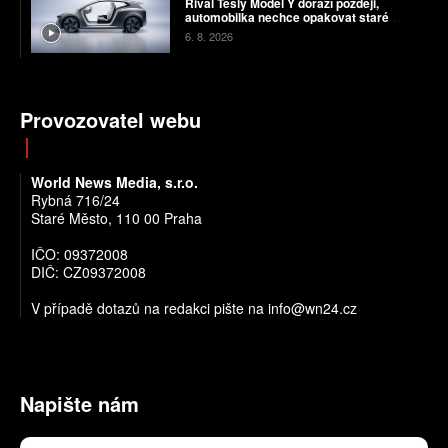
Rival Tesly Model Y dorazí později,
automobilka nechce opakovat staré
chyby
6. 8. 2026
Provozovatel webu
World News Media, s.r.o.
Rybná 716/24
Staré Město, 110 00 Praha
IČO: 09372008
DIČ: CZ09372008
V případě dotazů na redakci pište na info@wn24.cz
Napište nám