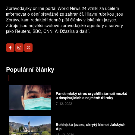
Zpravodajský online portál World News 24 vznikl za účelem
informovat o dění převážně ze zahraničí. Hlavní rubrikou jsou
Zprávy, kam redaktoři denně píší články v lokálním jazyce.
Zdroje jsou největší světové zpravodajské agentury a servery
jako Reuters, BBC, CNN, Al-Džazíra a další.
Populární články
Pandemický stres urychlil stárnutí mozků
u dospívajících o nejméně tři roky
7. 12. 2022
Bohinjské jezero, skrytý klenot Julských
Alp
13. 12. 2024