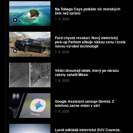
Na Tobago Cays potkáte víc mořských
želv než turistů
7. 8. 2026
Ford chystá revoluci. Nový elektrický
pick-up Fathom slibuje nízkou cenu i zcela
novou výrobní technologii
7. 8. 2026
Vědci zkoumají oblak, který po nárazu
rakety zahalil Měsíc
7. 8. 2026
Google Assistant ustoupí Gemini. Z
telefonů začne mizet v září
7. 8. 2026
Lucid odkládá elektrické SUV Cosmos.