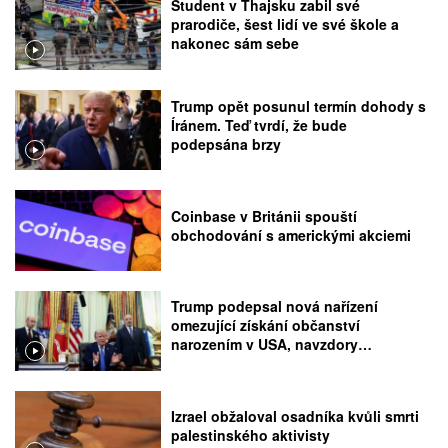
Student v Thajsku zabil své
prarodiče, šest lidí ve své škole a
nakonec sám sebe
Trump opět posunul termín dohody s
Íránem. Teď tvrdí, že bude
podepsána brzy
Coinbase v Británii spouští
obchodování s americkými akciemi
Trump podepsal nová nařízení
omezující získání občanství
narozením v USA, navzdory
rozhodnutí Nejvyššího soudu
Izrael obžaloval osadníka kvůli smrti
palestinského aktivisty