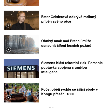
Ester Geislerová odkrývá rodinný
příběh svého otce
Ohnivý mrak nad Francií může
usnadnit šíření lesních požárů
Siemens hlásí rekordní zisk. Pomohla
poptávka spojená s umělou
inteligencí
Počet obětí rychle se šířící eboly v
Kongu přesáhl 1800