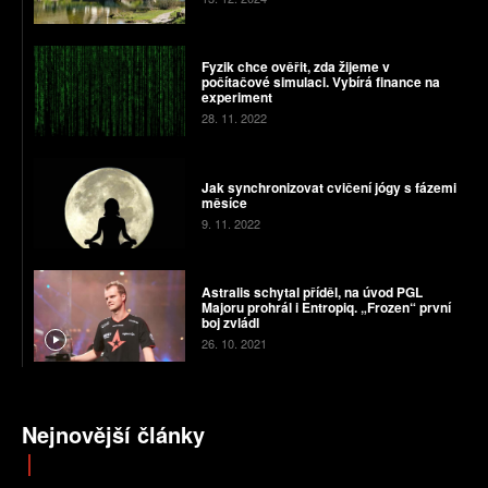
Fyzik chce ověřit, zda žijeme v
počítačové simulaci. Vybírá finance na
experiment
28. 11. 2022
Jak synchronizovat cvičení jógy s fázemi
měsíce
9. 11. 2022
Astralis schytal příděl, na úvod PGL
Majoru prohrál i Entropiq. „Frozen“ první
boj zvládl
26. 10. 2021
Nejnovější články