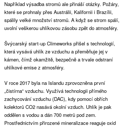
Například výsadba stromů ale přináší otázky. Požáry,
které se prohnaly přes Austrálii, Kalifornii i Brazílii,
spálily velké množství stromů. A když se strom spálí,
uvolní veškerou uhlíkovou zásobu zpět do atmosféry.
Švýcarský start-up Climeworks přišel s technologií,
která vysává uhlík ze vzduchu a přeměňuje jej v
kámen, čímž okamžitě, bezpečně a trvale odstraní
uhlíkové emise z atmosféry.
V roce 2017 byla na Islandu zprovozněna první
„čistírna“ vzduchu. Využívá technologii přímého
zachycování vzduchu (DAC), kdy pomocí obřích
kolektorů CO2 nasává okolní vzduch. Uhlík je pak
oddělen s vodou a dán 700 metrů pod zem.
Prostřednictvím přirozené mineralizace reaguje oxid