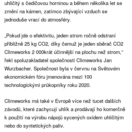
uhličitý s čedičovou horninou a během několika let se
změní na kámen, zatímco zbývající vzduch se
jednoduše vrací do atmosféry.
„Pokud jde o efektivitu, jeden strom ročně odstraní
přibližně 25 kg CO2, díky čemuž je jeden sběrač CO2
Climeworks 2 000krát účinnější na plochu než strom,“
řekl spoluzakladatel společnosti Climeworks Jan
Wurzbacher. Společnost byla v červnu na Světovém
ekonomickém fóru jmenována mezi 100
technologickými průkopníky roku 2020.
Climeworks má také v Evropě více než tucet dalších
závodů, které zachycují uhlík a prodávají ho komerčně
k použití na výrobu nápojů sycených oxidem uhličitým
nebo do syntetických paliv.