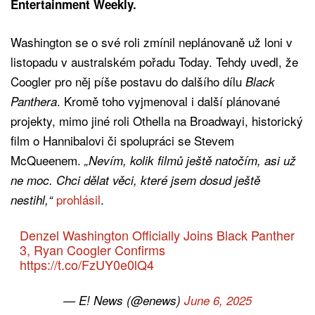
Entertainment Weekly.
Washington se o své roli zmínil neplánovaně už loni v
listopadu v australském pořadu Today. Tehdy uvedl, že
Coogler pro něj píše postavu do dalšího dílu
Black
. Kromě toho vyjmenoval i další plánované
Panthera
projekty, mimo jiné roli Othella na Broadwayi, historický
film o Hannibalovi či spolupráci se Stevem
McQueenem.
„Nevím, kolik filmů ještě natočím, asi už
ne moc. Chci dělat věci, které jsem dosud ještě
prohlásil
.
nestihl,“
Denzel Washington Officially Joins Black Panther
3, Ryan Coogler Confirms
https://t.co/FzUY0e0lQ4
— E! News (@enews)
June 6, 2025