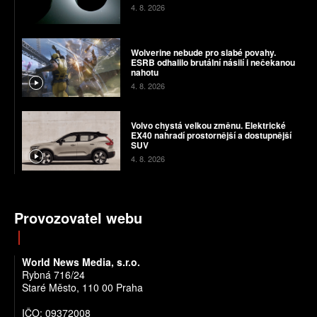
4. 8. 2026
Wolverine nebude pro slabé povahy.
ESRB odhalilo brutální násilí i nečekanou
nahotu
4. 8. 2026
Volvo chystá velkou změnu. Elektrické
EX40 nahradí prostornější a dostupnější
SUV
4. 8. 2026
Provozovatel webu
World News Media, s.r.o.
Rybná 716/24
Staré Město, 110 00 Praha
IČO: 09372008