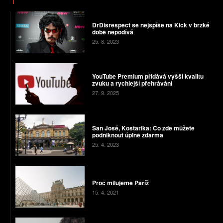
DrDisrespect se nejspíše na Kick v brzké
době nepodívá
25. 8. 2023
YouTube Premium přidává vyšší kvalitu
zvuku a rychlejší přehrávání
27. 9. 2025
San José, Kostarika: Co zde můžete
podniknout úplně zdarma
25. 4. 2023
Proč milujeme Paříž
15. 4. 2021