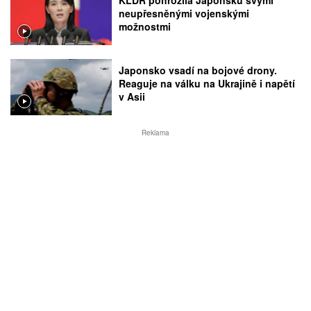
KLDR pohrozila Japonsku svými
neupřesněnými vojenskými
možnostmi
Japonsko vsadí na bojové drony.
Reaguje na válku na Ukrajině i napětí
v Asii
Reklama