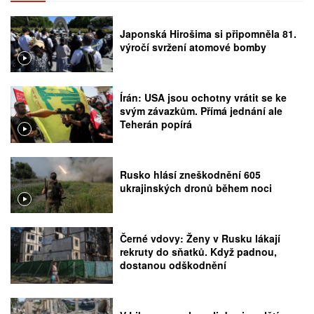
Japonská Hirošima si připomněla 81.
výročí svržení atomové bomby
Írán: USA jsou ochotny vrátit se ke
svým závazkům. Přímá jednání ale
Teherán popírá
Rusko hlásí zneškodnění 605
ukrajinských dronů během noci
Černé vdovy: Ženy v Rusku lákají
rekruty do sňatků. Když padnou,
dostanou odškodnění