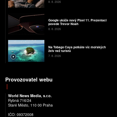
8. 8. 2026
Google ukáže nový Pixel 11. Prezentaci
povede Trevor Noah
8. 8. 2026
Na Tobago Cays potkáte víc mořských
želv než turistů
7. 8. 2026
Provozovatel webu
World News Media, s.r.o.
Rybná 716/24
Staré Město, 110 00 Praha
IČO: 09372008