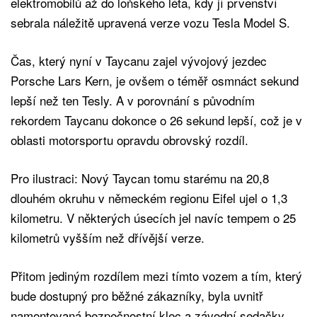
elektromobilů až do loňského léta, kdy jí prvenství
sebrala náležitě upravená verze vozu Tesla Model S.
Čas, který nyní v Taycanu zajel vývojový jezdec
Porsche Lars Kern, je ovšem o téměř osmnáct sekund
lepší než ten Tesly. A v porovnání s původním
rekordem Taycanu dokonce o 26 sekund lepší, což je v
oblasti motorsportu opravdu obrovský rozdíl.
Pro ilustraci: Nový Taycan tomu starému na 20,8
dlouhém okruhu v německém regionu Eifel ujel o 1,3
kilometru. V některých úsecích jel navíc tempem o 25
kilometrů vyšším než dřívější verze.
Přitom jediným rozdílem mezi tímto vozem a tím, který
bude dostupný pro běžné zákazníky, byla uvnitř
namontovaná bezpečnostní klec a závodní sedačky.