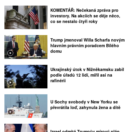
KOMENTÁŘ: Nečekaná zpráva pro
investory. Na akciích se děje něco,
co se nestalo čtyři roky
Trump jmenoval Willa Scharfa novým
hlavním právním poradcem Bílého
domu
Ukrajinský útok v Nižněkamsku zabil
podle úřadů 12 lidí, mířil asi na
rafinérii
U Sochy svobody v New Yorku se
převrátila loď, zahynula žena a dítě
Izrael odmítá Trumpův mírový plán