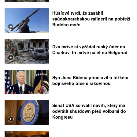
Húsíové tvrdí, že zasáhli
saúdskoarabskou rafinerii na pobřeží
Rudého moře
Dva mrtvé si vyžádal ruský úder na
Charkov, tři mrtvé nálet na Belgorod
Syn Joea Bidena promluvil o těžkém
boji svého otce s rakovinou
Senát USA schválil návrh, který má
odvrátit shutdown před volbami do
Kongresu