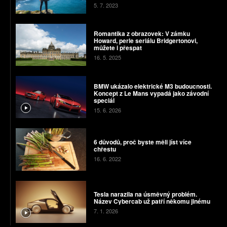
5. 7. 2023
Romantika z obrazovek: V zámku
Howard, perle seriálu Bridgertonovi,
můžete i přespat
16. 5. 2025
BMW ukázalo elektrické M3 budoucnosti.
Koncept z Le Mans vypadá jako závodní
speciál
15. 6. 2026
6 důvodů, proč byste měli jíst více
chřestu
16. 6. 2022
Tesla narazila na úsměvný problém.
Název Cybercab už patří někomu jinému
7. 1. 2026