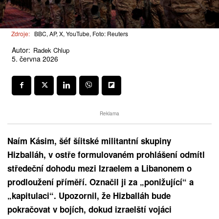
Zdroje:
BBC, AP, X, YouTube, Foto: Reuters
Autor:
Radek Chlup
5. června 2026
Reklama
Naím Kásim, šéf šíitské militantní skupiny
Hizballáh, v ostře formulovaném prohlášení odmítl
středeční dohodu mezi Izraelem a Libanonem o
prodloužení příměří. Označil ji za „ponižující“ a
„kapitulaci“. Upozornil, že Hizballáh bude
pokračovat v bojích, dokud izraelští vojáci