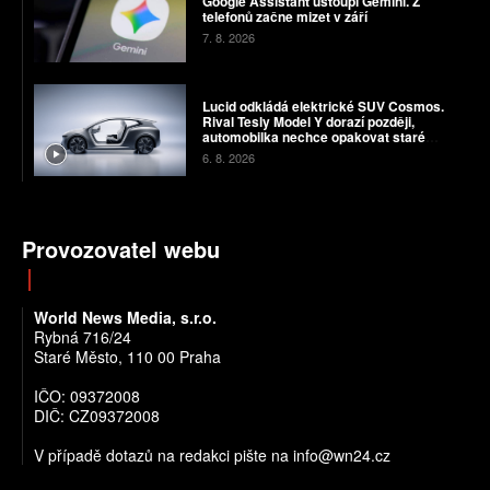
Google Assistant ustoupí Gemini. Z
telefonů začne mizet v září
7. 8. 2026
Lucid odkládá elektrické SUV Cosmos.
Rival Tesly Model Y dorazí později,
automobilka nechce opakovat staré
chyby
6. 8. 2026
Provozovatel webu
World News Media, s.r.o.
Rybná 716/24
Staré Město, 110 00 Praha
IČO: 09372008
DIČ: CZ09372008
V případě dotazů na redakci pište na info@wn24.cz