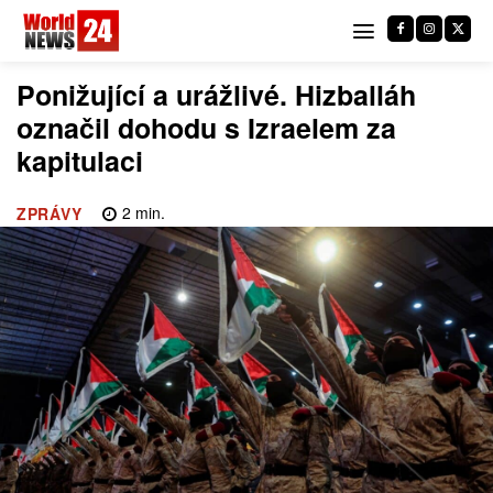
Ponižující a urážlivé. Hizballáh
označil dohodu s Izraelem za
kapitulaci
2
min.
ZPRÁVY