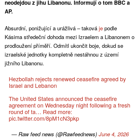
neodejdou z jihu Libanonu. Informují o tom BBC a
AP.
Absurdní, ponižující a urážlivá – taková
je
podle
Kásima středeční dohoda mezi Izraelem a Libanonem o
prodloužení příměří. Odmítl ukončit boje, dokud se
izraelské jednotky kompletně nestáhnou z území
jižního Libanonu.
Hezbollah rejects renewed ceasefire agreed by
Israel and Lebanon
The United States announced the ceasefire
agreement on Wednesday night following a fresh
round of ta… Read more:
pic.twitter.com/8pM1cN3pkp
— Raw feed news (@Rawfeednews)
June 4, 2026