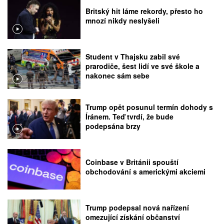
Britský hit láme rekordy, přesto ho
mnozí nikdy neslyšeli
Student v Thajsku zabil své
prarodiče, šest lidí ve své škole a
nakonec sám sebe
Trump opět posunul termín dohody s
Íránem. Teď tvrdí, že bude
podepsána brzy
Coinbase v Británii spouští
obchodování s americkými akciemi
Trump podepsal nová nařízení
omezující získání občanství