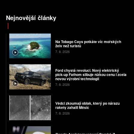
Nejnovější články
Na Tobago Cays potkáte víc mořských
želv než turistů
7. 8. 2026
Ford chystá revoluci. Nový elektrický
pick-up Fathom slibuje nízkou cenu i zcela
novou výrobní technologii
7. 8. 2026
Vědci zkoumají oblak, který po nárazu
rakety zahalil Měsíc
7. 8. 2026