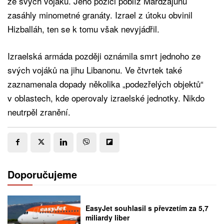
ze svých vojáků. Jeho pozici poblíž Mardžajúnu
zasáhly minometné granáty. Izrael z útoku obvinil
Hizballáh, ten se k tomu však nevyjádřil.
Izraelská armáda později oznámila smrt jednoho ze
svých vojáků na jihu Libanonu. Ve čtvrtek také
zaznamenala dopady několika „podezřelých objektů“
v oblastech, kde operovaly izraelské jednotky. Nikdo
neutrpěl zranění.
Doporučujeme
EasyJet souhlasil s převzetím za 5,7
miliardy liber