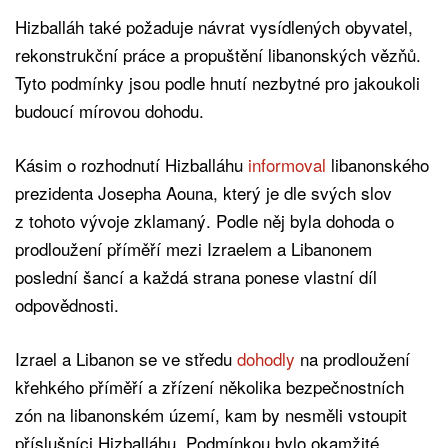
Hizballáh také požaduje návrat vysídlených obyvatel,
rekonstrukční práce a propuštění libanonských vězňů.
Tyto podmínky jsou podle hnutí nezbytné pro jakoukoli
budoucí mírovou dohodu.
Kásim o rozhodnutí Hizballáhu
informoval
libanonského
prezidenta Josepha Aouna, který je dle svých slov
z tohoto vývoje zklamaný. Podle něj byla dohoda o
prodloužení příměří mezi Izraelem a Libanonem
poslední šancí a každá strana ponese vlastní díl
odpovědnosti.
Izrael a Libanon se ve středu
dohodly
na prodloužení
křehkého příměří a zřízení několika bezpečnostních
zón na libanonském území, kam by nesměli vstoupit
příslušníci Hizballáhu. Podmínkou bylo okamžité