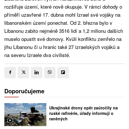
rozšiřuje území, které nově okupuje. V rámci dohody o
příměří uzavřené 17. dubna mohl Izrael své vojáky na
libanonském území ponechat. Od 2. března bylo v
Libanonu zabito nejméně 3516 lidí a 1,2 milionu dalších
muselo opustit své domovy. Kvůli konfliktu zemřelo na
jihu Libanonu či u hranic také 27 izraelských vojáků a
na severu Izraele dva civilisté.
Doporučujeme
Ukrajinské drony opět zaútočily na
ruské rafinérie, úřady informují o
raněných