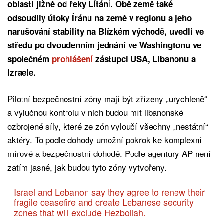
oblasti jižně od řeky Lítání. Obě země také
odsoudily útoky Íránu na země v regionu a jeho
narušování stability na Blízkém východě, uvedli ve
středu po dvoudenním jednání ve Washingtonu ve
společném
prohlášení
zástupci USA, Libanonu a
Izraele.
Pilotní bezpečnostní zóny mají být zřízeny „urychleně“
a výlučnou kontrolu v nich budou mít libanonské
ozbrojené síly, které ze zón vyloučí všechny „nestátní“
aktéry. To podle dohody umožní pokrok ke komplexní
mírové a bezpečnostní dohodě. Podle agentury AP není
zatím jasné, jak budou tyto zóny vytvořeny.
Israel and Lebanon say they agree to renew their
fragile ceasefire and create Lebanese security
zones that will exclude Hezbollah.