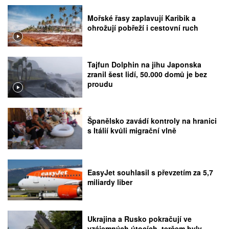
Mořské řasy zaplavují Karibik a
ohrožují pobřeží i cestovní ruch
Tajfun Dolphin na jihu Japonska
zranil šest lidí, 50.000 domů je bez
proudu
Španělsko zavádí kontroly na hranici
s Itálií kvůli migrační vlně
EasyJet souhlasil s převzetím za 5,7
miliardy liber
Ukrajina a Rusko pokračují ve
vzájemných útocích, terčem byly