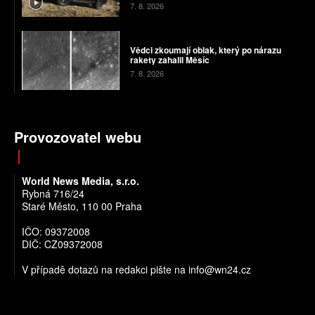
7. 8. 2026
Vědci zkoumají oblak, který po nárazu
rakety zahalil Měsíc
7. 8. 2026
Provozovatel webu
World News Media, s.r.o.
Rybná 716/24
Staré Město, 110 00 Praha
IČO: 09372008
DIČ: CZ09372008
V případě dotazů na redakci pište na info@wn24.cz