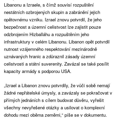
Libanonu a Izraele, s čímž souvisí rozpuštění
nestátních ozbrojených skupin a zabránění jejich
opětovnému vzniku. Izrael znovu potvrdil, že jeho
bezpečnost a územní celistvost lze zajistit pouze
odzbrojením Hizballáhu a rozpuštěním jeho
infrastruktury v celém Libanonu. Libanon opět potvrdil
nutnost vzájemného respektování mezinárodně
uznávaných hranic a zdůraznil zásady územní
celistvosti a státní suverenity. Zavázal se také posílit
kapacity armády s podporou USA.
„Izrael a Libanon znovu potvrdily, že vůči sobě nemají
žádné nepřátelské úmysly, a zavázaly se pokračovat v
přímých jednáních s cílem budovat důvěru, vyřešit
všechny nevyřešené otázky a usilovat o komplexní
dohodu mezi oběma zeměmi,“ píše se v dokumentu.