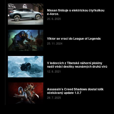
Nissan finišuje s elektrickou čtyřkolkou
e-4orce.
20. 6. 2020
Viktor se vrací do League of Legends
25. 11. 2024
V ledovcích z Tibetské náhorní plošiny
našli vědci desítky neznámých druhů virů
12. 8. 2021
Assassin’s Creed Shadows dostal tolik
očekávaný update 1.0.7
29. 7. 2025