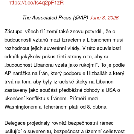
https://t.co/fs4q2pF1zR
— The Associated Press (@AP)
June 3, 2026
Zástupci všech tří zemí také znovu potvrdili, že o
budoucnosti vztahů mezi Izraelem a Libanonem musí
rozhodnout jejich suverénní vlády. V této souvislosti
odmítli jakýkoliv pokus třetí strany o to, aby si
„budoucnost Libanonu vzala jako rukojmí“. To je podle
AP narážka na Írán, který podporuje Hizballáh a který
trvá na tom, aby byly izraelské útoky na Libanon
zastaveny jako součást předběžné dohody s USA o
ukončení konfliktu s Íránem. Příměří mezi
Washingtonem a Teheránem platí od 8. dubna.
Delegace projednaly rovněž bezpečnostní rámec
usilující o suverenitu, bezpečnost a územní celistvost