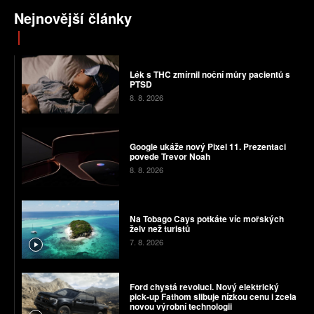
Nejnovější články
Lék s THC zmírnil noční můry pacientů s
PTSD
8. 8. 2026
Google ukáže nový Pixel 11. Prezentaci
povede Trevor Noah
8. 8. 2026
Na Tobago Cays potkáte víc mořských
želv než turistů
7. 8. 2026
Ford chystá revoluci. Nový elektrický
pick-up Fathom slibuje nízkou cenu i zcela
novou výrobní technologii