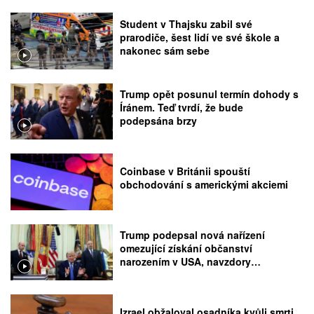
Student v Thajsku zabil své
prarodiče, šest lidí ve své škole a
nakonec sám sebe
Trump opět posunul termín dohody s
Íránem. Teď tvrdí, že bude
podepsána brzy
Coinbase v Británii spouští
obchodování s americkými akciemi
Trump podepsal nová nařízení
omezující získání občanství
narozením v USA, navzdory
rozhodnutí Nejvyššího soudu
Izrael obžaloval osadníka kvůli smrti