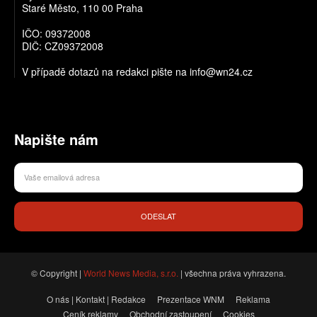
Staré Město, 110 00 Praha
IČO: 09372008
DIČ: CZ09372008
V případě dotazů na redakci pište na info@wn24.cz
Napište nám
ODESLAT
© Copyright |
World News Media, s.r.o.
| všechna práva vyhrazena.
O nás | Kontakt | Redakce
Prezentace WNM
Reklama
Ceník reklamy
Obchodní zastoupení
Cookies