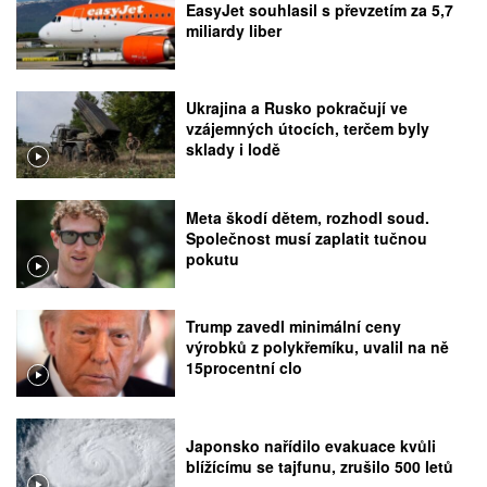
EasyJet souhlasil s převzetím za 5,7
miliardy liber
Ukrajina a Rusko pokračují ve
vzájemných útocích, terčem byly
sklady i lodě
Meta škodí dětem, rozhodl soud.
Společnost musí zaplatit tučnou
pokutu
Trump zavedl minimální ceny
výrobků z polykřemíku, uvalil na ně
15procentní clo
Japonsko nařídilo evakuace kvůli
blížícímu se tajfunu, zrušilo 500 letů