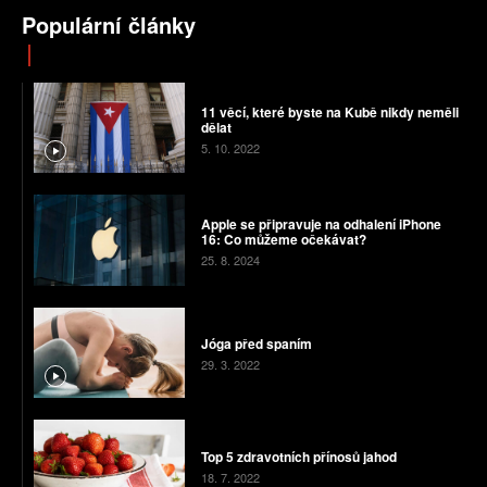
Populární články
11 věcí, které byste na Kubě nikdy neměli
dělat
5. 10. 2022
Apple se připravuje na odhalení iPhone
16: Co můžeme očekávat?
25. 8. 2024
Jóga před spaním
29. 3. 2022
Top 5 zdravotních přínosů jahod
18. 7. 2022