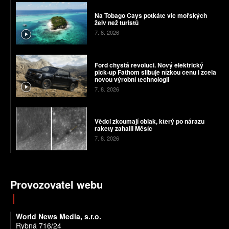
Na Tobago Cays potkáte víc mořských
želv než turistů
7. 8. 2026
Ford chystá revoluci. Nový elektrický
pick-up Fathom slibuje nízkou cenu i zcela
novou výrobní technologii
7. 8. 2026
Vědci zkoumají oblak, který po nárazu
rakety zahalil Měsíc
7. 8. 2026
Provozovatel webu
World News Media, s.r.o.
Rybná 716/24