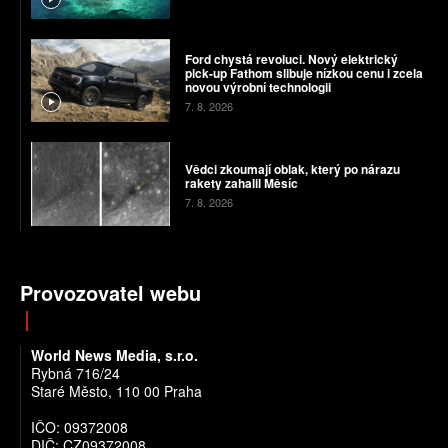
Ford chystá revoluci. Nový elektrický
pick-up Fathom slibuje nízkou cenu i zcela
novou výrobní technologii
7. 8. 2026
Vědci zkoumají oblak, který po nárazu
rakety zahalil Měsíc
7. 8. 2026
Provozovatel webu
World News Media, s.r.o.
Rybná 716/24
Staré Město, 110 00 Praha
IČO: 09372008
DIČ: CZ09372008