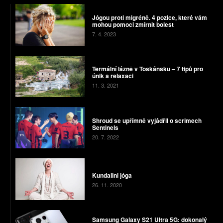
Jógou proti migréně. 4 pozice, které vám
mohou pomoci zmírnit bolest
7. 4. 2023
Termální lázně v Toskánsku – 7 tipů pro
únik a relaxaci
11. 3. 2021
Shroud se upřímně vyjádřil o scrimech
Sentinels
20. 7. 2022
Kundalini jóga
26. 11. 2020
Samsung Galaxy S21 Ultra 5G: dokonalý