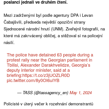
poslanci jednali ve druhém čtení.
Mezi zadrženými byl podle agentury DPA i Levan
Čabajšvili, předseda největší opoziční strany
Sjednocené národní hnutí (UNM). Zveřejnil fotografii, na
které má zakrvácený obličej, a stěžoval si na policejní
násilí.
The police have detained 63 people during a
protest rally near the Georgian parliament in
Tbilisi, Alexander Darakhvelidze, Georgia’s
deputy interior minister, said at a
briefing:
https://t.co/z3jUOZLR0D
pic.twitter.com/8y0OI6uIYB
— TASS (@tassagency_en)
May 1, 2024
Policisté v úterý večer k rozehnání demonstrantů