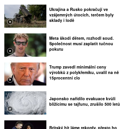
Ukrajina a Rusko pokračují ve
vzájemných útocích, terčem byly
sklady i lodě
Meta škodí dětem, rozhodl soud.
Společnost musí zaplatit tučnou
pokutu
Trump zavedl minimální ceny
výrobků z polykřemíku, uvalil na ně
15procentní clo
Japonsko nařídilo evakuace kvůli
blížícímu se tajfunu, zrušilo 500 letů
Britský hit láme rekordy, přesto ho