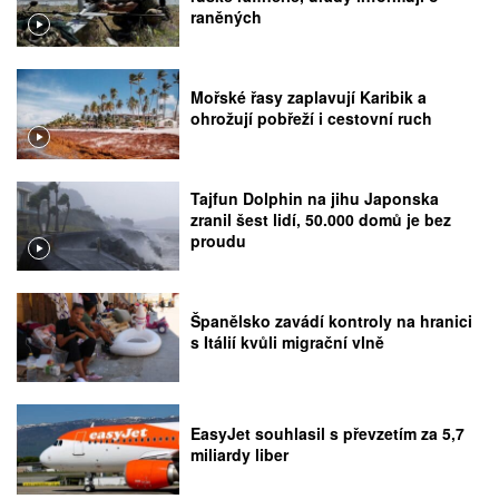
raněných
Mořské řasy zaplavují Karibik a
ohrožují pobřeží i cestovní ruch
Tajfun Dolphin na jihu Japonska
zranil šest lidí, 50.000 domů je bez
proudu
Španělsko zavádí kontroly na hranici
s Itálií kvůli migrační vlně
EasyJet souhlasil s převzetím za 5,7
miliardy liber