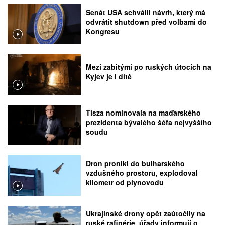
Senát USA schválil návrh, který má
odvrátit shutdown před volbami do
Kongresu
Mezi zabitými po ruských útocích na
Kyjev je i dítě
Tisza nominovala na maďarského
prezidenta bývalého šéfa nejvyššího
soudu
Dron pronikl do bulharského
vzdušného prostoru, explodoval
kilometr od plynovodu
Ukrajinské drony opět zaútočily na
ruské rafinérie, úřady informují o