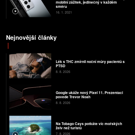
mobilní zážitek, jedinečný v každém
směru
16. 1. 2021
Nejnovější články
Lék s THC zmírnil noční můry pacientů s
PTSD
8. 8. 2026
Google ukáže nový Pixel 11. Prezentaci
povede Trevor Noah
8. 8. 2026
Na Tobago Cays potkáte víc mořských
želv než turistů
7. 8. 2026