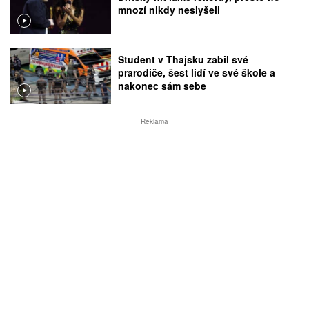
mnozí nikdy neslyšeli
Student v Thajsku zabil své
prarodiče, šest lidí ve své škole a
nakonec sám sebe
Reklama