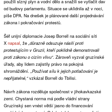
použili slzný plyn a vodní dělo a snažili se vytlačit dav
od budovy parlamentu. Situace se uklidnila až v noci,
píše DPA. Na dnešek je plánované další projednávání
zákona i pokračování protestů.
Šéf unijní diplomacie Josep Borrell na sociální síti
X
napsal
, že
„důrazně odsuzuje násilí proti
protestujícím v Gruzii, kteří poklidně demonstrovali
. Zároveň vyzval gruzínské
proti zákonu o cizím vlivu“
úřady, aby lidem zajistily právo na pokojná
shromáždění.
„Používat sílu k jejich potlačování je
vzkázal Borrell do Tbilisi.
nepřijatelné,“
Návrh zákona rozděluje společnost v jihokavkazské
zemi. Chystaná norma má podle vládní strany
Gruzínský sen vnést větší jasno do financování