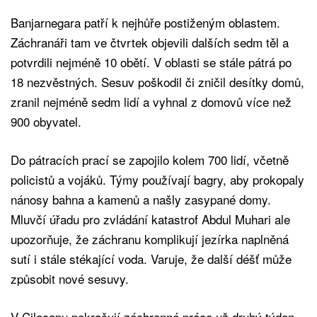
Banjarnegara patří k nejhůře postiženým oblastem.
Záchranáři tam ve čtvrtek objevili dalších sedm těl a
potvrdili nejméně 10 obětí. V oblasti se stále pátrá po
18 nezvěstných. Sesuv poškodil či zničil desítky domů,
zranil nejméně sedm lidí a vyhnal z domovů více než
900 obyvatel.
Do pátracích prací se zapojilo kolem 700 lidí, včetně
policistů a vojáků. Týmy používají bagry, aby prokopaly
nánosy bahna a kamenů a našly zasypané domy.
Mluvčí úřadu pro zvládání katastrof Abdul Muhari ale
upozorňuje, že záchranu komplikují jezírka naplněná
sutí i stále stékající voda. Varuje, že další déšť může
způsobit nové sesuvy.
V Cilacapu pokračují záchranné práce už druhý týden.