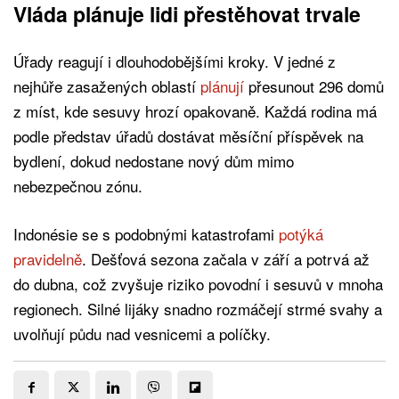
Vláda plánuje lidi přestěhovat trvale
Úřady reagují i dlouhodobějšími kroky. V jedné z
nejhůře zasažených oblastí
plánují
přesunout 296 domů
z míst, kde sesuvy hrozí opakovaně. Každá rodina má
podle představ úřadů dostávat měsíční příspěvek na
bydlení, dokud nedostane nový dům mimo
nebezpečnou zónu.
Indonésie se s podobnými katastrofami
potýká
pravidelně
. Dešťová sezona začala v září a potrvá až
do dubna, což zvyšuje riziko povodní i sesuvů v mnoha
regionech. Silné lijáky snadno rozmáčejí strmé svahy a
uvolňují půdu nad vesnicemi a políčky.