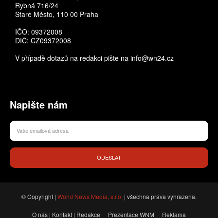
Rybná 716/24
Staré Město, 110 00 Praha
IČO: 09372008
DIČ: CZ09372008
V případě dotazů na redakci pište na info@wn24.cz
Napište nám
ODESLAT
© Copyright |
World News Media, s.r.o.
| všechna práva vyhrazena.
O nás | Kontakt | Redakce
Prezentace WNM
Reklama