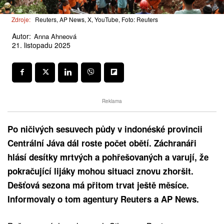
Zdroje:
Reuters, AP News, X, YouTube, Foto: Reuters
Autor:
Anna Ahneová
21. listopadu 2025
Reklama
Po ničivých sesuvech půdy v indonéské provincii
Centrální Jáva dál roste počet obětí. Záchranáři
hlásí desítky mrtvých a pohřešovaných a varují, že
pokračující lijáky mohou situaci znovu zhoršit.
Dešťová sezona má přitom trvat ještě měsíce.
Informovaly o tom agentury Reuters a AP News.