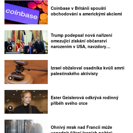
Coinbase v Británii spouští
obchodování s americkými akciemi
Trump podepsal nová nařízení
omezující získání občanství
narozením v USA, navzdory
rozhodnutí Nejvyššího soudu
Izrael obžaloval osadníka kvůli smrti
palestinského aktivisty
Ester Geislerová odkrývá rodinný
příběh svého otce
Ohnivý mrak nad Francií může
usnadnit šíření lesních požárů