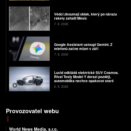
Vědci zkoumají oblak, který po nárazu
rakety zahalil Měsíc
7. 8. 2026
Google Assistant ustoupí Gemini. Z
telefonů začne mizet v září
7. 8. 2026
Lucid odkládá elektrické SUV Cosmos.
Rival Tesly Model Y dorazí později,
automobilka nechce opakovat staré
chyby
6. 8. 2026
Provozovatel webu
World News Media, s.r.o.