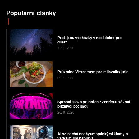
Populární články
Proč jsou vycházky v noci dobré pro
duši?
7. 11. 2020
Průvodce Vietnamem pro milovníky jídla
20. 1. 2022
Sprostá slova při hrách? Žebříčku vévodí
příznivci počítačů
26. 9. 2020
AI se nechá nachytat optickými klamy a
vědcům tím nahrává