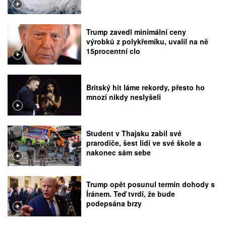
Trump zavedl minimální ceny
výrobků z polykřemíku, uvalil na ně
15procentní clo
Britský hit láme rekordy, přesto ho
mnozí nikdy neslyšeli
Student v Thajsku zabil své
prarodiče, šest lidí ve své škole a
nakonec sám sebe
Trump opět posunul termín dohody s
Íránem. Teď tvrdí, že bude
podepsána brzy