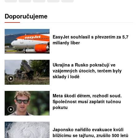
Doporučujeme
EasyJet souhlasil s převzetím za 5,7
miliardy liber
Ukrajina a Rusko pokračují ve
vzájemných útocích, terčem byly
sklady i lodě
Meta škodí dětem, rozhodl soud.
Společnost musí zaplatit tučnou
pokutu
Japonsko nařídilo evakuace kvůli
blížícímu se tajfunu, zrušilo 500 letů