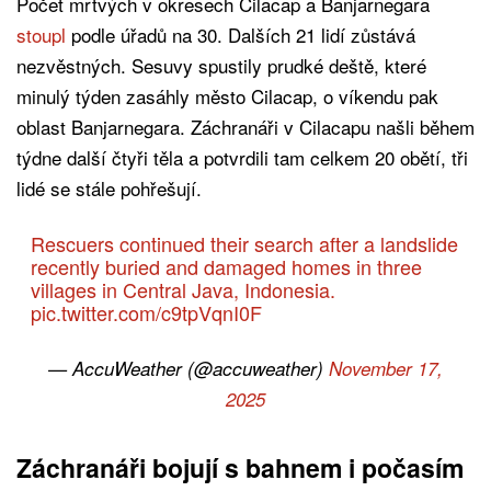
Počet mrtvých v okresech Cilacap a Banjarnegara
stoupl
podle úřadů na 30. Dalších 21 lidí zůstává
nezvěstných. Sesuvy spustily prudké deště, které
minulý týden zasáhly město Cilacap, o víkendu pak
oblast Banjarnegara. Záchranáři v Cilacapu našli během
týdne další čtyři těla a potvrdili tam celkem 20 obětí, tři
lidé se stále pohřešují.
Rescuers continued their search after a landslide
recently buried and damaged homes in three
villages in Central Java, Indonesia.
pic.twitter.com/c9tpVqnI0F
— AccuWeather (@accuweather)
November 17,
2025
Záchranáři bojují s bahnem i počasím