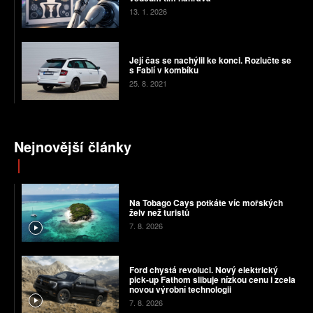
13. 1. 2026
Její čas se nachýlil ke konci. Rozlučte se
s Fabií v kombíku
25. 8. 2021
Nejnovější články
Na Tobago Cays potkáte víc mořských
želv než turistů
7. 8. 2026
Ford chystá revoluci. Nový elektrický
pick-up Fathom slibuje nízkou cenu i zcela
novou výrobní technologii
7. 8. 2026