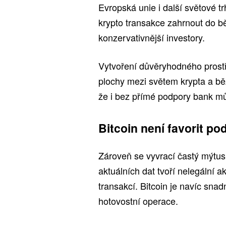
Evropská unie i další světové t
krypto transakce zahrnout do bě
konzervativnější investory.
Vytvoření důvěryhodného prostřed
plochy mezi světem krypta a bě
že i bez přímé podpory bank můž
Bitcoin není favorit po
Zároveň se vyvrací častý mýtus 
aktuálních dat tvoří nelegální a
transakcí. Bitcoin je navíc sn
hotovostní operace.