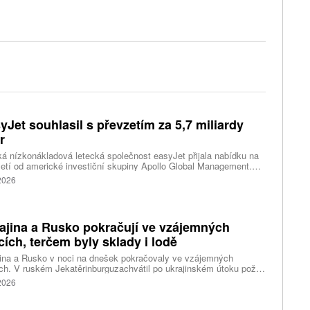
yJet souhlasil s převzetím za 5,7 miliardy
r
ká nízkonákladová letecká společnost easyJet přijala nabídku na
etí od americké investiční skupiny Apollo Global Management.
akce oceňuje aerolinku na 5,7 miliardy liber, tedy přibližně 162
 2026
rd korun.
ajina a Rusko pokračují ve vzájemných
cích, terčem byly sklady i lodě
ina a Rusko v noci na dnešek pokračovaly ve vzájemných
ch. V ruském Jekatěrinburguzachvátil po ukrajinském útoku požár
tické centrum ruského internetového prodejce Wildberries.
 2026
čnost o tom informovala bez podrobností na síti Telegram.
k ruské dronové útoky podle ukrajinských úřadů způsobily požár
ělských skladů v obci Balaklija v Charkovské oblasti na východě