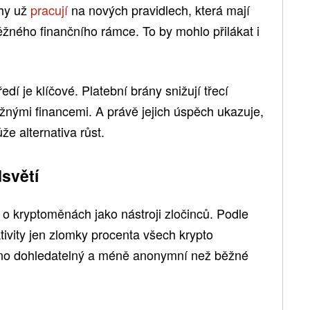
rhy už
pracují
na nových pravidlech, která mají
žného finančního rámce. To by mohlo přilákat i
í je klíčové. Platební brány snižují třecí
žnými financemi. A právě jejich úspěch ukazuje,
e alternativa růst.
dsvětí
o kryptoměnách jako nástroji zločinců. Podle
ktivity jen zlomky procenta všech krypto
adno dohledatelný a méně anonymní než běžné