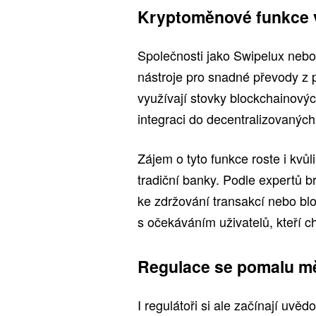
Kryptoměnové funkce v
Společnosti jako Swipelux nebo 
nástroje pro snadné převody z p
využívají stovky blockchainovýc
integraci do decentralizovaných 
Zájem o tyto funkce roste i kv
tradiční banky. Podle expertů b
ke zdržování transakcí nebo bl
s očekáváním uživatelů, kteří cht
Regulace se pomalu m
I regulátoři si ale začínají uvěd