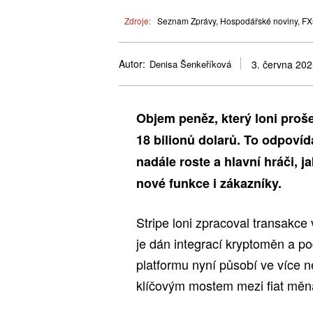
Zdroje:
Seznam Zprávy, Hospodářské noviny, FXst
Autor:
Denisa Šenkeříková
3. června 20
Objem peněz, který loni proš
18 bilionů dolarů. To odpoví
nadále roste a hlavní hráči, j
nové funkce i zákazníky.
Stripe loni zpracoval transakce
je dán integrací kryptoměn a po
platformu nyní působí ve více n
klíčovým mostem mezi fiat měn