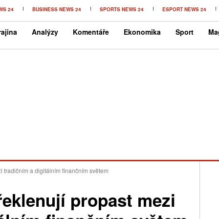
WS 24
BUSINESS NEWS 24
SPORTS NEWS 24
ESPORT NEWS 24
ajina
Analýzy
Komentáře
Ekonomika
Sport
Ma
i tradičním a digitálním finančním světem
řeklenují propast mezi