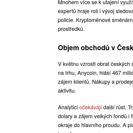
Mnohem více se k utajení využí
expertů hraje roli i vývoj sledov
policie. Kryptoměnové směnárn
prostředků.
Objem obchodů v Česk
V květnu vzrostl obrat českých 
na trhu, Anycoin, hlásí 467 mili
zájem klientů. Nákupy a prodej
aktivitu.
Analytici
očekávají
další růst. T
dolary a zájem velkých fondů i 
okraje do hlavního proudu. A pl