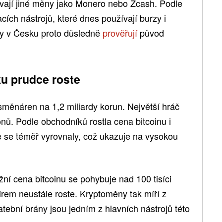
vají jiné měny jako Monero nebo Zcash. Podle
acích nástrojů, které dnes používají burzy i
y v Česku proto důsledně
prověřují
původ
u prudce roste
směnáren na 1,2 miliardy korun. Největší hráč
onů. Podle obchodníků rostla cena bitcoinu i
e se téměř vyrovnaly, což ukazuje na vysokou
ržní cena bitcoinu se pohybuje nad 100 tisíci
firem neustále roste. Kryptoměny tak míří z
atební brány jsou jedním z hlavních nástrojů této