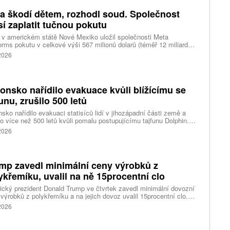
iny, napsal Reuters.
a škodí dětem, rozhodl soud. Společnost
í zaplatit tučnou pokutu
v americkém státě Nové Mexiko uložil společnosti Meta
orms pokutu v celkové výši 567 milionů dolarů (téměř 12 miliard
) za újmu, kterou její platformy Facebook a Instagram působí
 2026
ým lidem. Firma musí změnit způsob ověřování věku.
onsko nařídilo evakuace kvůli blížícímu se
funu, zrušilo 500 letů
sko nařídilo evakuaci statisíců lidí v jihozápadní části země a
lo více než 500 letů kvůli pomalu postupujícímu tajfunu Dolphin.
 meteorologů přinese tajfun do oblasti silný vítr, prudký déšť a
 2026
é vlny, píše agentura Reuters. Dolphin je tajfunem první, tedy
abší kategorie s maximální rychlostí větru 144 kilometrů v hodině
árazy dosahujícími téměř 200 kilometrů v hodině. Blíží se k
ci ostrovů mezi oblasti Kjúšú a prefekturou Okinawa, uvedla
mp zavedl minimální ceny výrobků z
ská meteorologická agentura (JMA).
ykřemíku, uvalil na ně 15procentní clo
cký prezident Donald Trump ve čtvrtek zavedl minimální dovozní
výrobků z polykřemíku a na jejich dovoz uvalil 15procentní clo.
řemík se používá při výrobě polovodičů a je hlavní složkou
 2026
oltaických panelů, jeho největším světovým producentem je Čína.
 chce opatřeními podpořit domácí dodavatelské řetězce pro
u čipů a solárních panelů, a posílit tak pozici Spojených států v