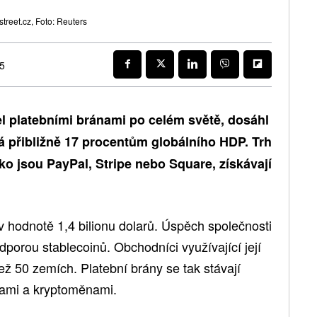
reet.cz, Foto: Reuters
25
el platebními bránami po celém světě, dosáhl
dá přibližně 17 procentům globálního HDP. Trh
ako jsou PayPal, Stripe nebo Square, získávají
 v hodnotě 1,4 bilionu dolarů. Úspěch společnosti
dporou stablecoinů. Obchodníci využívající její
ež 50 zemích. Platební brány se tak stávají
ami a kryptoměnami.