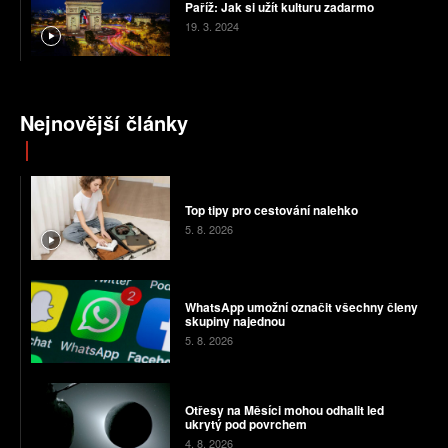
Paříž: Jak si užít kulturu zadarmo
19. 3. 2024
Nejnovější články
Top tipy pro cestování nalehko
5. 8. 2026
WhatsApp umožní označit všechny členy
skupiny najednou
5. 8. 2026
Otřesy na Měsíci mohou odhalit led
ukrytý pod povrchem
4. 8. 2026