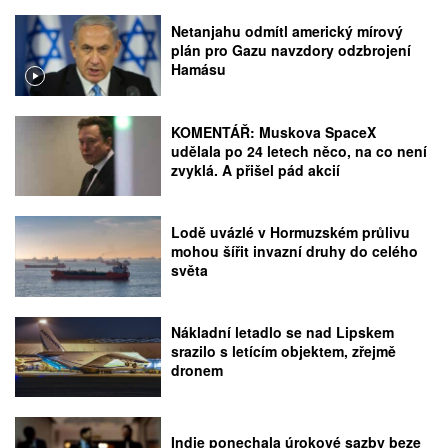
Netanjahu odmítl americký mírový
plán pro Gazu navzdory odzbrojení
Hamásu
KOMENTÁŘ: Muskova SpaceX
udělala po 24 letech něco, na co není
zvyklá. A přišel pád akcií
Lodě uvázlé v Hormuzském průlivu
mohou šířit invazní druhy do celého
světa
Nákladní letadlo se nad Lipskem
srazilo s letícím objektem, zřejmě
dronem
Indie ponechala úrokové sazby beze