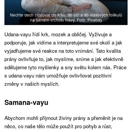
Nechte dech cestovat do krku, do očí a do vlasových folikulů
na samém vrcholu hlavy. Foto: Pixabay
Udana-vayu řídí krk, mozek a obličej. Vyživuje a
podporuje, jak vidíme a interpretujeme své okolí a jak
vyjadřujeme své reakce na toto vnímání. Tato kvalita
prány ovlivňuje to, jak myslíme, sníme a jak efektivně
sdělujeme tyto myšlenky a sny světu kolem nás. Práce
s udana-vayu nám umožňuje ovlivňovat pozitivní
změny v našich myslích.
Samana-vayu
Abychom mohli přijmout živiny prány a přeměnit je na
něco, co naše tělo může použít pro pohyb a růst,