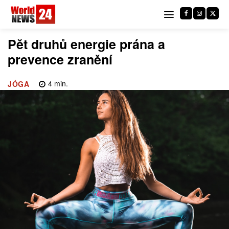
Pět druhů energie prána a
prevence zranění
4
min.
JÓGA