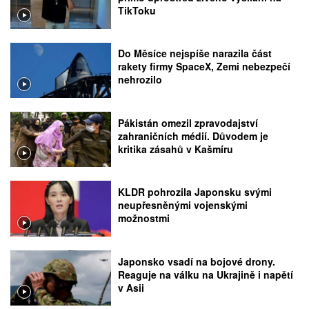
TikToku
Do Měsíce nejspíše narazila část
rakety firmy SpaceX, Zemi nebezpečí
nehrozilo
Pákistán omezil zpravodajství
zahraničních médií. Důvodem je
kritika zásahů v Kašmíru
KLDR pohrozila Japonsku svými
neupřesněnými vojenskými
možnostmi
Japonsko vsadí na bojové drony.
Reaguje na válku na Ukrajině i napětí
v Asii