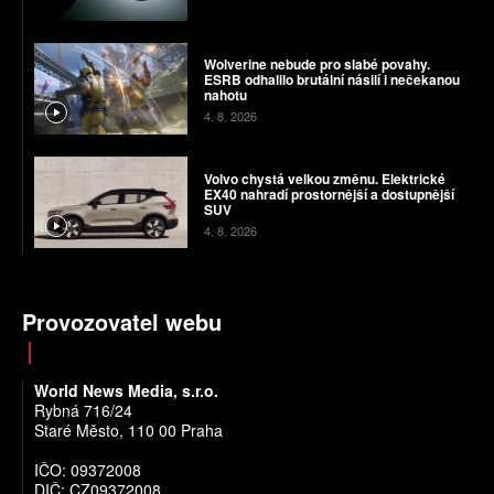
Wolverine nebude pro slabé povahy.
ESRB odhalilo brutální násilí i nečekanou
nahotu
4. 8. 2026
Volvo chystá velkou změnu. Elektrické
EX40 nahradí prostornější a dostupnější
SUV
4. 8. 2026
Provozovatel webu
World News Media, s.r.o.
Rybná 716/24
Staré Město, 110 00 Praha
IČO: 09372008
DIČ: CZ09372008