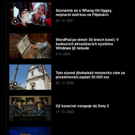
Seznamte se s Whang Od Oggay,
nejstarší tatérkou na Filipínách
25. 10. 2021
WordPad po téměř 30 letech končí. V
budoucích aktualizacích systému
Windows již nebude
5. 9. 2023
Toto slunné jihoitalské městečko vám za
přestěhování zaplatí 30 000 eur
23. 11. 2022
G2 konečně vstupuje do Doty 2
11. 12. 2023