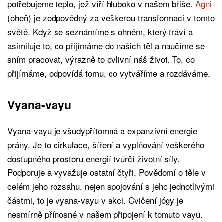
potřebujeme teplo, jež víří hluboko v našem břiše.
Agni
(oheň) je zodpovědný za veškerou transformaci v tomto
světě. Když se seznámíme s ohněm, který tráví a
asimiluje to, co přijímáme do našich těl a naučíme se
sním pracovat, výrazně to ovlivní náš život. To, co
přijímáme, odpovídá tomu, co vytváříme a rozdáváme.
Vyana-vayu
Vyana-vayu je všudypřítomná a expanzivní energie
prány. Je to cirkulace, šíření a vyplňování veškerého
dostupného prostoru energií tvůrčí životní síly.
Podporuje a vyvažuje ostatní čtyři. Povědomí o těle v
celém jeho rozsahu, nejen spojování s jeho jednotlivými
částmi, to je vyana-vayu v akci. Cvičení jógy je
nesmírně přínosné v našem připojení k tomuto vayu.