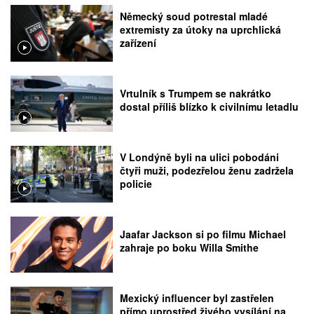
Německý soud potrestal mladé
extremisty za útoky na uprchlická
zařízení
Vrtulník s Trumpem se nakrátko
dostal příliš blízko k civilnímu letadlu
V Londýně byli na ulici pobodáni
čtyři muži, podezřelou ženu zadržela
policie
Jaafar Jackson si po filmu Michael
zahraje po boku Willa Smithe
Mexický influencer byl zastřelen
přímo uprostřed živého vysílání na