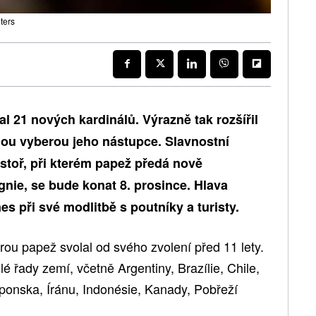
ters
 21 nových kardinálů. Výrazně tak rozšířil
dnou vyberou jeho nástupce. Slavnostní
stoř, při kterém papež předá nově
nie, se bude konat 8. prosince. Hlava
es při své modlitbě s poutníky a turisty.
erou papež svolal od svého zvolení před 11 lety.
é řady zemí, včetně Argentiny, Brazílie, Chile,
Japonska, Íránu, Indonésie, Kanady, Pobřeží