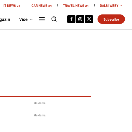
IT NEWS 24
CAR NEWS 24
TRAVEL NEWS 24
DALŠÍ WEBY
gazín
Více
Subscribe
Reklama
Reklama