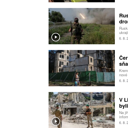
konf
Rus
dro
Ruská
ukraj
anek
6. 8.
moře.
obra
Čer
sňa
Kreml
nové 
prosa
6. 8.
toho 
vezmo
V L
byl
Na ji
infor
obvin
6. 8.
Liban