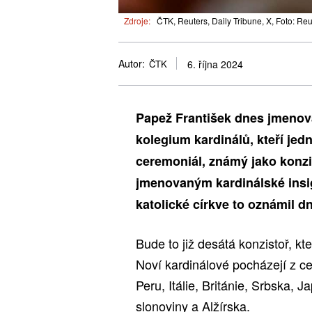
Zdroje:
ČTK, Reuters, Daily Tribune, X, Foto: Reu
Autor:
ČTK
6. října 2024
Papež František dnes jmenoval
kolegium kardinálů, kteří je
ceremoniál, známý jako konzi
jmenovaným kardinálské insig
katolické církve to oznámil dn
Bude to již desátá konzistoř, kt
Noví kardinálové pocházejí z cel
Peru, Itálie, Británie, Srbska, 
slonoviny a Alžírska.