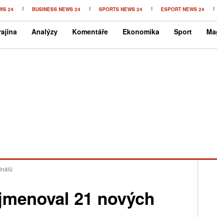
WS 24
BUSINESS NEWS 24
SPORTS NEWS 24
ESPORT NEWS 24
ajina
Analýzy
Komentáře
Ekonomika
Sport
Ma
inálů
 jmenoval 21 nových