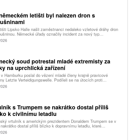
imes of Israel (ToI).
německém letišti byl nalezen dron s
ušninami
tišti Lipsko Halle našli zaměstnanci nedaleko vzletové dráhy dron
ušninou. Německé úřady označily incident za nový typ
čnostní hrozby a zahájily protiteroristické vyšetřování. Během
 2026
sti navíc nákladní letadlo narazilo do dosud neznámého objektu.
ecký soud potrestal mladé extremisty za
ky na uprchlická zařízení
v Hamburku poslal do vězení mladé členy krajně pravicové
ny Letzte Verteidigungswelle. Podíleli se na útocích proti
lickým zařízením a levicovým institucím. Tresty dosahují až pěti
 2026
ulník s Trumpem se nakrátko dostal příliš
zko k civilnímu letadlu
nský vrtulník s americkým prezidentem Donaldem Trumpem se v
 nakrátko dostal příliš blízko k dopravnímu letadlu, které
ovalo z washingtonského letiště Ronalda Reagana, uvedl dnes
 2026
cký Federální úřad pro letectví (FAA). Podle Bílého domu Trump
 v nebezpečí. Informuje o tom agentura Reuters, podle které i tak