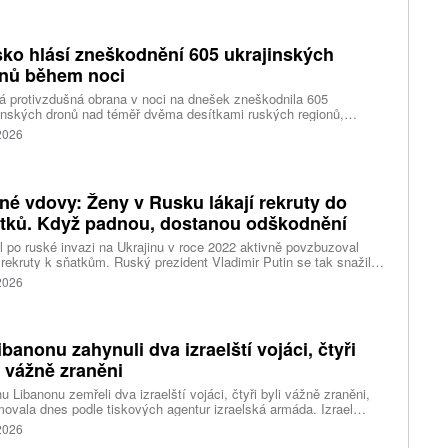
rontaci mezi Trumpem a ministrem obrany Petem Hegsethem.
ko hlásí zneškodnění 605 ukrajinských
nů během noci
 protivzdušná obrana v noci na dnešek zneškodnila 605
inských dronů nad téměř dvěma desítkami ruských regionů,
tovaným poloostrovem Krymem a vodami Azovského i Černého
 2026
 Podle státní tiskové agentury TASS to ráno uvedlo ministerstvo
ny v Moskvě. O případných škodách se nezmiňuje.
né vdovy: Ženy v Rusku lákají rekruty do
tků. Když padnou, dostanou odškodnění
 po ruské invazi na Ukrajinu v roce 2022 aktivně povzbuzoval
rekruty k sňatkům. Ruský prezident Vladimir Putin se tak snažil
zovat tradiční hodnoty uprostřed hrozící demografické krize. Dnes
 2026
zneužívají takzvané „černé vdovy“ – ženy, které si narychlo
u rekruta, a když padne v boji, usilují o odškodnění.
ibanonu zahynuli dva izraelští vojáci, čtyři
i vážně zraněni
hu Libanonu zemřeli dva izraelští vojáci, čtyři byli vážně zraněni,
movala dnes podle tiskových agentur izraelská armáda. Izrael
il militantní hnutí Hizballáh z porušení příměří a udeřil na jižní
 2026
on; tento vývoj ohrožuje probíhající mírové rozhovory, napsal web