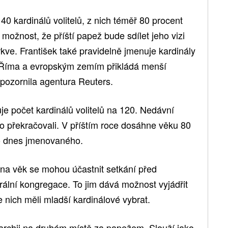
40 kardinálů volitelů, z nich téměř 80 procent
e možnost, že příští papež bude sdílet jeho vizi
írkve. František také pravidelně jmenuje kardinály
d Říma a evropským zemím přikládá menší
pozornila agentura Reuters.
e počet kardinálů volitelů na 120. Nedávní
o překračovali. V příštím roce dosáhne věku 80
ho dnes jmenovaného.
 na věk se mohou účastnit setkání před
rální kongregace. To jim dává možnost vyjádřit
 nich měli mladší kardinálové vybrat.
rarchii na druhém místě za papežem. Slouží jako