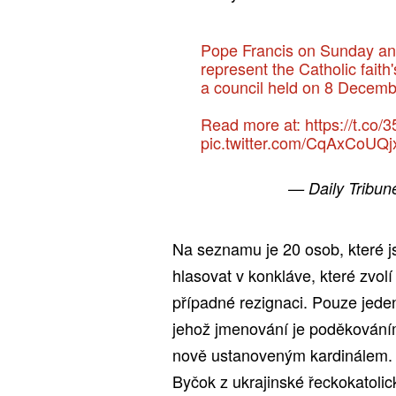
Pope Francis on Sunday ann
represent the Catholic fait
a council held on 8 Decemb
Read more at:
https://t.co
pic.twitter.com/CqAxCoUQj
— Daily Tribun
Na seznamu je 20 osob, které j
hlasovat v konkláve, které zvo
případné rezignaci. Pouze jeden z
jehož jmenování je poděkováním 
nově ustanoveným kardinálem.
Byčok z ukrajinské řeckokatolick