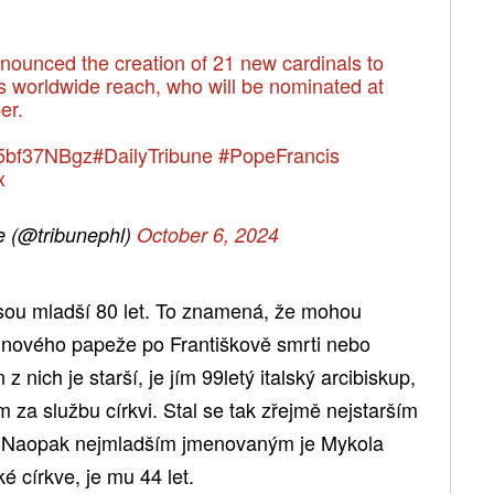
ounced the creation of 21 new cardinals to
h's worldwide reach, who will be nominated at
er.
/35bf37NBgz
#DailyTribune
#PopeFrancis
x
e (@tribunephl)
October 6, 2024
sou mladší 80 let. To znamená, že mohou
lí nového papeže po Františkově smrti nebo
 nich je starší, je jím 99letý italský arcibiskup,
za službu církvi. Stal se tak zřejmě nejstarším
 Naopak nejmladším jmenovaným je Mykola
é církve, je mu 44 let.