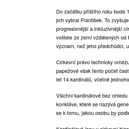
Do začátku příštího roku bude 1
jich vybral František. To zvyšuj
progresivnější a inkluzivnější c
volitele ze zemí vzdálených o
význam, než jeho předchůdci, u
Církevní právo technicky omezuj
papežové však tento počet čast
let 14 kardinálů, včetně jedno
Všichni kardinálové bez ohledu
konkláve, které se nazývá gene
se k tomu, jakou osobu by podle
Kardinálové jsou v církevní hie