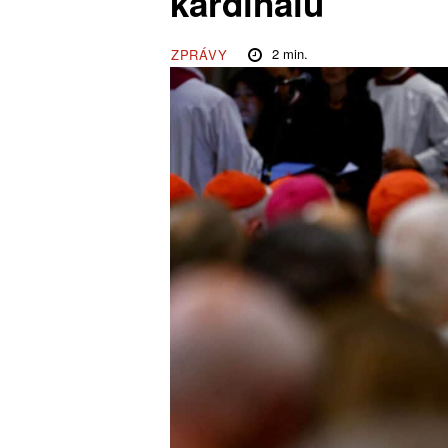
kardinálů
2
min.
ZPRÁVY