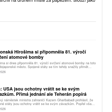
onská Hirošima si připomněla 81. výročí
žení atomové bomby
ima si dnes připomněla 81. výročí svržení atomové bomby na toto
ojaponské město. Spojené státy se tím tehdy snažily přimět
sko ke kapitulaci na konci druhé světové války. Starosta města
 2026
i Macui při této příležitosti kritizoval světové velmoci za vedení
 a vyzval je, aby přestaly ospravedlňovat držení jaderných zbraní
odstrašující prostředek, napsala agentura AP.
n: USA jsou ochotny vrátit se ke svým
azkům. Přímá jednání ale Teherán popírá
ký náměstek ministra zahraničí Kazem Gharibabadi prohlásil, že
né státy jsou ochotny vrátit se ke svým závazkům. Popřel však
ní amerického prezidenta Donalda Trumpa, že mezi
 2026
ngtonem a Teheránem probíhají přímá jednání. Došlo ke