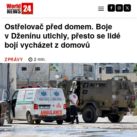
Ostřelovač před domem. Boje
v Dženínu utichly, přesto se lidé
bojí vycházet z domovů
2
min.
ZPRÁVY