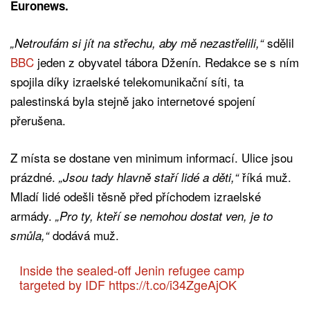
Euronews.
sdělil
„Netroufám si jít na střechu, aby mě nezastřelili,“
BBC
jeden z obyvatel tábora Dženín. Redakce se s ním
spojila díky izraelské telekomunikační síti, ta
palestinská byla stejně jako internetové spojení
přerušena.
Z místa se dostane ven minimum informací. Ulice jsou
prázdné.
říká muž.
„Jsou tady hlavně staří lidé a děti,“
Mladí lidé odešli těsně před příchodem izraelské
armády.
„Pro ty, kteří se nemohou dostat ven, je to
dodává muž.
smůla,“
Inside the sealed-off Jenin refugee camp
targeted by IDF
https://t.co/i34ZgeAjOK