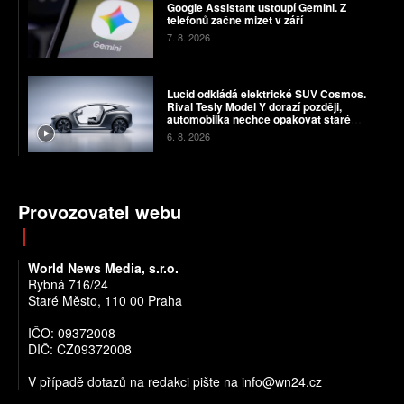
Google Assistant ustoupí Gemini. Z
telefonů začne mizet v září
7. 8. 2026
Lucid odkládá elektrické SUV Cosmos.
Rival Tesly Model Y dorazí později,
automobilka nechce opakovat staré
chyby
6. 8. 2026
Provozovatel webu
World News Media, s.r.o.
Rybná 716/24
Staré Město, 110 00 Praha
IČO: 09372008
DIČ: CZ09372008
V případě dotazů na redakci pište na info@wn24.cz