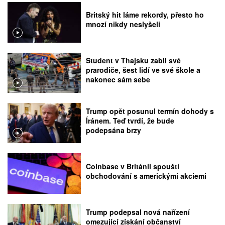
Britský hit láme rekordy, přesto ho
mnozí nikdy neslyšeli
Student v Thajsku zabil své
prarodiče, šest lidí ve své škole a
nakonec sám sebe
Trump opět posunul termín dohody s
Íránem. Teď tvrdí, že bude
podepsána brzy
Coinbase v Británii spouští
obchodování s americkými akciemi
Trump podepsal nová nařízení
omezující získání občanství