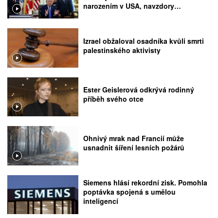
narozením v USA, navzdory
rozhodnutí Nejvyššího soudu
Izrael obžaloval osadníka kvůli smrti
palestinského aktivisty
Ester Geislerová odkrývá rodinný
příběh svého otce
Ohnivý mrak nad Francií může
usnadnit šíření lesních požárů
Siemens hlásí rekordní zisk. Pomohla
poptávka spojená s umělou
inteligencí