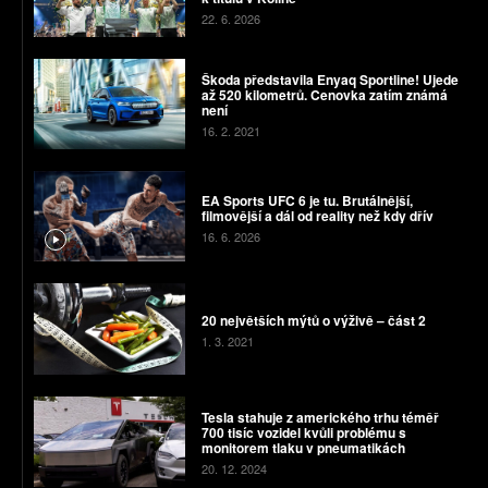
22. 6. 2026
Škoda představila Enyaq Sportline! Ujede
až 520 kilometrů. Cenovka zatím známá
není
16. 2. 2021
EA Sports UFC 6 je tu. Brutálnější,
filmovější a dál od reality než kdy dřív
16. 6. 2026
20 největších mýtů o výživě – část 2
1. 3. 2021
Tesla stahuje z amerického trhu téměř
700 tisíc vozidel kvůli problému s
monitorem tlaku v pneumatikách
20. 12. 2024