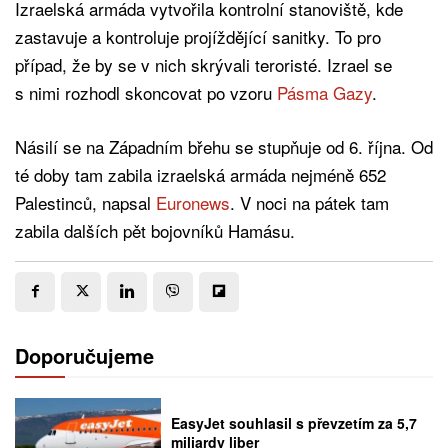
Izraelská armáda vytvořila kontrolní stanoviště, kde
zastavuje a kontroluje projíždějící sanitky. To pro
případ, že by se v nich skrývali teroristé. Izrael se
s nimi rozhodl skoncovat po vzoru
Pásma Gazy
.
Násilí se na Západním břehu se stupňuje od 6. října. Od
té doby tam zabila izraelská armáda nejméně 652
Palestinců, napsal
Euronews
. V noci na pátek tam
zabila dalších pět bojovníků Hamásu.
Doporučujeme
EasyJet souhlasil s převzetím za 5,7
miliardy liber