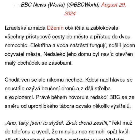
— BBC News (World) (@BBCWorld)
August 29,
2024
Izraelská armáda
Dženín
obklíčila a zablokovala
všechny přístupové cesty do města a přístup do dvou
nemocnic. Elektřina a voda naštěstí fungují, sdělil jeden
obyvatel města. Nedaleko jeho domu byl navíc otevřen
malý obchůdek se zásobami.
Chodit ven se ale nikomu nechce. Kdesi nad hlavou se
neustále ozývá bzučení dronů a z dáli střelba
s explozemi. Právě během hovoru s redakcí BBC se ze
směru od uprchlického tábora ozvalo několik výstřelů.
řekl muž
„Ano, taky jsem to slyšel. Zvuk dronů zesílil,“
do telefonu a uvedl, že minulou noc nemohl spát kvůli
několikahodinové střelbě a explozím v uprchlickém