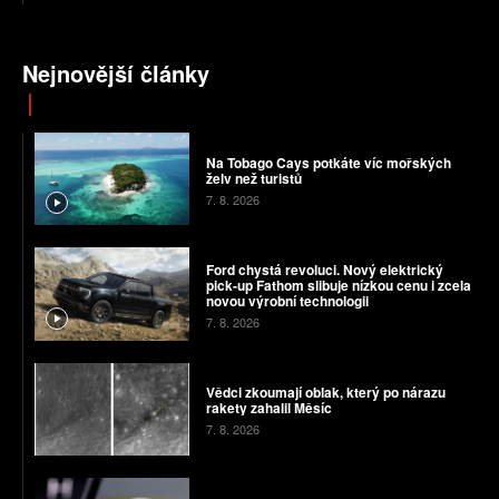
Nejnovější články
Na Tobago Cays potkáte víc mořských
želv než turistů
7. 8. 2026
Ford chystá revoluci. Nový elektrický
pick-up Fathom slibuje nízkou cenu i zcela
novou výrobní technologii
7. 8. 2026
Vědci zkoumají oblak, který po nárazu
rakety zahalil Měsíc
7. 8. 2026