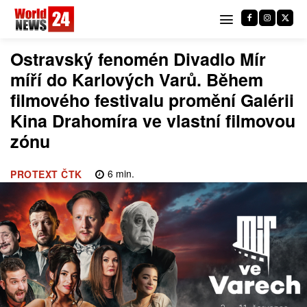
Ostravský fenomén Divadlo Mír
míří do Karlových Varů. Během
filmového festivalu promění Galérii
Kina Drahomíra ve vlastní filmovou
zónu
6
min.
PROTEXT ČTK