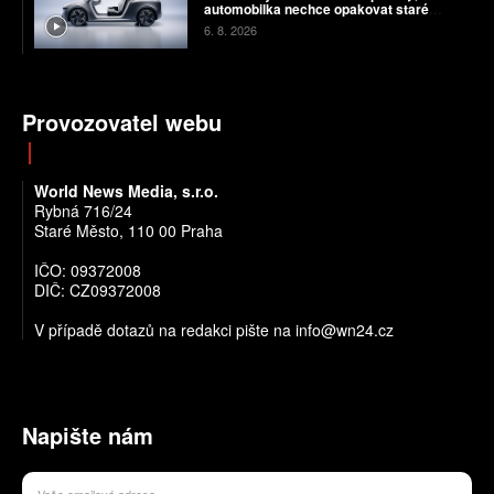
automobilka nechce opakovat staré
chyby
6. 8. 2026
Provozovatel webu
World News Media, s.r.o.
Rybná 716/24
Staré Město, 110 00 Praha
IČO: 09372008
DIČ: CZ09372008
V případě dotazů na redakci pište na info@wn24.cz
Napište nám