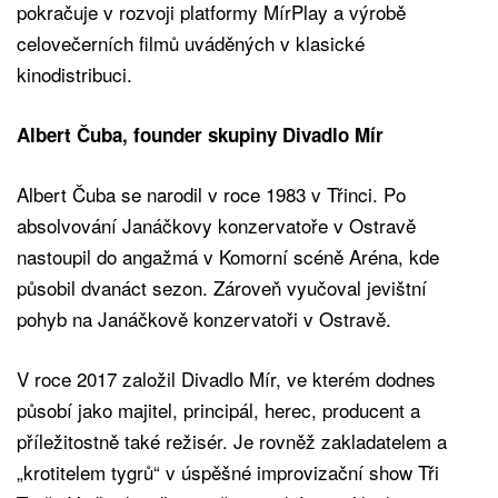
pokračuje v rozvoji platformy MírPlay a výrobě
celovečerních filmů uváděných v klasické
kinodistribuci.
Albert Čuba, founder skupiny Divadlo Mír
Albert Čuba se narodil v roce 1983 v Třinci. Po
absolvování Janáčkovy konzervatoře v Ostravě
nastoupil do angažmá v Komorní scéně Aréna, kde
působil dvanáct sezon. Zároveň vyučoval jevištní
pohyb na Janáčkově konzervatoři v Ostravě.
V roce 2017 založil Divadlo Mír, ve kterém dodnes
působí jako majitel, principál, herec, producent a
příležitostně také režisér. Je rovněž zakladatelem a
„krotitelem tygrů“ v úspěšné improvizační show Tři