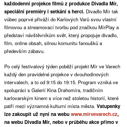
každodenní projekce filmů z produkce Divadla Mír,
Divadlo Mír tak
speciální premiéry i setkání s herci.
vůbec poprvé přiváží do Karlových Varů svou vlastní
filmovou a streamovací tvorbu pod značkou MírPlay a
představí návštěvníkům svět, který propojuje divadlo,
film, online obsah, silnou komunitu fanoušků a
především zábavu.
Po celý festivalový týden poběží projekt Mír ve Varech
každý den pravidelné projekce v dvouhodinových
intervalech, a to od 9:15 do 19:15. Program vzniká ve
spolupráci s Galerií Kina Drahomíra, tradičním
karlovarským kinem s více než stoletou historií, které
patří mezi významná kulturní místa města.
Vstupenky
lze zakoupit už nyní na webu
www.mirvevarech.cz
,
na webu Divadla Mír, nebo v průběhu akce přímo v