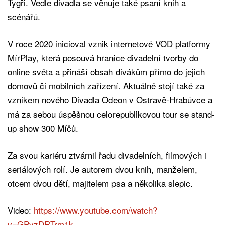
Tygři. Vedle divadla se věnuje také psaní knih a
scénářů.
V roce 2020 inicioval vznik internetové VOD platformy
MírPlay, která posouvá hranice divadelní tvorby do
online světa a přináší obsah divákům přímo do jejich
domovů či mobilních zařízení. Aktuálně stojí také za
vznikem nového Divadla Odeon v Ostravě-Hrabůvce a
má za sebou úspěšnou celorepublikovou tour se stand-
up show 300 Míčů.
Za svou kariéru ztvárnil řadu divadelních, filmových i
seriálových rolí. Je autorem dvou knih, manželem,
otcem dvou dětí, majitelem psa a několika slepic.
Video:
https://www.youtube.com/watch?
v=GPvzDRTrm1k