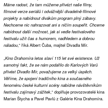
Máme radost, že tam můžeme přivézt naše filmy,
filmové verze seriálů i odvážnější divadelně-filmové
projekty a nabídnout divákům program plný zábavy.
Nechceme nic nahrazovat ani s ničím soupeřit. Chceme
nabídnout další možnost, jak si vedle festivalového
festivalu užít čas s humorem, nadhledem a dobrou
,“ říká Albert Čuba, majitel Divadla Mír.
náladou
„
Kino Drahomíra letos slaví 115 let své existence. Už
samotný fakt, že se nám podařilo do Karlových Varů
přivést Divadlo Mír, považujeme za velký úspěch.
Věříme, že spojení tradičního kina a současného
fenoménu české kulturní scény nabídne návštěvníkům
,“ doplňuje provozovatelé kina
festivalu zajímavý zážitek
Marian Štycha a Pavel Pavlů z Galérie Kina Drahomíra.