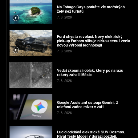
Na Tobago Cays potkáte víc mořských
želv než turistů
7. 8. 2026
Ford chystá revoluci. Nový elektrický
pick-up Fathom slibuje nízkou cenu i zcela
novou výrobní technologii
7. 8. 2026
Vědci zkoumají oblak, který po nárazu
rakety zahalil Měsíc
7. 8. 2026
Google Assistant ustoupí Gemini. Z
telefonů začne mizet v září
7. 8. 2026
Lucid odkládá elektrické SUV Cosmos.
Rival Tesly Model Y dorazí později,