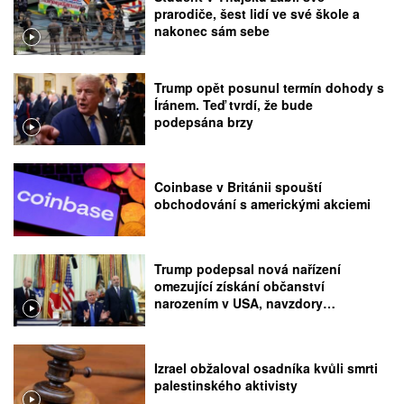
prarodiče, šest lidí ve své škole a
nakonec sám sebe
Trump opět posunul termín dohody s
Íránem. Teď tvrdí, že bude
podepsána brzy
Coinbase v Británii spouští
obchodování s americkými akciemi
Trump podepsal nová nařízení
omezující získání občanství
narozením v USA, navzdory
rozhodnutí Nejvyššího soudu
Izrael obžaloval osadníka kvůli smrti
palestinského aktivisty