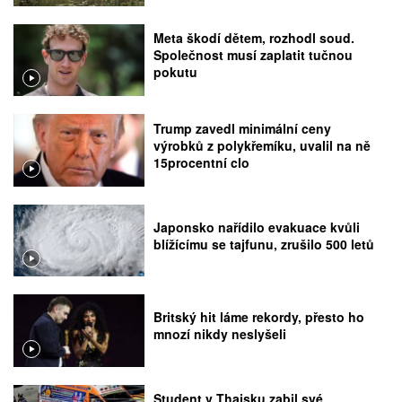
Meta škodí dětem, rozhodl soud.
Společnost musí zaplatit tučnou
pokutu
Trump zavedl minimální ceny
výrobků z polykřemíku, uvalil na ně
15procentní clo
Japonsko nařídilo evakuace kvůli
blížícímu se tajfunu, zrušilo 500 letů
Britský hit láme rekordy, přesto ho
mnozí nikdy neslyšeli
Student v Thajsku zabil své