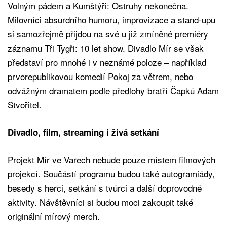
Volným pádem a Kumštýři: Ostruhy nekonečna.
Milovníci absurdního humoru, improvizace a stand-upu
si samozřejmě přijdou na své u již zmíněné premiéry
záznamu Tři Tygři: 10 let show. Divadlo Mír se však
představí pro mnohé i v neznámé poloze – například
prvorepublikovou komedií Pokoj za větrem, nebo
odvážným dramatem podle předlohy bratří Čapků Adam
Stvořitel.
Divadlo, film, streaming i živá setkání
Projekt Mír ve Varech nebude pouze místem filmových
projekcí. Součástí programu budou také autogramiády,
besedy s herci, setkání s tvůrci a další doprovodné
aktivity. Návštěvníci si budou moci zakoupit také
originální mírový merch.