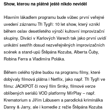
Show, kterou na plátně ještě nikdo neviděl
Hlavním lákadlem programu bude vůbec první veřejné
uvedení záznamu Tři Tygři: 10 let show, který vznikl
během oslav desetiletého výročí kultovní improvizační
skupiny. Diváci v Karlových Varech tak jako první uvidí
unikátní sestřih dosud nezveřejněných improvizačních
scének a stand-upů Štěpána Kozuba, Alberta Čuby,
Robina Ferra a Vladimíra Poláka.
Během celého týdne budou na programu filmy, které
dobývaly filmová plátna i Netflix, jako např. Tři Tygři ve
filmu: JACKPOT či nový film Srnky, filmové verze
oblíbených seriálů VOD platformy MírPlay – např.
Krematorium s Jiřím Lábusem a parodická kriminálka
Danny & Jarry, ale i komedie z režie Štěpána Kozuba