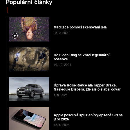
Populární články
Meditace pomocí skenování těla
23. 2. 2022
Do Elden Ring se vrací legendární
bossové
19. 12. 2024
Úprava Rolls-Royce ala rapper Drake.
Následuje Biebera, jde ale o slabší odvar
4. 5. 2021
Apple posouvá spuštění vylepšené Siri na
jaro 2026
13. 6. 2025