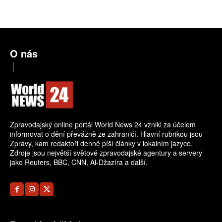
O nás
Zpravodajský online portál World News 24 vznikl za účelem
informovat o dění převážně ze zahraničí. Hlavní rubrikou jsou
Zprávy, kam redaktoři denně píší články v lokálním jazyce.
Zdroje jsou největší světové zpravodajské agentury a servery
jako Reuters, BBC, CNN, Al-Džazíra a další.