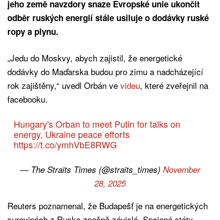
jeho země navzdory snaze Evropské unie ukončit
odběr ruských energií stále usiluje o dodávky ruské
ropy a plynu.
„Jedu do Moskvy, abych zajistil, že energetické
dodávky do Maďarska budou pro zimu a nadcházející
rok zajištěny,“ uvedl Orbán ve
videu
, které zveřejnil na
facebooku.
Hungary's Orban to meet Putin for talks on
energy, Ukraine peace efforts
https://t.co/ymhVbE8RWG
— The Straits Times (@straits_times)
November
28, 2025
Reuters poznamenal, že Budapešť je na energetických
surovinách z Ruska značně závislá. Spojené státy