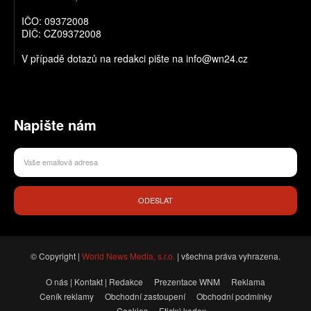
IČO: 09372008
DIČ: CZ09372008
V případě dotazů na redakci pište na info@wn24.cz
Napište nám
ODESLAT
© Copyright |
World News Media, s.r.o.
| všechna práva vyhrazena.
O nás | Kontakt | Redakce
Prezentace WNM
Reklama
Ceník reklamy
Obchodní zastoupení
Obchodní podmínky
Cookies
Etický kodex