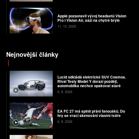
Apple pozastavil vývoj headsetů Vision
Pro i Vision Air, sází na chytré brýle
11. 10. 2025
Nejnovější články
Lucid odkládá elektrické SUV Cosmos.
Rival Tesly Model Y dorazí později,
automobilka nechce opakovat staré
chyby
6. 8. 2026
EA FC 27 má splnit přání fanoušků. Do
hry se vrací skenování vlastní tváře
6. 8. 2026