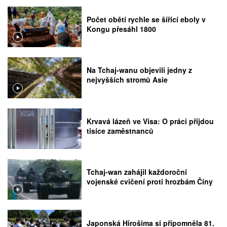
Počet obětí rychle se šířící eboly v
Kongu přesáhl 1800
Na Tchaj-wanu objevili jedny z
nejvyšších stromů Asie
Krvavá lázeň ve Visa: O práci přijdou
tisíce zaměstnanců
Tchaj-wan zahájil každoroční
vojenské cvičení proti hrozbám Číny
Japonská Hirošima si připomněla 81.