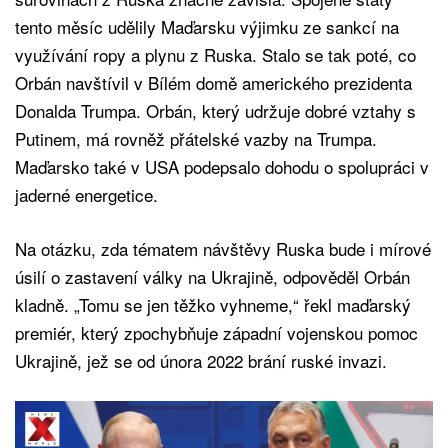
tento měsíc udělily Maďarsku výjimku ze sankcí na
využívání ropy a plynu z Ruska. Stalo se tak poté, co
Orbán navštívil v Bílém domě amerického prezidenta
Donalda Trumpa. Orbán, který udržuje dobré vztahy s
Putinem, má rovněž přátelské vazby na Trumpa.
Maďarsko také v USA podepsalo dohodu o spolupráci v
jaderné energetice.
Na otázku, zda tématem návštěvy Ruska bude i mírové
úsilí o zastavení války na Ukrajině, odpověděl Orbán
kladně. „Tomu se jen těžko vyhneme,“ řekl maďarský
premiér, který zpochybňuje západní vojenskou pomoc
Ukrajině, jež se od února 2022 brání ruské invazi.