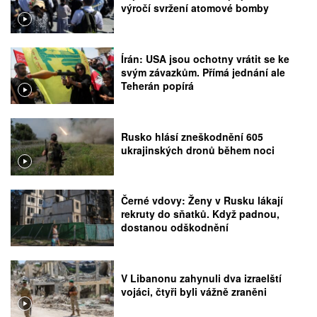
výročí svržení atomové bomby
Írán: USA jsou ochotny vrátit se ke
svým závazkům. Přímá jednání ale
Teherán popírá
Rusko hlásí zneškodnění 605
ukrajinských dronů během noci
Černé vdovy: Ženy v Rusku lákají
rekruty do sňatků. Když padnou,
dostanou odškodnění
V Libanonu zahynuli dva izraelští
vojáci, čtyři byli vážně zraněni