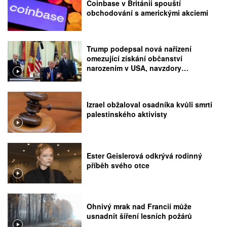
Coinbase v Británii spouští
obchodování s americkými akciemi
Trump podepsal nová nařízení
omezující získání občanství
narozením v USA, navzdory
rozhodnutí Nejvyššího soudu
Izrael obžaloval osadníka kvůli smrti
palestinského aktivisty
Ester Geislerová odkrývá rodinný
příběh svého otce
Ohnivý mrak nad Francií může
usnadnit šíření lesních požárů