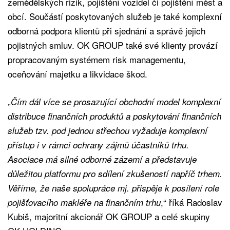
zemědělských rizik, pojištění vozidel či pojištění měst a
obcí. Součástí poskytovaných služeb je také komplexní
odborná podpora klientů při sjednání a správě jejich
pojistných smluv. OK GROUP také své klienty provází
propracovaným systémem risk managementu,
oceňování majetku a likvidace škod.
„
Čím dál více se prosazující obchodní model komplexní
distribuce finančních produktů a poskytování finančních
služeb tzv. pod jednou střechou vyžaduje komplexní
přístup i v rámci ochrany zájmů účastníků trhu.
Asociace má silné odborné zázemí a představuje
důležitou platformu pro sdílení zkušeností napříč trhem.
Věříme, že naše spolupráce mj. přispěje k posílení role
,“ říká Radoslav
pojišťovacího makléře na finančním trhu
Kubiš, majoritní akcionář OK GROUP a celé skupiny