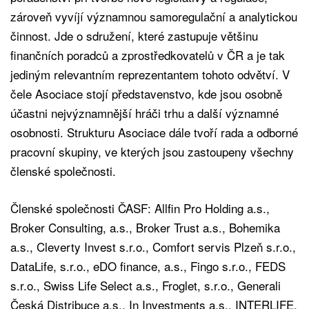
zároveň vyvíjí významnou samoregulační a analytickou
činnost. Jde o sdružení, které zastupuje většinu
finančních poradců a zprostředkovatelů v ČR a je tak
jediným relevantním reprezentantem tohoto odvětví. V
čele Asociace stojí představenstvo, kde jsou osobně
účastni nejvýznamnější hráči trhu a další významné
osobnosti. Strukturu Asociace dále tvoří rada a odborné
pracovní skupiny, ve kterých jsou zastoupeny všechny
členské společnosti.
Členské společnosti ČASF: Allfin Pro Holding a.s.,
Broker Consulting, a.s., Broker Trust a.s., Bohemika
a.s., Cleverty Invest s.r.o., Comfort servis Plzeň s.r.o.,
DataLife, s.r.o., eDO finance, a.s., Fingo s.r.o., FEDS
s.r.o., Swiss Life Select a.s., Froglet, s.r.o., Generali
Česká Distribuce a.s., In Investments a.s., INTERLIFE,