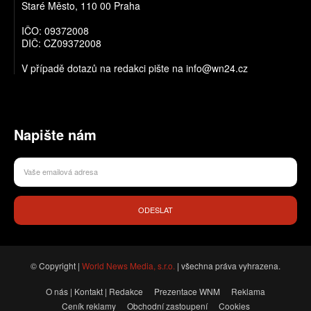
Staré Město, 110 00 Praha
IČO: 09372008
DIČ: CZ09372008
V případě dotazů na redakci pište na info@wn24.cz
Napište nám
ODESLAT
© Copyright |
World News Media, s.r.o.
| všechna práva vyhrazena.
O nás | Kontakt | Redakce
Prezentace WNM
Reklama
Ceník reklamy
Obchodní zastoupení
Cookies