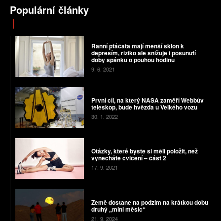
Populární články
Ranní ptáčata mají menší sklon k
depresím, riziko ale snižuje i posunutí
doby spánku o pouhou hodinu
9. 6. 2021
První cíl, na který NASA zaměří Webbův
teleskop, bude hvězda u Velkého vozu
30. 1. 2022
Otázky, které byste si měli položit, než
vynecháte cvičení – část 2
17. 9. 2021
Země dostane na podzim na krátkou dobu
druhý „mini měsíc“
21. 9. 2024