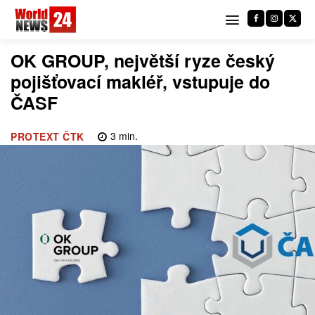
OK GROUP, největší ryze český
pojišťovací makléř, vstupuje do
ČASF
3
min.
PROTEXT ČTK