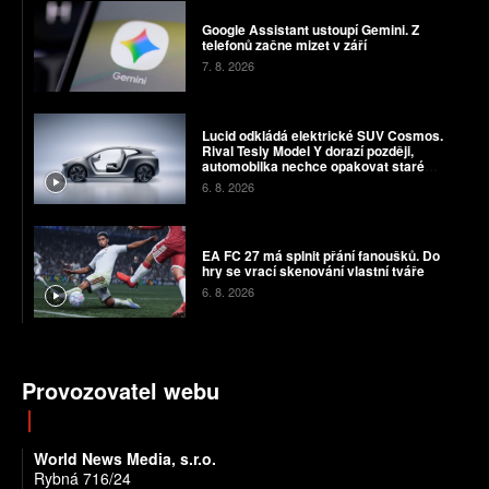
Google Assistant ustoupí Gemini. Z
telefonů začne mizet v září
7. 8. 2026
Lucid odkládá elektrické SUV Cosmos.
Rival Tesly Model Y dorazí později,
automobilka nechce opakovat staré
chyby
6. 8. 2026
EA FC 27 má splnit přání fanoušků. Do
hry se vrací skenování vlastní tváře
6. 8. 2026
Provozovatel webu
World News Media, s.r.o.
Rybná 716/24