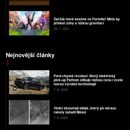
Začíná nová sezóna ve Fortnite! Měla by
přinést zóny s nízkou gravitací
29. 7. 2021
Nejnovější články
Ford chystá revoluci. Nový elektrický
pick-up Fathom slibuje nízkou cenu i zcela
novou výrobní technologii
7. 8. 2026
Vědci zkoumají oblak, který po nárazu
rakety zahalil Měsíc
7. 8. 2026