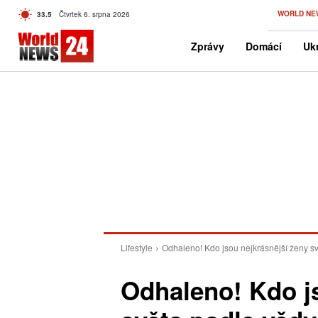
C
WORLD NE
33.5
Čtvrtek 6. srpna 2026
Czech
Zprávy
Domácí
Ukr
Lifestyle
Odhaleno! Kdo jsou nejkrásnější ženy sv
Odhaleno! Kdo js