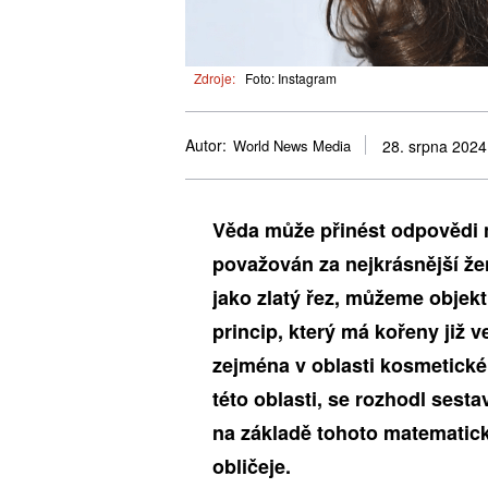
Zdroje:
Foto: Instagram
Autor:
World News Media
28. srpna 2024
Věda může přinést odpovědi n
považován za nejkrásnější že
jako zlatý řez, můžeme objekti
princip, který má kořeny již 
zejména v oblasti kosmetické 
této oblasti, se rozhodl sest
na základě tohoto matematick
obličeje.