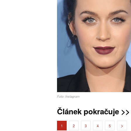
Foto: Instagram
Článek pokračuje >>
1
2
3
4
5