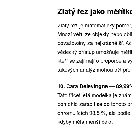
Zlatý řez jako měřítk
Zlatý řez je matematický poměr,
Mnozí věří, že objekty nebo obl
považovány za nejkrásnější. Ačk
vědecký přístup umožňuje měřit u
kteří se zajímají o proporce a sy
takových analýz mohou být pře
10. Cara Delevingne — 89,99
Tato třicetiletá modelka je zná
pomohlo zařadit se do tohoto pr
ohromujících 98,5 %, ale podle 
kdyby měla menší čelo.