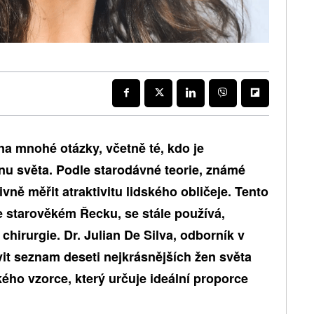
a mnohé otázky, včetně té, kdo je
nu světa. Podle starodávné teorie, známé
vně měřit atraktivitu lidského obličeje. Tento
ve starověkém Řecku, se stále používá,
chirurgie. Dr. Julian De Silva, odborník v
avit seznam deseti nejkrásnějších žen světa
ého vzorce, který určuje ideální proporce