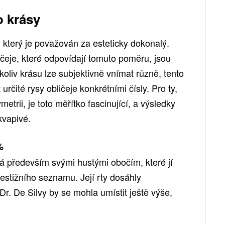
o krásy
 který je považován za esteticky dokonalý.
ičeje, které odpovídají tomuto poměru, jsou
oliv krásu lze subjektivně vnímat různě, tento
rčité rysy obličeje konkrétními čísly. Pro ty,
metrii, je toto měřítko fascinující, a výsledky
kvapivé.
%
má především svými hustými obočím, které jí
estižního seznamu. Její rty dosáhly
Dr. De Silvy by se mohla umístit ještě výše,