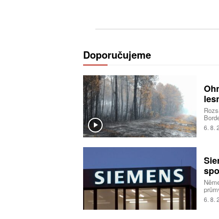
Doporučujeme
Ohn
les
Rozsá
Borde
deset
6. 8.
opatř
situa
pyrok
ohně
Sie
spo
Němec
průmy
6. 8.