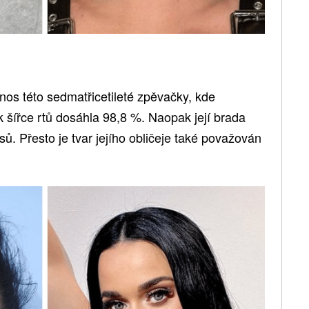
nos této sedmatřicetileté zpěvačky, kde
 šířce rtů dosáhla 98,8 %. Naopak její brada
ysů. Přesto je tvar jejího obličeje také považován