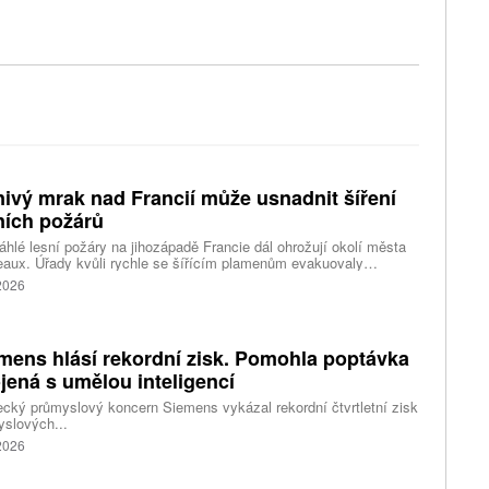
ivý mrak nad Francií může usnadnit šíření
ních požárů
hlé lesní požáry na jihozápadě Francie dál ohrožují okolí města
aux. Úřady kvůli rychle se šířícím plamenům evakuovaly
itisíce lidí a nevylučují ani další rozšiřování bezpečnostních
 2026
ení. Hasiči zároveň čelí neobvyklému jevu, který podle nich
ci výrazně komplikuje. Nad požáry se totiž vytvořily takzvané
umulonimby, tedy oblaka vznikající přímo působením intenzivního
.
mens hlásí rekordní zisk. Pomohla poptávka
jená s umělou inteligencí
ký průmyslový koncern Siemens vykázal rekordní čtvrtletní zisk
slových...
 2026