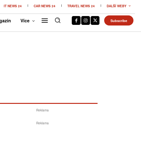
IT NEWS 24
CAR NEWS 24
TRAVEL NEWS 24
DALŠÍ WEBY
gazín
Více
Subscribe
Reklama
Reklama