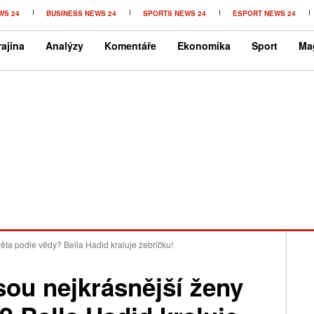
WS 24
BUSINESS NEWS 24
SPORTS NEWS 24
ESPORT NEWS 24
ajina
Analýzy
Komentáře
Ekonomika
Sport
Ma
ěta podle vědy? Bella Hadid kraluje žebříčku!
ou nejkrásnější ženy