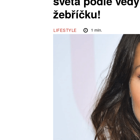
světa podle vědy
žebříčku!
1
min.
LIFESTYLE