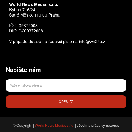
World News Media, s.r.o.
Rybná 716/24
Staré Město, 110 00 Praha
IČO: 09372008
DIČ: CZ09372008
V případě dotazů na redakci pište na info@wn24.cz
Napište nám
ODESLAT
© Copyright |
World News Media, s.r.o.
| všechna práva vyhrazena.