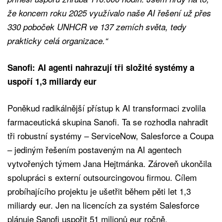
že koncem roku 2025 využívalo naše AI řešení už přes
330 poboček UNHCR ve 137 zemích světa, tedy
prakticky celá organizace.“
Sanofi: AI agenti nahrazují tři složité systémy a
uspoří 1,3 miliardy eur
Poněkud radikálnější přístup k AI transformaci zvolila
farmaceutická skupina Sanofi. Ta se rozhodla nahradit
tři robustní systémy – ServiceNow, Salesforce a Coupa
– jediným řešením postaveným na AI agentech
vytvořených týmem Jana Hejtmánka. Zároveň ukončila
spolupráci s externí outsourcingovou firmou. Cílem
probíhajícího projektu je ušetřit během pěti let 1,3
miliardy eur. Jen na licencích za systém Salesforce
plánuje Sanofi uspořit 51 milionů eur ročně.