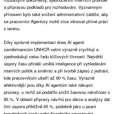
a přípravou podkladů pro rozhodování. Významným
přínosem bylo také snížení administrativní zátěže, aby
se pracovníci Agentury mohli více věnovat přímé práci
v terénu.
Díky správné implementaci dnes AI agenti
zaměstnancům UNHCR velmi výrazně zrychlují a
zjednodušují celou řadu klíčových činností. Největší
úspory času přináší umělá inteligence při vyhledávání
interních politik a směrnic a při tvorbě zápisů z jednání,
kde pracovníkům ušetří až 90 % času. Výrazně
efektivnější jsou díky AI agentům také nákupní
procesy, u nichž se podařilo snížit časovou náročnost o
85 %. V oblasti přípravy návrhů pro dárce a analýzy dat
činí úspora přibližně 65 %, podobně jako u psaní
tematických zpráv nebo finančního reportování