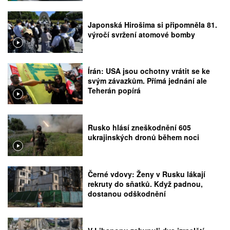
Japonská Hirošima si připomněla 81.
výročí svržení atomové bomby
Írán: USA jsou ochotny vrátit se ke
svým závazkům. Přímá jednání ale
Teherán popírá
Rusko hlásí zneškodnění 605
ukrajinských dronů během noci
Černé vdovy: Ženy v Rusku lákají
rekruty do sňatků. Když padnou,
dostanou odškodnění