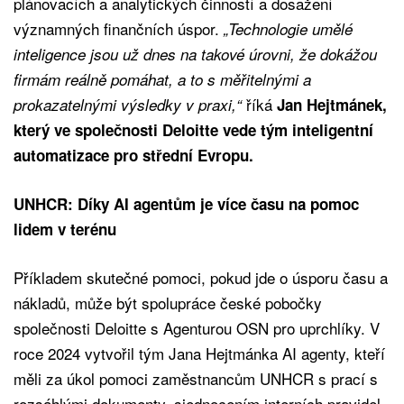
plánovacích a analytických činností a dosažení
významných finančních úspor.
„Technologie umělé
inteligence jsou už dnes na takové úrovni, že dokážou
firmám reálně pomáhat, a to s měřitelnými a
říká
prokazatelnými výsledky v praxi,“
Jan Hejtmánek,
který ve společnosti Deloitte vede tým inteligentní
automatizace pro střední Evropu.
UNHCR: Díky AI agentům je více času na pomoc
lidem v terénu
Příkladem skutečné pomoci, pokud jde o úsporu času a
nákladů, může být spolupráce české pobočky
společnosti Deloitte s Agenturou OSN pro uprchlíky. V
roce 2024 vytvořil tým Jana Hejtmánka AI agenty, kteří
měli za úkol pomoci zaměstnancům UNHCR s prací s
rozsáhlými dokumenty, sjednocením interních pravidel