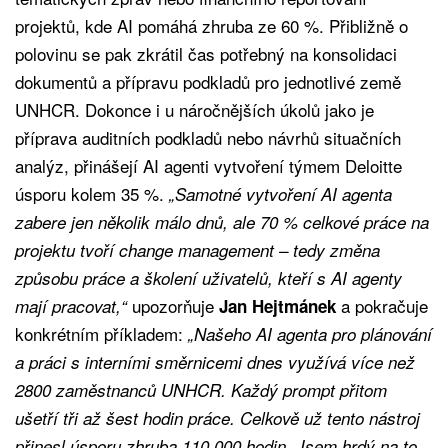
projektů, kde AI pomáhá zhruba ze 60 %. Přibližně o
polovinu se pak zkrátil čas potřebný na konsolidaci
dokumentů a přípravu podkladů pro jednotlivé země
UNHCR. Dokonce i u náročnějších úkolů jako je
příprava auditních podkladů nebo návrhů situačních
analýz, přinášejí AI agenti vytvoření týmem Deloitte
úsporu kolem 35 %.
„Samotné vytvoření AI agenta
zabere jen několik málo dnů, ale 70 % celkové práce na
projektu tvoří change management – tedy změna
způsobu práce a školení uživatelů, kteří s AI agenty
upozorňuje
a pokračuje
mají pracovat,“
Jan Hejtmánek
konkrétním příkladem:
„Našeho AI agenta pro plánování
a práci s interními směrnicemi dnes využívá více než
2800 zaměstnanců UNHCR. Každý prompt přitom
ušetří tři až šest hodin práce. Celkově už tento nástroj
přinesl úsporu zhruba 110.000 hodin. Jsem hrdý na to,