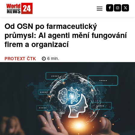
Od OSN po farmaceutický
průmysl: AI agenti mění fungování
firem a organizací
6
min.
PROTEXT ČTK