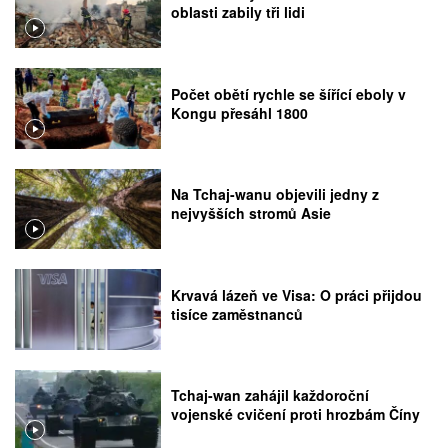
oblasti zabily tři lidi
Počet obětí rychle se šířící eboly v
Kongu přesáhl 1800
Na Tchaj-wanu objevili jedny z
nejvyšších stromů Asie
Krvavá lázeň ve Visa: O práci přijdou
tisíce zaměstnanců
Tchaj-wan zahájil každoroční
vojenské cvičení proti hrozbám Číny