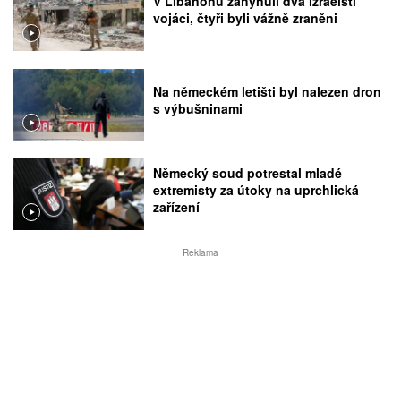
V Libanonu zahynuli dva izraelští
vojáci, čtyři byli vážně zraněni
Na německém letišti byl nalezen dron
s výbušninami
Německý soud potrestal mladé
extremisty za útoky na uprchlická
zařízení
Reklama