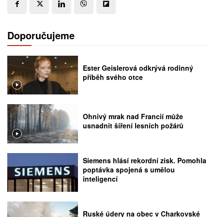
Doporučujeme
Ester Geislerová odkrývá rodinný
příběh svého otce
Ohnivý mrak nad Francií může
usnadnit šíření lesních požárů
Siemens hlásí rekordní zisk. Pomohla
poptávka spojená s umělou
inteligencí
Ruské údery na obec v Charkovské