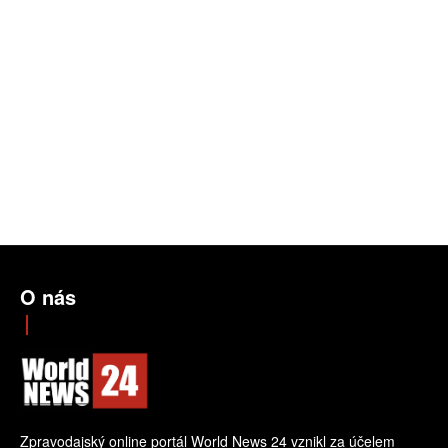
O nás
Zpravodajský online portál World News 24 vznikl za účelem