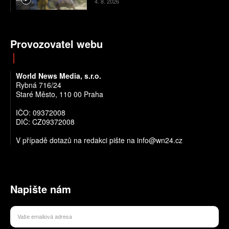
4. 8. 2026
Provozovatel webu
World News Media, s.r.o.
Rybná 716/24
Staré Město, 110 00 Praha
IČO: 09372008
DIČ: CZ09372008
V případě dotazů na redakci pište na info@wn24.cz
Napište nám