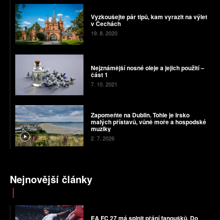
Vyzkoušejte pár tipů, kam vyrazit na výlet
v Čechách
19. 8. 2020
Nejznámější nosné oleje a jejich použití –
část 1
7. 10. 2021
Zapomeňte na Dublin. Tohle je Irsko
malých přístavů, vůně moře a hospodské
muziky
2. 7. 2026
Nejnovější články
EA FC 27 má splnit přání fanoušků. Do