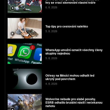
hry se vrací skenování vlastní tváře
6. 8. 2026
Top tipy pro cestování nalehko
5. 8. 2026
WhatsApp umožní označit všechny členy
skupiny najednou
5. 8. 2026
Otřesy na Měsíci mohou odhalit led
ukrytý pod povrchem
4. 8. 2026
Wolverine nebude pro slabé povahy.
ESRB odhalilo brutální násilí i nečekanou
nahotu