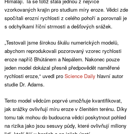
Himalájí. Ta se totiž stala jednou z nejvíce
vzorkovaných krajin pro studium míry eroze. Vědci zde
spočítali erozní rychlosti z celého pohoří a porovnali je
s odchylkami říční strmosti a dešťových srážek.
„Testovali jsme širokou škálu numerických modelů,
abychom reprodukovali pozorovaný vzorec rychlosti
eroze napříč Bhútánem a Nepálem. Nakonec pouze
jeden model dokázal přesně předpovědět naměřené
rychlosti eroze,“ uvedl pro
Science Daily
hlavní autor
studie Dr. Adams.
Tento model vědcům poprvé umožňuje kvantifikovat,
jak srážky ovlivňují míru eroze v členitém terénu. Díky
tomu tak mohou do budoucna vědci poskytnout pohled
na rizika jako jsou sesuvy půdy, které ovlivňují miliony
lidí, kteří žijí v horách a na jejich úpatí.