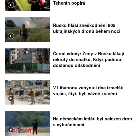
Teherán popírá
Rusko hlásí zneškodnění 605
ukrajinských dronů během noci
Černé vdovy: Ženy v Rusku lákají
rekruty do sňatků. Když padnou,
dostanou odškodnění
V Libanonu zahynuli dva izraelští
vojáci, čtyři byli vážně zraněni
Na německém letišti byl nalezen dron
s výbušninami