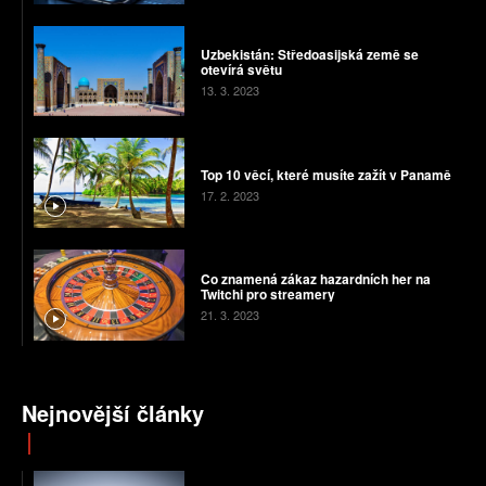
Uzbekistán: Středoasijská země se
otevírá světu
13. 3. 2023
Top 10 věcí, které musíte zažít v Panamě
17. 2. 2023
Co znamená zákaz hazardních her na
Twitchi pro streamery
21. 3. 2023
Nejnovější články