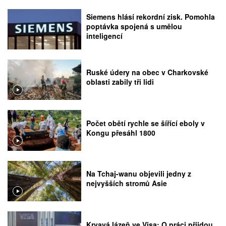
Siemens hlásí rekordní zisk. Pomohla
poptávka spojená s umělou
inteligencí
Ruské údery na obec v Charkovské
oblasti zabily tři lidi
Počet obětí rychle se šířící eboly v
Kongu přesáhl 1800
Na Tchaj-wanu objevili jedny z
nejvyšších stromů Asie
Krvavá lázeň ve Visa: O práci přijdou