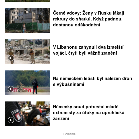
Černé vdovy: Ženy v Rusku lákají
rekruty do sňatků. Když padnou,
dostanou odškodnění
V Libanonu zahynuli dva izraelští
vojáci, čtyři byli vážně zraněni
Na německém letišti byl nalezen dron
s výbušninami
Německý soud potrestal mladé
extremisty za útoky na uprchlická
zařízení
Reklama