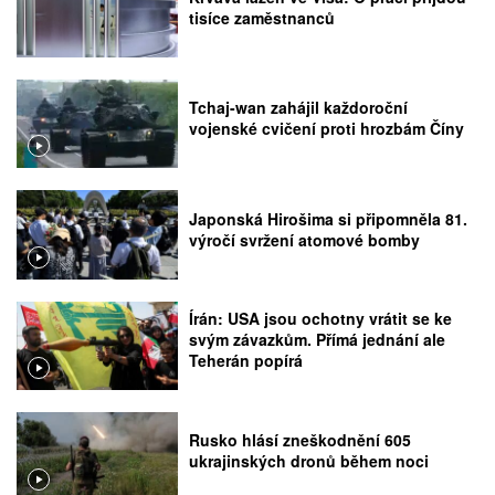
tisíce zaměstnanců
Tchaj-wan zahájil každoroční
vojenské cvičení proti hrozbám Číny
Japonská Hirošima si připomněla 81.
výročí svržení atomové bomby
Írán: USA jsou ochotny vrátit se ke
svým závazkům. Přímá jednání ale
Teherán popírá
Rusko hlásí zneškodnění 605
ukrajinských dronů během noci