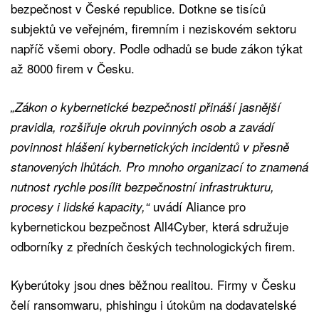
bezpečnost v České republice. Dotkne se tisíců
subjektů ve veřejném, ﬁremním i neziskovém sektoru
napříč všemi obory. Podle odhadů se bude zákon týkat
až 8000 ﬁrem v Česku.
„Zákon o kybernetické bezpečnosti přináší jasnější
pravidla, rozšiřuje okruh povinných osob a zavádí
povinnost hlášení kybernetických incidentů v přesně
stanovených lhůtách. Pro mnoho organizací to znamená
nutnost rychle posílit bezpečnostní infrastrukturu,
uvádí Aliance pro
procesy i lidské kapacity,“
kybernetickou bezpečnost All4Cyber, která sdružuje
odborníky z předních českých technologických ﬁrem.
Kyberútoky jsou dnes běžnou realitou. Firmy v Česku
čelí ransomwaru, phishingu i útokům na dodavatelské