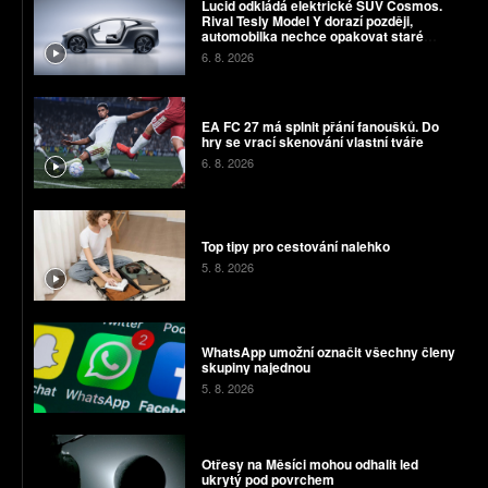
Lucid odkládá elektrické SUV Cosmos.
Rival Tesly Model Y dorazí později,
automobilka nechce opakovat staré
chyby
6. 8. 2026
EA FC 27 má splnit přání fanoušků. Do
hry se vrací skenování vlastní tváře
6. 8. 2026
Top tipy pro cestování nalehko
5. 8. 2026
WhatsApp umožní označit všechny členy
skupiny najednou
5. 8. 2026
Otřesy na Měsíci mohou odhalit led
ukrytý pod povrchem