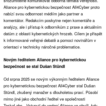
srozumitelně komunikovat odborná témata veřejnosti.
Aliance pro kybernetickou bezpečnost All4Cyber proto
nabízí svou odbornost médiím jako partner a
komentátor. Redakcím poskytne nejen komentáře a
analýzy, ale i přístup k odborníkům z praxe a aktuálním
datům z oblasti kybernetických hrozeb. Cílem je přispět
k informované veřejné debatě a pomoci novinářům v
orientaci v technicky náročné problematice.
Novým ředitelem Aliance pro kybernetickou
bezpečnost se stal Dušan Stündl
Od srpna 2025 se novým výkonným ředitelem Aliance
pro kybernetickou bezpečnost All4Cyber stal Dušan
Stündl, zkušený manažer s dlouholetou praxí. Působí
mimo jiné jako obchodní ředitel ve společnosti
TeskaLabs.
„Vstupuji do vedení Aliance ve chvíli, kdy