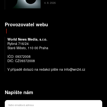
4. 8. 2026
Provozovatel webu
World News Media, s.r.o.
Rybná 716/24
Staré Město, 110 00 Praha
IČO: 09372008
DIČ: CZ09372008
V případě dotazů na redakci pište na info@wn24.cz
Napište nám