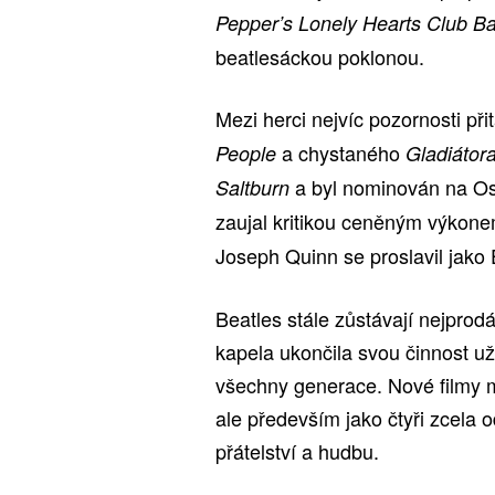
Pepper’s Lonely Hearts Club B
beatlesáckou poklonou.
Mezi herci nejvíc pozornosti př
a chystaného
People
Gladiátora
a byl nominován na O
Saltburn
zaujal kritikou ceněným výkon
Joseph Quinn se proslavil jak
Beatles stále zůstávají nejpro
kapela ukončila svou činnost už 
všechny generace. Nové filmy ma
ale především jako čtyři zcela 
přátelství a hudbu.