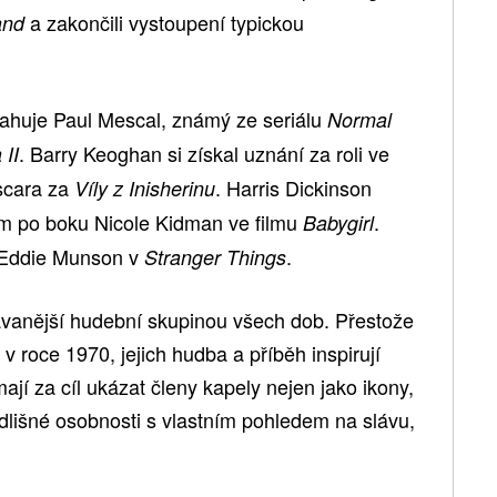
a zakončili vystoupení typickou
and
itahuje Paul Mescal, známý ze seriálu
Normal
. Barry Keoghan si získal uznání za roli ve
 II
scara za
. Harris Dickinson
Víly z Inisherinu
em po boku Nicole Kidman ve filmu
.
Babygirl
o Eddie Munson v
.
Stranger Things
dávanější hudební skupinou všech dob. Přestože
v roce 1970, jejich hudba a příběh inspirují
jí za cíl ukázat členy kapely nejen jako ikony,
odlišné osobnosti s vlastním pohledem na slávu,