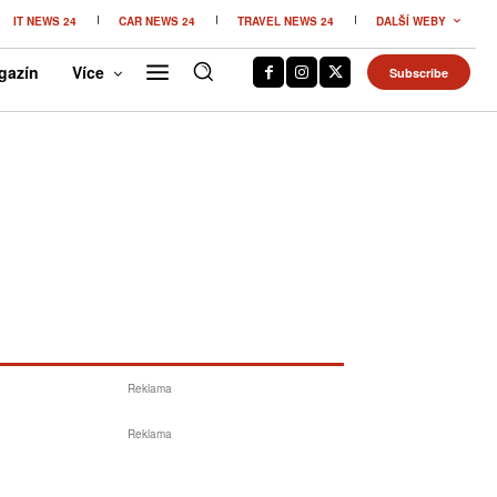
IT NEWS 24
CAR NEWS 24
TRAVEL NEWS 24
DALŠÍ WEBY
gazín
Více
Subscribe
Reklama
Reklama