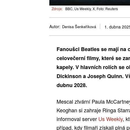
Zdroje:
BBC, Us Weekly, X, Foto: Reuters
Autor:
Denisa Šenkeříková
1. dubna 202
Fanoušci Beatles se mají na c
celovečerní filmy, které se z
kapely. V hlavních rolích se 
Dickinson a Joseph Quinn. V
dubnu 2028.
Mescal ztvární Paula McCartne
Keoghan si zahraje Ringa Starr
informoval server
Us Weekly
, k
případ, kdy filmaři získali pln