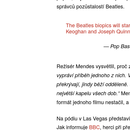
správců pozůstalostí Beatles.
The Beatles biopics will sta
Keoghan and Joseph Quin
— Pop Bas
Režisér Mendes vysvětlil, proč z
vypráví příběh jednoho z nich. 
překrývají, jindy běží odděleně.
Mend
největší kapelu všech dob.“
formát jednoho filmu nestačil, a
Na pódiu v Las Vegas představi
Jak informuje
BBC
, herci při p