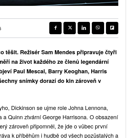
5
o těšit. Režisér Sam Mendes připravuje čtyři
aměří na život každého ze členů legendární
objeví Paul Mescal, Barry Keoghan, Harris
šechny snímky dorazí do kin zároveň v
yho, Dickinson se ujme role Johna Lennona,
a a Quinn ztvární George Harrisona. O obsazení
terý zároveň připomněl, že jde o vůbec první
á práva k příběhům i hudbě od všech pozůstalých a