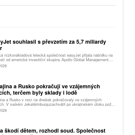
yJet souhlasil s převzetím za 5,7 miliardy
r
ká nízkonákladová letecká společnost easyJet přijala nabídku na
etí od americké investiční skupiny Apollo Global Management.
akce oceňuje aerolinku na 5,7 miliardy liber, tedy přibližně 162
 2026
rd korun.
ajina a Rusko pokračují ve vzájemných
cích, terčem byly sklady i lodě
ina a Rusko v noci na dnešek pokračovaly ve vzájemných
ch. V ruském Jekatěrinburguzachvátil po ukrajinském útoku požár
tické centrum ruského internetového prodejce Wildberries.
 2026
čnost o tom informovala bez podrobností na síti Telegram.
k ruské dronové útoky podle ukrajinských úřadů způsobily požár
ělských skladů v obci Balaklija v Charkovské oblasti na východě
iny, napsal Reuters.
a škodí dětem, rozhodl soud. Společnost