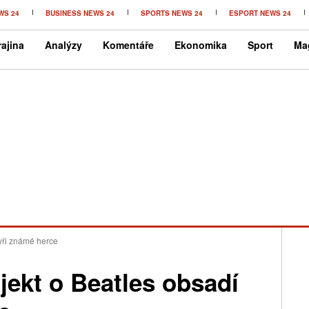
WS 24
BUSINESS NEWS 24
SPORTS NEWS 24
ESPORT NEWS 24
ajina
Analýzy
Komentáře
Ekonomika
Sport
Ma
tyři známé herce
jekt o Beatles obsadí