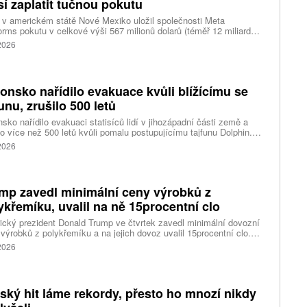
í zaplatit tučnou pokutu
v americkém státě Nové Mexiko uložil společnosti Meta
orms pokutu v celkové výši 567 milionů dolarů (téměř 12 miliard
) za újmu, kterou její platformy Facebook a Instagram působí
 2026
ým lidem. Firma musí změnit způsob ověřování věku.
onsko nařídilo evakuace kvůli blížícímu se
funu, zrušilo 500 letů
sko nařídilo evakuaci statisíců lidí v jihozápadní části země a
lo více než 500 letů kvůli pomalu postupujícímu tajfunu Dolphin.
 meteorologů přinese tajfun do oblasti silný vítr, prudký déšť a
 2026
é vlny, píše agentura Reuters. Dolphin je tajfunem první, tedy
abší kategorie s maximální rychlostí větru 144 kilometrů v hodině
árazy dosahujícími téměř 200 kilometrů v hodině. Blíží se k
ci ostrovů mezi oblasti Kjúšú a prefekturou Okinawa, uvedla
mp zavedl minimální ceny výrobků z
ská meteorologická agentura (JMA).
ykřemíku, uvalil na ně 15procentní clo
cký prezident Donald Trump ve čtvrtek zavedl minimální dovozní
výrobků z polykřemíku a na jejich dovoz uvalil 15procentní clo.
řemík se používá při výrobě polovodičů a je hlavní složkou
 2026
oltaických panelů, jeho největším světovým producentem je Čína.
 chce opatřeními podpořit domácí dodavatelské řetězce pro
u čipů a solárních panelů, a posílit tak pozici Spojených států v
ření s Čínou v oblasti umělé inteligence (AI) a energetiky, uvedla
tský hit láme rekordy, přesto ho mnozí nikdy
ura Reuters.