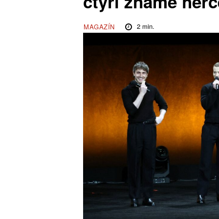
čtyři známé herc
2
min.
MAGAZÍN