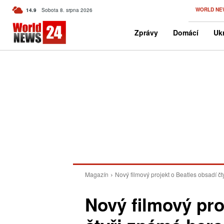
C
WORLD NE
14.9
Sobota 8. srpna 2026
Czech
Zprávy
Domácí
Ukr
Magazín
Nový filmový projekt o Beatles obsadí č
Nový filmový pro