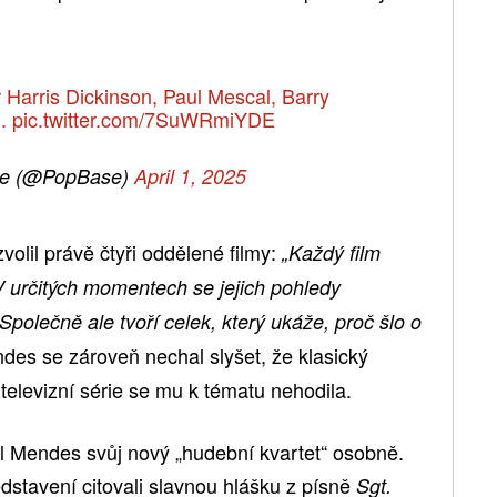
r Harris Dickinson, Paul Mescal, Barry
n.
pic.twitter.com/7SuWRmiYDE
e (@PopBase)
April 1, 2025
volil právě čtyři oddělené filmy:
„Každý film
V určitých momentech se jejich pohledy
 Společně ale tvoří celek, který ukáže, proč šlo o
es se zároveň nechal slyšet, že klasický
 televizní série se mu k tématu nehodila.
l Mendes svůj nový „hudební kvartet“ osobně.
ředstavení citovali slavnou hlášku z písně
Sgt.