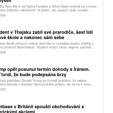
lyšeli
ba Rein Me In od Sama Fendera a Olivie Dean strávila na vrcholu
kého žebříčku rekordních 19 týdnů. Její úspěch však vyvolal
anou reakci. Řada lidí tvrdí, že píseň nikdy neslyšela. Hudební
 2026
se totiž rozdělil do menších skupin, které poslouchají úplně jiné
dent v Thajsku zabil své prarodiče, šest lidí
své škole a nakonec sám sebe
ně devět mrtvých včetně útočníka si vyžádala dnešní střelba v
ké provincii Nontchaburí. Student místní školy nejprve zastřelil
lí svého dědečka oba prarodiče a pak se vydal do školy, kde zabil
 2026
čitele a tři žáky, dalších 15 lidí zranil a nakonec spáchal
raždu. Jeho motiv zatím není znám, informovaly tiskové
ury s odvoláním na thajskou policii a úřady.
mp opět posunul termín dohody s Íránem.
 tvrdí, že bude podepsána brzy
cký prezident Donald Trump ve čtvrtek prohlásil, že nebyla
ena dohoda o otevření Hormuzského průlivu, ale že by k tomu
 dojít brzy. Írán je mezitím nadosah dohody o tranzitu v úžině
 2026
ánem, která může pro Trumpa představovat problém.
nbase v Británii spouští obchodování s
rickými akciemi