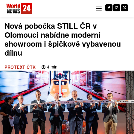
Nová pobočka STILL ČR v
Olomouci nabídne moderní
showroom i špičkově vybavenou
dílnu
4
min.
PROTEXT ČTK