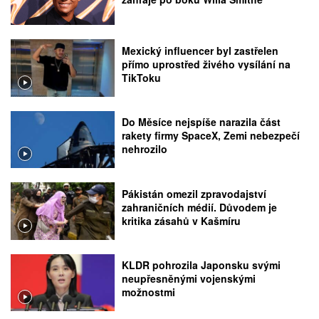
Mexický influencer byl zastřelen
přímo uprostřed živého vysílání na
TikToku
Do Měsíce nejspíše narazila část
rakety firmy SpaceX, Zemi nebezpečí
nehrozilo
Pákistán omezil zpravodajství
zahraničních médií. Důvodem je
kritika zásahů v Kašmíru
KLDR pohrozila Japonsku svými
neupřesněnými vojenskými
možnostmi