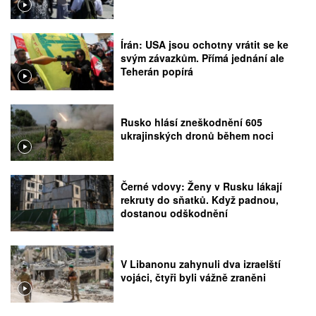
Írán: USA jsou ochotny vrátit se ke
svým závazkům. Přímá jednání ale
Teherán popírá
Rusko hlásí zneškodnění 605
ukrajinských dronů během noci
Černé vdovy: Ženy v Rusku lákají
rekruty do sňatků. Když padnou,
dostanou odškodnění
V Libanonu zahynuli dva izraelští
vojáci, čtyři byli vážně zraněni