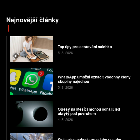
Nejnovější články
Top tipy pro cestování nalehko
5. 8. 2026
WhatsApp umožní označit všechny členy
skupiny najednou
5. 8. 2026
Otřesy na Měsíci mohou odhalit led
ukrytý pod povrchem
4. 8. 2026
Wolverine nebude pro slabé povahy.