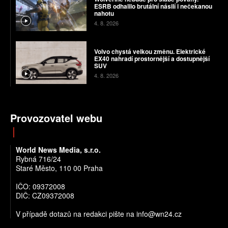
ESRB odhalilo brutální násilí i nečekanou
nahotu
4. 8. 2026
Volvo chystá velkou změnu. Elektrické
EX40 nahradí prostornější a dostupnější
SUV
4. 8. 2026
Provozovatel webu
World News Media, s.r.o.
Rybná 716/24
Staré Město, 110 00 Praha
IČO: 09372008
DIČ: CZ09372008
V případě dotazů na redakci pište na info@wn24.cz