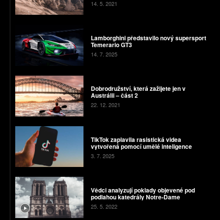
14. 5. 2021
Lamborghini představilo nový supersport
Temerario GT3
14. 7. 2025
Dobrodružství, která zažijete jen v
Austrálii – část 2
22. 12. 2021
TikTok zaplavila rasistická videa
vytvořená pomocí umělé inteligence
3. 7. 2025
Vědci analyzují poklady objevené pod
podlahou katedrály Notre-Dame
25. 5. 2022