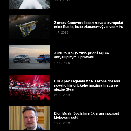
Z mysu Canaveral odstartovala evropská
mise Euclid, bude zkoumat vývoj vesmíru
1. 7. 2023
Audi Q5 a SQ5 2025 přicházejí se
smysluplnými úpravami
19. 6. 2025
Hra Apex Legends v 16. sezóně dosáhla
nového historického maxima hráčů ve
službě Steam
21. 2. 2023
Elon Musk: Sociální síť X zruší možnost
blokování účtů
19. 8. 2023