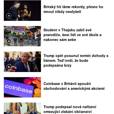
Britský hit láme rekordy, přesto ho
mnozí nikdy neslyšeli
Student v Thajsku zabil své
prarodiče, šest lidí ve své škole a
nakonec sám sebe
Trump opět posunul termín dohody s
Íránem. Teď tvrdí, že bude
podepsána brzy
Coinbase v Británii spouští
obchodování s americkými akciemi
Trump podepsal nová nařízení
omezující získání občanství