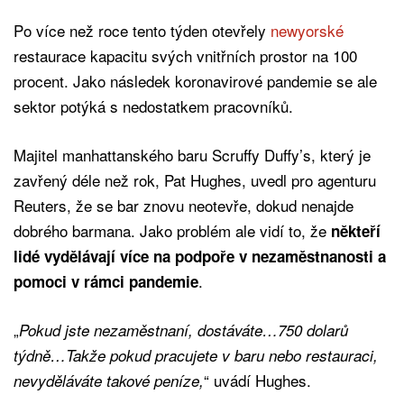
Po více než roce tento týden otevřely
newyorské
restaurace kapacitu svých vnitřních prostor na 100
procent. Jako následek koronavirové pandemie se ale
sektor potýká s nedostatkem pracovníků.
Majitel manhattanského baru Scruffy Duffy’s, který je
zavřený déle než rok, Pat Hughes, uvedl pro agenturu
Reuters, že se bar znovu neotevře, dokud nenajde
dobrého barmana. Jako problém ale vidí to, že
někteří
lidé vydělávají více na podpoře v nezaměstnanosti a
.
pomoci v rámci pandemie
„
Pokud jste nezaměstnaní, dostáváte…750 dolarů
týdně…Takže pokud pracujete v baru nebo restauraci,
“ uvádí Hughes.
nevyděláváte takové peníze,