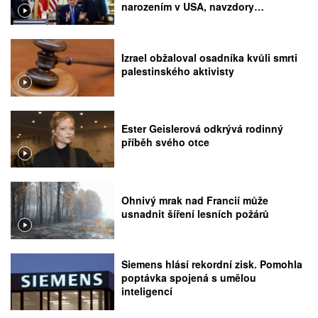
narozením v USA, navzdory
rozhodnutí Nejvyššího soudu
Izrael obžaloval osadníka kvůli smrti
palestinského aktivisty
Ester Geislerová odkrývá rodinný
příběh svého otce
Ohnivý mrak nad Francií může
usnadnit šíření lesních požárů
Siemens hlásí rekordní zisk. Pomohla
poptávka spojená s umělou
inteligencí