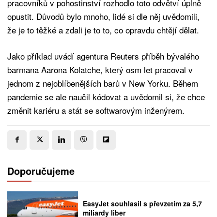
pracovníků v pohostinství rozhodlo toto odvětví úplně
opustit. Důvodů bylo mnoho, lidé si dle něj uvědomili,
že je to těžké a zdali je to to, co opravdu chtějí dělat.
Jako příklad uvádí agentura Reuters příběh bývalého
barmana Aarona Kolatche, který osm let pracoval v
jednom z nejoblíbenějších barů v New Yorku. Během
pandemie se ale naučil kódovat a uvědomil si, že chce
změnit kariéru a stát se softwarovým inženýrem.
Doporučujeme
EasyJet souhlasil s převzetím za 5,7
miliardy liber