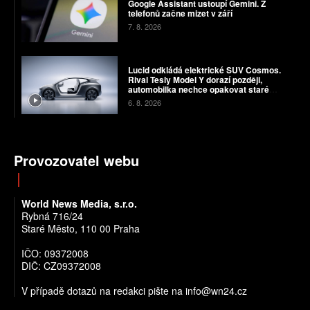
Google Assistant ustoupí Gemini. Z
telefonů začne mizet v září
7. 8. 2026
Lucid odkládá elektrické SUV Cosmos.
Rival Tesly Model Y dorazí později,
automobilka nechce opakovat staré
chyby
6. 8. 2026
Provozovatel webu
World News Media, s.r.o.
Rybná 716/24
Staré Město, 110 00 Praha
IČO: 09372008
DIČ: CZ09372008
V případě dotazů na redakci pište na info@wn24.cz