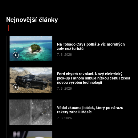
Nejnovější články
Na Tobago Cays potkáte víc mořských
želv než turistů
7. 8. 2026
Ford chystá revoluci. Nový elektrický
pick-up Fathom slibuje nízkou cenu i zcela
novou výrobní technologii
7. 8. 2026
Vědci zkoumají oblak, který po nárazu
rakety zahalil Měsíc
7. 8. 2026