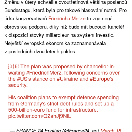
Změnu v úterý schválila dvoutřetinová většina poslanců
Bundestagu, která byla pro takové hlasování nutná. Pro
lídra konzervativců
Friedricha Merze
to znamená
obrovskou podporu, díky níž bude mít budoucí kancléř
k dispozici stovky miliard eur na zvýšení investic.
Největší evropská ekonomika zaznamenávala
v posledních dvou letech pokles.
🇩🇪 The plan was proposed by chancellor-in-
waiting
#FriedrichMerz
, following concerns over
the
#US
's stance on
#Ukraine
and
#Europe
's
security.
His coalition plans to exempt defence spending
from Germany's strict debt rules and set up a
500-billion-euro fund for infrastructure.
pic.twitter.com/Q2ahJj9NiL
— FRANCE 24 English (@France24_en)
March 18,