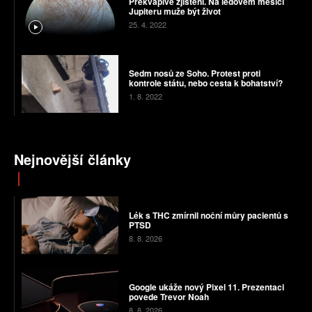
Překvapivé zjištění. Na ledovém měsíci
Jupiteru muže být život
25. 4. 2022
Sedm nosů ze Soho. Protest proti
kontrole státu, nebo cesta k bohatství?
1. 8. 2022
Nejnovější články
Lék s THC zmírnil noční můry pacientů s
PTSD
8. 8. 2026
Google ukáže nový Pixel 11. Prezentaci
povede Trevor Noah
8. 8. 2026