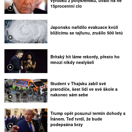
výrobků z polykřemíku, uvalil na ně
15procentní clo
Japonsko nařídilo evakuace kvůli
blížícímu se tajfunu, zrušilo 500 letů
Britský hit láme rekordy, přesto ho
mnozí nikdy neslyšeli
Student v Thajsku zabil své
prarodiče, šest lidí ve své škole a
nakonec sám sebe
Trump opět posunul termín dohody s
Íránem. Teď tvrdí, že bude
podepsána brzy