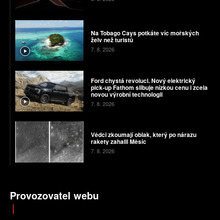
Na Tobago Cays potkáte víc mořských
želv než turistů
7. 8. 2026
Ford chystá revoluci. Nový elektrický
pick-up Fathom slibuje nízkou cenu i zcela
novou výrobní technologii
7. 8. 2026
Vědci zkoumají oblak, který po nárazu
rakety zahalil Měsíc
7. 8. 2026
Provozovatel webu