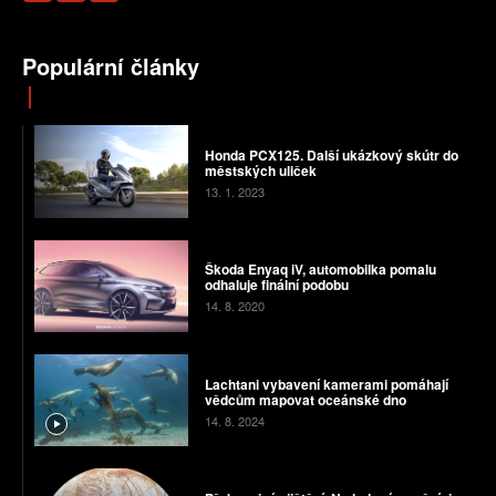
Populární články
Honda PCX125. Další ukázkový skútr do
městských uliček
13. 1. 2023
Škoda Enyaq iV, automobilka pomalu
odhaluje finální podobu
14. 8. 2020
Lachtani vybavení kamerami pomáhají
vědcům mapovat oceánské dno
14. 8. 2024