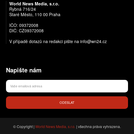
World News Media, s.r.o.
Rybná 716/24
Staré Město, 110 00 Praha
IČO: 09372008
DIČ: CZ09372008
V případě dotazů na redakci pište na info@wn24.cz
Napište nám
ODESLAT
© Copyright |
World News Media, s.r.o.
| všechna práva vyhrazena.