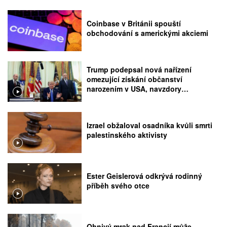
Coinbase v Británii spouští
obchodování s americkými akciemi
Trump podepsal nová nařízení
omezující získání občanství
narozením v USA, navzdory
rozhodnutí Nejvyššího soudu
Izrael obžaloval osadníka kvůli smrti
palestinského aktivisty
Ester Geislerová odkrývá rodinný
příběh svého otce
Ohnivý mrak nad Francií může