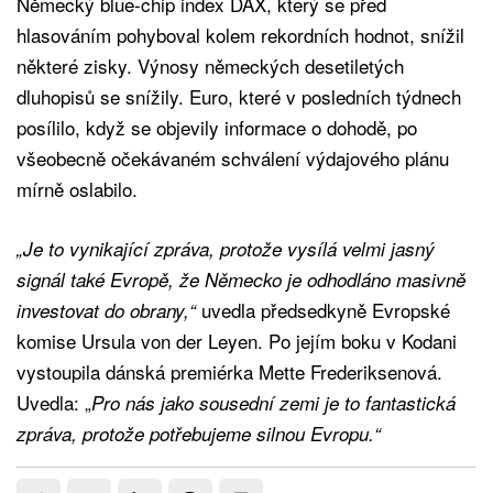
Německý blue-chip index DAX, který se před
hlasováním pohyboval kolem rekordních hodnot, snížil
některé zisky. Výnosy německých desetiletých
dluhopisů se snížily. Euro, které v posledních týdnech
posílilo, když se objevily informace o dohodě, po
všeobecně očekávaném schválení výdajového plánu
mírně oslabilo.
„Je to vynikající zpráva, protože vysílá velmi jasný
signál také Evropě, že Německo je odhodláno masivně
uvedla předsedkyně Evropské
investovat do obrany,“
komise Ursula von der Leyen. Po jejím boku v Kodani
vystoupila dánská premiérka Mette Frederiksenová.
Uvedla: „
Pro nás jako sousední zemi je to fantastická
zpráva, protože potřebujeme silnou Evropu.“