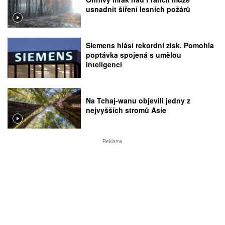
usnadnit šíření lesních požárů
Siemens hlásí rekordní zisk. Pomohla
poptávka spojená s umělou
inteligencí
Na Tchaj-wanu objevili jedny z
nejvyšších stromů Asie
Reklama