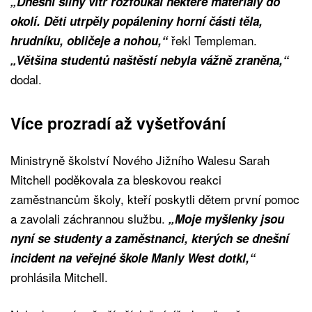
„Dnešní silný vítr rozfoukal některé materiály do
okolí. Děti utrpěly popáleniny horní části těla,
řekl Templeman.
hrudníku, obličeje a nohou,“
„Většina studentů naštěstí nebyla vážně zraněna,“
dodal.
Více prozradí až vyšetřování
Ministryně školství Nového Jižního Walesu Sarah
Mitchell poděkovala za bleskovou reakci
zaměstnancům školy, kteří poskytli dětem první pomoc
a zavolali záchrannou službu.
„Moje myšlenky jsou
nyní se studenty a zaměstnanci, kterých se dnešní
incident na veřejné škole Manly West dotkl,“
prohlásila Mitchell.