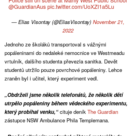
@GuardianAus
pic.twitter.com/UoXZI1a5Lu
— Elias Visontay (@EliasVisontay)
November 21,
2022
Jednoho ze školáků transportoval s vážnými
popáleninami do nedaleké nemocnice ve Westmeadu
vrtulník, dalšího studenta převezla sanitka. Devět
studentů utržilo pouze povrchové popáleniny. Lehce
zraněn byl i učitel, který experiment vedl.
„Obdrželi jsme několik telefonátů, že několik dětí
utrpělo popáleniny během vědeckého experimentu,
cituje deník
The Guardian
který probíhal venku,“
zástupce NSW Ambulance Phila Templemana.