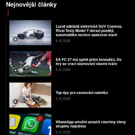
Nejnovější články
Lucid odkládá elektrické SUV Cosmos.
Rival Tesly Model Y dorazí později,
automobilka nechce opakovat staré
chyby
6. 8. 2026
EA FC 27 má splnit přání fanoušků. Do
hry se vrací skenování vlastní tváře
6. 8. 2026
Top tipy pro cestování nalehko
5. 8. 2026
WhatsApp umožní označit všechny členy
skupiny najednou
5. 8. 2026