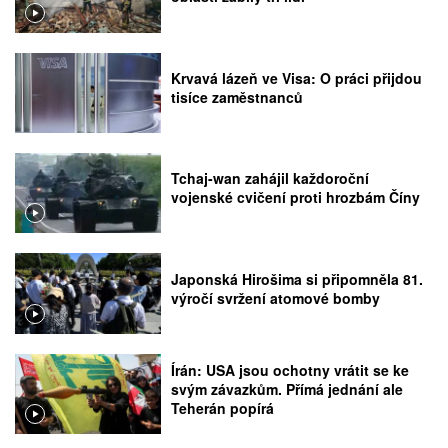
Krvavá lázeň ve Visa: O práci přijdou
tisíce zaměstnanců
Tchaj-wan zahájil každoroční
vojenské cvičení proti hrozbám Číny
Japonská Hirošima si připomněla 81.
výročí svržení atomové bomby
Írán: USA jsou ochotny vrátit se ke
svým závazkům. Přímá jednání ale
Teherán popírá