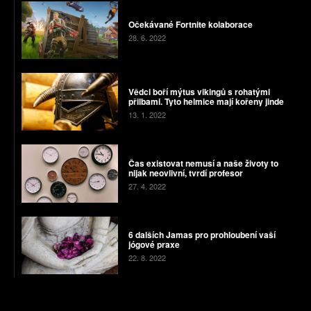
Očekávané Fortnite kolaborace
28. 6. 2022
Vědci boří mýtus vikingů s rohatými
přilbami. Tyto helmice mají kořeny jinde
13. 1. 2022
Čas existovat nemusí a naše životy to
nijak neovlivní, tvrdí profesor
27. 4. 2022
6 dalších Jamas pro prohloubení vaší
jógové praxe
22. 8. 2022