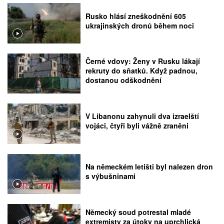
Rusko hlásí zneškodnění 605
ukrajinských dronů během noci
Černé vdovy: Ženy v Rusku lákají
rekruty do sňatků. Když padnou,
dostanou odškodnění
V Libanonu zahynuli dva izraelští
vojáci, čtyři byli vážně zraněni
Na německém letišti byl nalezen dron
s výbušninami
Německý soud potrestal mladé
extremisty za útoky na uprchlická