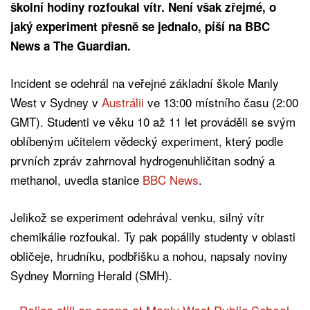
školní hodiny rozfoukal vítr. Není však zřejmé, o
jaký experiment přesně se jednalo, píší na BBC
News a The Guardian.
Incident se odehrál na veřejné základní škole Manly
West v Sydney v
Austrálii
ve 13:00 místního času (2:00
GMT). Studenti ve věku 10 až 11 let prováděli se svým
oblíbeným učitelem vědecký experiment, který podle
prvních zpráv zahrnoval hydrogenuhličitan sodný a
methanol, uvedla stanice
BBC News
.
Jelikož se experiment odehrával venku, silný vítr
chemikálie rozfoukal. Ty pak popálily studenty v oblasti
obličeje, hrudníku, podbřišku a nohou, napsaly noviny
Sydney Morning Herald (SMH).
Police still on scene at Manly West Public School