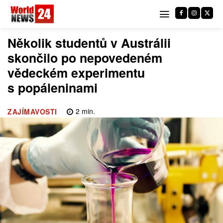
Několik studentů v Austrálii
skončilo po nepovedeném
vědeckém experimentu
s popáleninami
2
min.
ZAJÍMAVOSTI