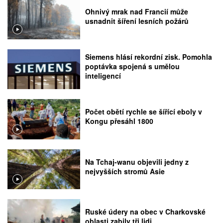
Ohnivý mrak nad Francií může
usnadnit šíření lesních požárů
Siemens hlásí rekordní zisk. Pomohla
poptávka spojená s umělou
inteligencí
Počet obětí rychle se šířící eboly v
Kongu přesáhl 1800
Na Tchaj-wanu objevili jedny z
nejvyšších stromů Asie
Ruské údery na obec v Charkovské
oblasti zabily tři lidi