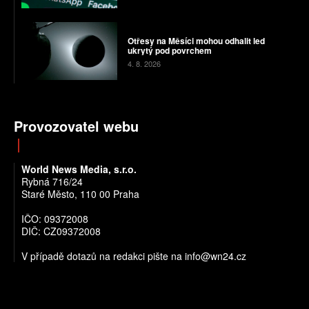
Otřesy na Měsíci mohou odhalit led
ukrytý pod povrchem
4. 8. 2026
Provozovatel webu
World News Media, s.r.o.
Rybná 716/24
Staré Město, 110 00 Praha
IČO: 09372008
DIČ: CZ09372008
V případě dotazů na redakci pište na info@wn24.cz