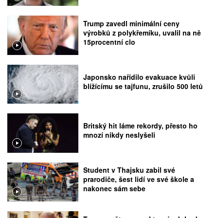
Trump zavedl minimální ceny
výrobků z polykřemíku, uvalil na ně
15procentní clo
Japonsko nařídilo evakuace kvůli
blížícímu se tajfunu, zrušilo 500 letů
Britský hit láme rekordy, přesto ho
mnozí nikdy neslyšeli
Student v Thajsku zabil své
prarodiče, šest lidí ve své škole a
nakonec sám sebe