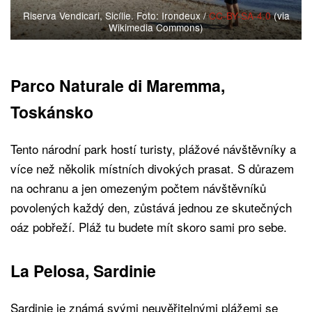
Riserva Vendicari, Sicílie. Foto: Irondeux /
CC-BY-SA-4.0
(via
Wikimedia Commons)
Parco Naturale di Maremma,
Toskánsko
Tento národní park hostí turisty, plážové návštěvníky a
více než několik místních divokých prasat. S důrazem
na ochranu a jen omezeným počtem návštěvníků
povolených každý den, zůstává jednou ze skutečných
oáz pobřeží. Pláž tu budete mít skoro sami pro sebe.
La Pelosa, Sardinie
Sardinie je známá svými neuvěřitelnými plážemi se