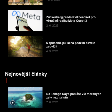
Zuckerberg představil headset pro
virtuální realitu Meta Quest 3
2. 6. 2023
6 způsobů, jak si na podzim skvěle
zacvičit
4. 9. 2023
Nejnovější články
Na Tobago Cays potkáte víc mořských
želv než turistů
7. 8. 2026