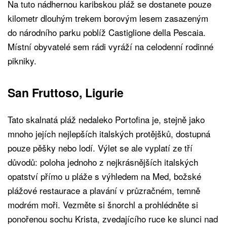
Na tuto nádhernou karibskou pláž se dostanete pouze
kilometr dlouhým trekem borovým lesem zasazeným
do národního parku poblíž Castiglione della Pescaia.
Místní obyvatelé sem rádi vyráží na celodenní rodinné
pikniky.
San Fruttoso, Ligurie
Tato skalnatá pláž nedaleko Portofina je, stejně jako
mnoho jejích nejlepších italských protějšků, dostupná
pouze pěšky nebo lodí. Výlet se ale vyplatí ze tří
důvodů: poloha jednoho z nejkrásnějších italských
opatství přímo u pláže s výhledem na Med, božské
plážové restaurace a plavání v průzračném, temně
modrém moři. Vezměte si šnorchl a prohlédněte si
ponořenou sochu Krista, zvedajícího ruce ke slunci nad