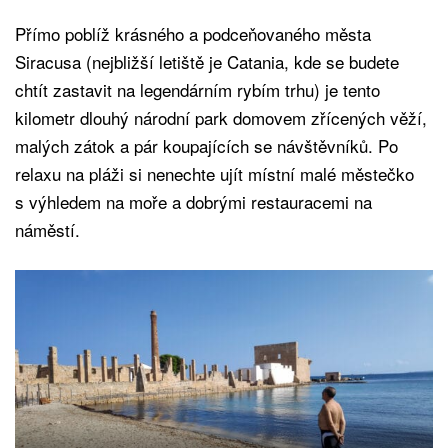
Přímo poblíž krásného a podceňovaného města
Siracusa (nejbližší letiště je Catania, kde se budete
chtít zastavit na legendárním rybím trhu) je tento
kilometr dlouhý národní park domovem zřícených věží,
malých zátok a pár koupajících se návštěvníků. Po
relaxu na pláži si nenechte ujít místní malé městečko
s výhledem na moře a dobrými restauracemi na
náměstí.