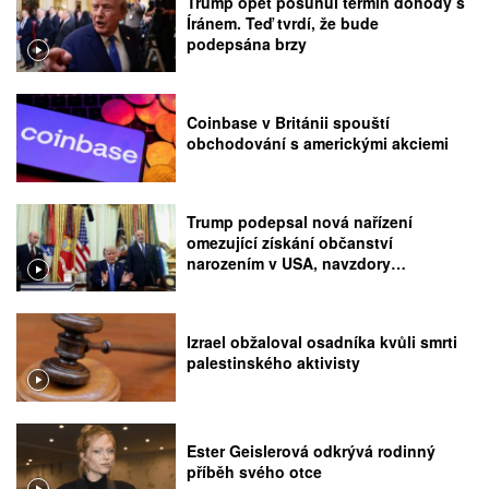
Trump opět posunul termín dohody s
Íránem. Teď tvrdí, že bude
podepsána brzy
Coinbase v Británii spouští
obchodování s americkými akciemi
Trump podepsal nová nařízení
omezující získání občanství
narozením v USA, navzdory
rozhodnutí Nejvyššího soudu
Izrael obžaloval osadníka kvůli smrti
palestinského aktivisty
Ester Geislerová odkrývá rodinný
příběh svého otce