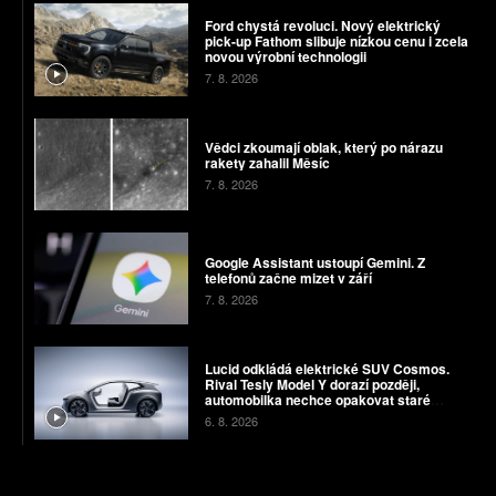
Ford chystá revoluci. Nový elektrický
pick-up Fathom slibuje nízkou cenu i zcela
novou výrobní technologii
7. 8. 2026
Vědci zkoumají oblak, který po nárazu
rakety zahalil Měsíc
7. 8. 2026
Google Assistant ustoupí Gemini. Z
telefonů začne mizet v září
7. 8. 2026
Lucid odkládá elektrické SUV Cosmos.
Rival Tesly Model Y dorazí později,
automobilka nechce opakovat staré
chyby
6. 8. 2026