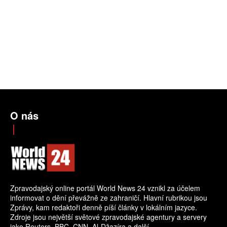
O nás
Zpravodajský online portál World News 24 vznikl za účelem
informovat o dění převážně ze zahraničí. Hlavní rubrikou jsou
Zprávy, kam redaktoři denně píší články v lokálním jazyce.
Zdroje jsou největší světové zpravodajské agentury a servery
jako Reuters, BBC, CNN, Al-Džazíra a další.