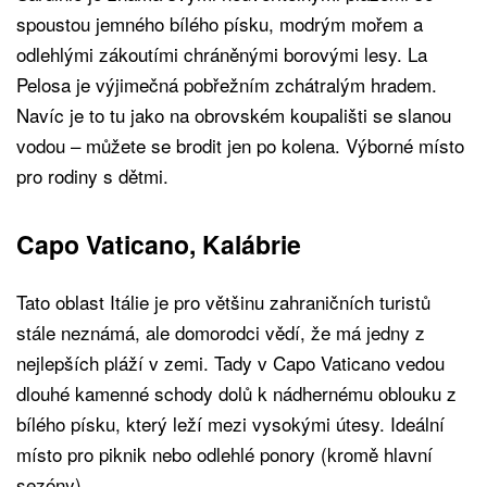
spoustou jemného bílého písku, modrým mořem a
odlehlými zákoutími chráněnými borovými lesy. La
Pelosa je výjimečná pobřežním zchátralým hradem.
Navíc je to tu jako na obrovském koupališti se slanou
vodou – můžete se brodit jen po kolena. Výborné místo
pro rodiny s dětmi.
Capo Vaticano, Kalábrie
Tato oblast Itálie je pro většinu zahraničních turistů
stále neznámá, ale domorodci vědí, že má jedny z
nejlepších pláží v zemi. Tady v Capo Vaticano vedou
dlouhé kamenné schody dolů k nádhernému oblouku z
bílého písku, který leží mezi vysokými útesy. Ideální
místo pro piknik nebo odlehlé ponory (kromě hlavní
sezóny).