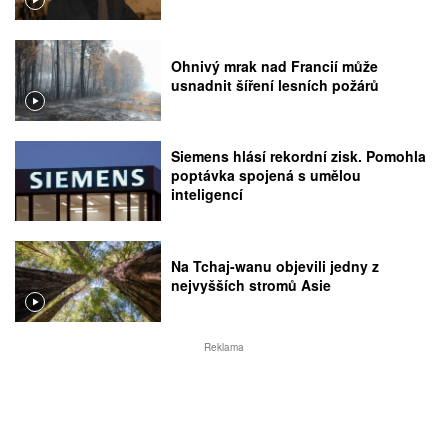
Ohnivý mrak nad Francií může
usnadnit šíření lesních požárů
Siemens hlásí rekordní zisk. Pomohla
poptávka spojená s umělou
inteligencí
Na Tchaj-wanu objevili jedny z
nejvyšších stromů Asie
Reklama