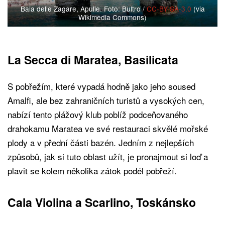
Baia delle Zagare, Apulie. Foto: Bultro /
CC-BY-SA-3.0
(via
Wikimedia Commons)
La Secca di Maratea, Basilicata
S pobřežím, které vypadá hodně jako jeho soused
Amalfi, ale bez zahraničních turistů a vysokých cen,
nabízí tento plážový klub poblíž podceňovaného
drahokamu Maratea ve své restauraci skvělé mořské
plody a v přední části bazén. Jedním z nejlepších
způsobů, jak si tuto oblast užít, je pronajmout si loď a
plavit se kolem několika zátok podél pobřeží.
Cala Violina a Scarlino, Toskánsko