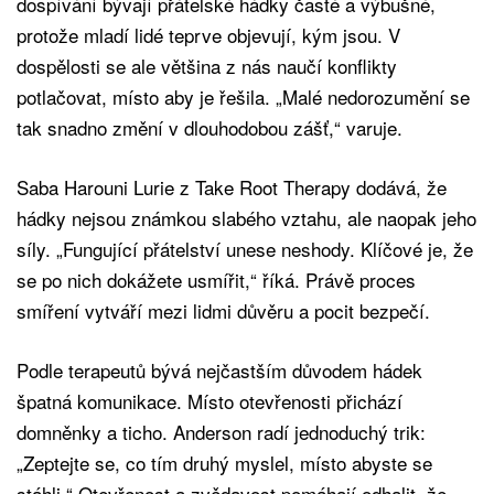
dospívání bývají přátelské hádky časté a výbušné,
protože mladí lidé teprve objevují, kým jsou. V
dospělosti se ale většina z nás naučí konflikty
potlačovat, místo aby je řešila. „Malé nedorozumění se
tak snadno změní v dlouhodobou zášť,“ varuje.
Saba Harouni Lurie z Take Root Therapy dodává, že
hádky nejsou známkou slabého vztahu, ale naopak jeho
síly. „Fungující přátelství unese neshody. Klíčové je, že
se po nich dokážete usmířit,“ říká. Právě proces
smíření vytváří mezi lidmi důvěru a pocit bezpečí.
Podle terapeutů bývá nejčastším důvodem hádek
špatná komunikace. Místo otevřenosti přichází
domněnky a ticho. Anderson radí jednoduchý trik:
„Zeptejte se, co tím druhý myslel, místo abyste se
stáhli.“ Otevřenost a zvědavost pomáhají odhalit, že