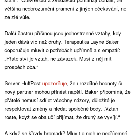
většina nedorozumění pramení z jiných očekávání, ne
ze zlé vůle.
Další častou příčinou jsou jednostranné vztahy, kdy
jeden dává víc než druhý. Terapeutka Layne Baker
doporučuje mluvit o potřebách upřímně a s empatií:
„Přátelství je vztah, ne závazek. Musí z něj mít
prospěch oba.“
Server HuffPost
upozorňuje
, že i rozdílné hodnoty či
nový partner mohou přinést napětí. Baker připomíná, že
přátelé nemusí sdílet všechny názory, důležité je
respektovat změny a hledat společné body. „Vztah
roste, když se oba učí přijímat, že druhý se vyvíjí.“
A když se křivdy hromadí? Mluvit o nich je nepříjemné,