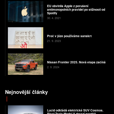
EU obvinila Apple z porušení
antimonopolních pravidel po stížnosti od
Spotify
30. 4. 2021
Proč v józe používáme sanskrt
21. 9. 2023
Nissan Frontier 2025. Nová etapa začíná
2. 9. 2024
Nejnovější články
Lucid odkládá elektrické SUV Cosmos.
Rival Tesly Model Y dorazí později,