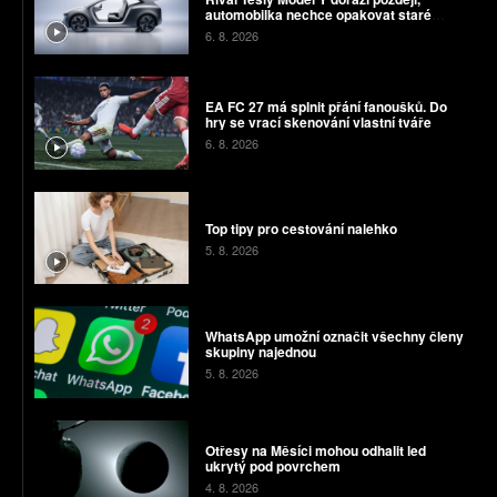
automobilka nechce opakovat staré
chyby
6. 8. 2026
EA FC 27 má splnit přání fanoušků. Do
hry se vrací skenování vlastní tváře
6. 8. 2026
Top tipy pro cestování nalehko
5. 8. 2026
WhatsApp umožní označit všechny členy
skupiny najednou
5. 8. 2026
Otřesy na Měsíci mohou odhalit led
ukrytý pod povrchem
4. 8. 2026