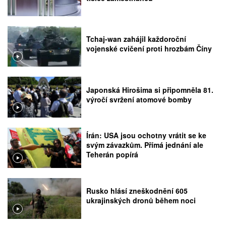
Tchaj-wan zahájil každoroční
vojenské cvičení proti hrozbám Číny
Japonská Hirošima si připomněla 81.
výročí svržení atomové bomby
Írán: USA jsou ochotny vrátit se ke
svým závazkům. Přímá jednání ale
Teherán popírá
Rusko hlásí zneškodnění 605
ukrajinských dronů během noci