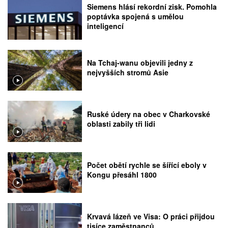
Siemens hlásí rekordní zisk. Pomohla
poptávka spojená s umělou
inteligencí
Na Tchaj-wanu objevili jedny z
nejvyšších stromů Asie
Ruské údery na obec v Charkovské
oblasti zabily tři lidi
Počet obětí rychle se šířící eboly v
Kongu přesáhl 1800
Krvavá lázeň ve Visa: O práci přijdou
tisíce zaměstnanců