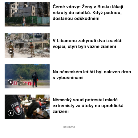
Černé vdovy: Ženy v Rusku lákají
rekruty do sňatků. Když padnou,
dostanou odškodnění
V Libanonu zahynuli dva izraelští
vojáci, čtyři byli vážně zraněni
Na německém letišti byl nalezen dron
s výbušninami
Německý soud potrestal mladé
extremisty za útoky na uprchlická
zařízení
Reklama