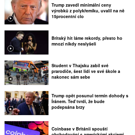
Trump zavedl minimální ceny
výrobků z polykřemíku, uvalil na ně
15procentní clo
Britský hit láme rekordy, přesto ho
mnozí nikdy neslyšeli
Student v Thajsku zabil své
prarodiče, šest lidí ve své škole a
nakonec sám sebe
Trump opět posunul termín dohody s
Íránem. Teď tvrdí, že bude
podepsána brzy
Coinbase v Británii spouští
obchodování s americkými akciemi