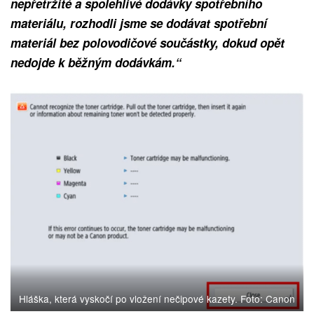
nepřetržité a spolehlivé dodávky spotřebního
materiálu, rozhodli jsme se dodávat spotřební
materiál bez polovodičové součástky, dokud opět
nedojde k běžným dodávkám.“
Hláška, která vyskočí po vložení nečipové kazety. Foto: Canon