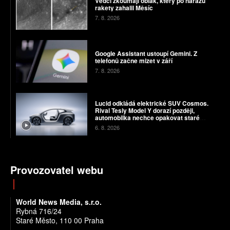
Vědci zkoumají oblak, který po nárazu
rakety zahalil Měsíc
7. 8. 2026
Google Assistant ustoupí Gemini. Z
telefonů začne mizet v září
7. 8. 2026
Lucid odkládá elektrické SUV Cosmos.
Rival Tesly Model Y dorazí později,
automobilka nechce opakovat staré
chyby
6. 8. 2026
Provozovatel webu
World News Media, s.r.o.
Rybná 716/24
Staré Město, 110 00 Praha