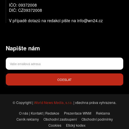
IČO: 09372008
DIČ: CZ09372008
V případě dotazů na redakci pište na info@wn24.cz
Napište nám
ODESLAT
© Copyright |
World News Media, s.r.o.
| všechna práva vyhrazena.
O nás | Kontakt | Redakce
Prezentace WNM
Reklama
Ceník reklamy
Obchodní zastoupení
Obchodní podmínky
Cookies
Etický kodex