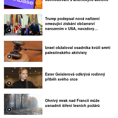
Trump podepsal nová nařízení
omezující získání občanství
narozením v USA, navzdory
rozhodnutí Nejvyššího soudu
Izrael obžaloval osadníka kvůli smrti
palestinského aktivisty
Ester Geislerová odkrývá rodinný
příběh svého otce
Ohnivý mrak nad Francií může
usnadnit šíření lesních požárů