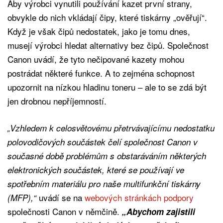
Aby výrobci vynutili používání kazet první strany,
obvykle do nich vkládají čipy, které tiskárny „ověřují“.
Když je však čipů nedostatek, jako je tomu dnes,
musejí výrobci hledat alternativy bez čipů. Společnost
Canon uvádí, že tyto nečipované kazety mohou
postrádat některé funkce. A to zejména schopnost
upozornit na nízkou hladinu toneru – ale to se zdá být
jen drobnou nepříjemností.
„Vzhledem k celosvětovému přetrvávajícímu nedostatku
polovodičových součástek čelí společnost Canon v
současné době problémům s obstaráváním některých
elektronických součástek, které se používají ve
spotřebním materiálu pro naše multifunkční tiskárny
uvádí se na
webových stránkách podpory
(MFP),“
společnosti Canon v němčině.
„Abychom zajistili