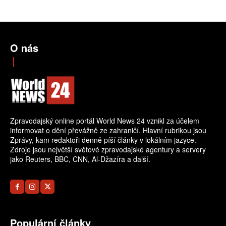
O nás
Zpravodajský online portál World News 24 vznikl za účelem
informovat o dění převážně ze zahraničí. Hlavní rubrikou jsou
Zprávy, kam redaktoři denně píší články v lokálním jazyce.
Zdroje jsou největší světové zpravodajské agentury a servery
jako Reuters, BBC, CNN, Al-Džazíra a další.
Populární články