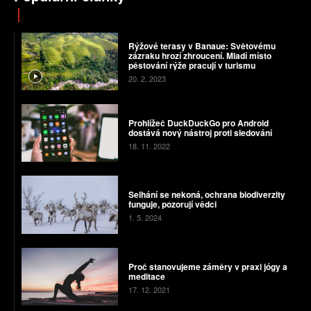
Rýžové terasy v Banaue: Světovému
zázraku hrozí zhroucení. Mladí místo
pěstování rýže pracují v turismu
20. 2. 2023
Prohlížeč DuckDuckGo pro Android
dostává nový nástroj proti sledování
18. 11. 2022
Selhání se nekoná, ochrana biodiverzity
funguje, pozorují vědci
1. 5. 2024
Proč stanovujeme záměry v praxi jógy a
meditace
17. 12. 2021