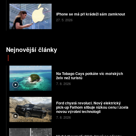
iPhone se má při krádeži sám zamknout
27. 5. 2026
Nejnovější články
Na Tobago Cays potkáte víc mořských
želv než turistů
7. 8. 2026
Ford chystá revoluci. Nový elektrický
pick-up Fathom slibuje nízkou cenu i zcela
novou výrobní technologii
7. 8. 2026