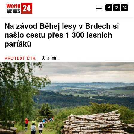
Na závod Běhej lesy v Brdech si
našlo cestu přes 1 300 lesních
parťáků
3
min.
PROTEXT ČTK