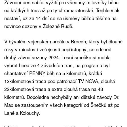
Závodní den nabídl vyžití pro všechny milovníky běhu
od krátkých tras až po ty ultramaratonské. Tenhle vlak
nestaví, už za 14 dní se na úsměvy běžců těšíme na
novince sezony v Železné Rudě.
V bývalém vojenském areálu v Brdech, který byl dlouhé
roky v minulosti veřejnosti nepřístupný, se odehrál
druhý závod sezony 2024. Lesní smečka si mohla
vybrat hned ze 4 závodních tras, na programu byl
charitativní PENNY běh na 5 kilometrů, krátká
12kilometrová trasa pod patronací TV NOVA, dlouhá
22kilometrová trasa a extra dlouhá trasa na 43
kilometrů. Dopoledne nechyběly ani dětské závody Dr.
Max se zastoupením všech kategorií od Šnečků až po
Laně a Kolouchy.