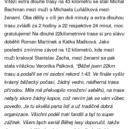
Vítězi extra dlouhé trasy na 43 kilometrů se stali Michal
Bachman mezi muži a Michaela Luňáčková mezi
ženami. Oba dělily v cíli jen dvě minuty a extra dlouhou
trasu zvládli za 2 hodiny a 22 respektive 24 minut, moc
gratulujeme! Na dlouhé 22kilometrové trase si pro slávu
doběhli Roman Martínek a Katka Mašková. Jako
poslední zmíníme závod na 12 kilometrů, kde mezi
muži kraloval Stanislav Zacha, mezi ženami se pak
stala vítězkou Veronika Palková.
“Běžel jsem 22km
trasu a podařil se mi osobní rekord 1:43. Ve finále vyšlo
krásný běžecký počasí, žádný vedro, nádherná trasa
přírodou. Mile mě překvapilo množství seběhů, na trase
nebyly skoro žádný kopce, což nevím jak se vám vůbec
povedlo. Je tu skvělá parta lidí a už tradičně dobrá
organizace. Všichni podél trati fandili a byl to super
zážitek. Všem bych seriál Běhej lesy doporučil, takže