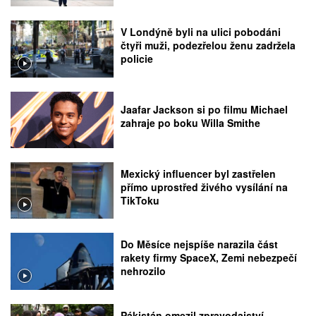
V Londýně byli na ulici pobodáni
čtyři muži, podezřelou ženu zadržela
policie
Jaafar Jackson si po filmu Michael
zahraje po boku Willa Smithe
Mexický influencer byl zastřelen
přímo uprostřed živého vysílání na
TikToku
Do Měsíce nejspíše narazila část
rakety firmy SpaceX, Zemi nebezpečí
nehrozilo
Pákistán omezil zpravodajství