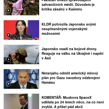
zahraničních médií. Důvodem je
kritika zásahů v Kašmíru
KLDR pohrozila Japonsku svými
neupřesněnými vojenskými
možnostmi
Japonsko vsadí na bojové drony.
Reaguje na válku na Ukrajině i napětí
v Asii
Netanjahu odmítl americký mírový
plán pro Gazu navzdory odzbrojení
Hamásu
KOMENTÁŘ: Muskova SpaceX
udělala po 24 letech něco, na co není
zvyklá. A přišel pád akcií