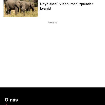
Úhyn slonů v Keni mohl způsobit
kyanid
Reklama
O nás