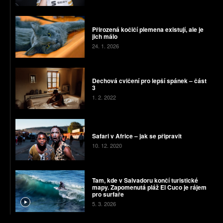
Přirozená kočičí plemena existují, ale je
jich málo
24. 1. 2026
Dechová cvičení pro lepší spánek – část
3
1. 2. 2022
Safari v Africe – jak se připravit
10. 12. 2020
Tam, kde v Salvadoru končí turistické
mapy. Zapomenutá pláž El Cuco je rájem
pro surfaře
5. 3. 2026