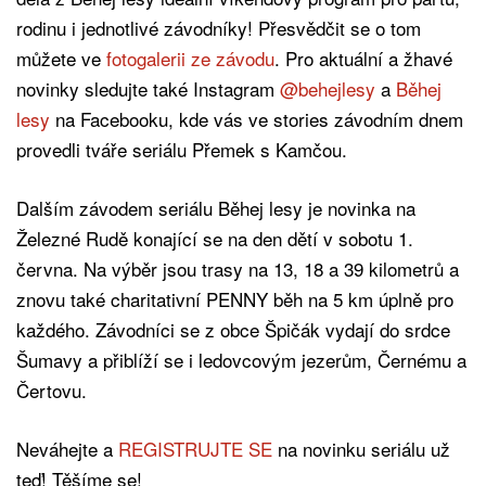
rodinu i jednotlivé závodníky! Přesvědčit se o tom
můžete ve
fotogalerii ze závodu
. Pro aktuální a žhavé
novinky sledujte také Instagram
@behejlesy
a
Běhej
lesy
na Facebooku, kde vás ve stories závodním dnem
provedli tváře seriálu Přemek s Kamčou.
Dalším závodem seriálu Běhej lesy je novinka na
Železné Rudě konající se na den dětí v sobotu 1.
června. Na výběr jsou trasy na 13, 18 a 39 kilometrů a
znovu také charitativní PENNY běh na 5 km úplně pro
každého. Závodníci se z obce Špičák vydají do srdce
Šumavy a přiblíží se i ledovcovým jezerům, Černému a
Čertovu.
Neváhejte a
REGISTRUJTE SE
na novinku seriálu už
teď! Těšíme se!