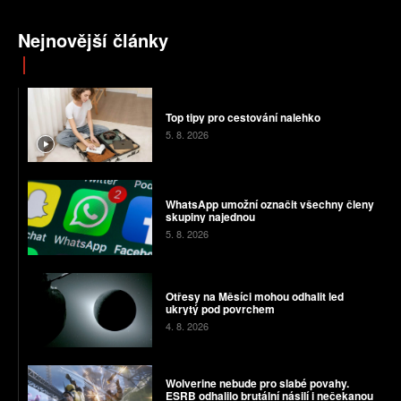
Nejnovější články
Top tipy pro cestování nalehko
5. 8. 2026
WhatsApp umožní označit všechny členy
skupiny najednou
5. 8. 2026
Otřesy na Měsíci mohou odhalit led
ukrytý pod povrchem
4. 8. 2026
Wolverine nebude pro slabé povahy.
ESRB odhalilo brutální násilí i nečekanou