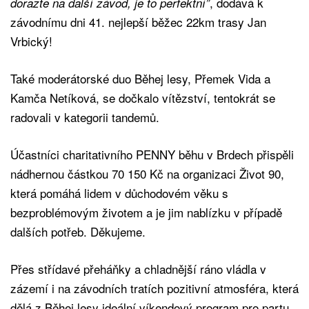
, dodává k
dorazte na další závod, je to perfektní”
závodnímu dni 41. nejlepší běžec 22km trasy Jan
Vrbický!
Také moderátorské duo Běhej lesy, Přemek Vida a
Kamča Netíková, se dočkalo vítězství, tentokrát se
radovali v kategorii tandemů.
Účastníci charitativního PENNY běhu v Brdech přispěli
nádhernou částkou 70 150 Kč na organizaci Život 90,
která pomáhá lidem v důchodovém věku s
bezproblémovým životem a je jim nablízku v případě
dalších potřeb. Děkujeme.
Přes střídavé přeháňky a chladnější ráno vládla v
zázemí i na závodních tratích pozitivní atmosféra, která
dělá z Běhej lesy ideální víkendový program pro partu,