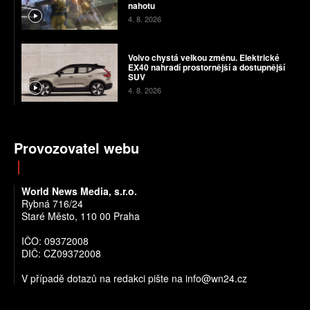
nahotu
4. 8. 2026
Volvo chystá velkou změnu. Elektrické
EX40 nahradí prostornější a dostupnější
SUV
4. 8. 2026
Provozovatel webu
World News Media, s.r.o.
Rybná 716/24
Staré Město, 110 00 Praha
IČO: 09372008
DIČ: CZ09372008
V případě dotazů na redakci pište na info@wn24.cz