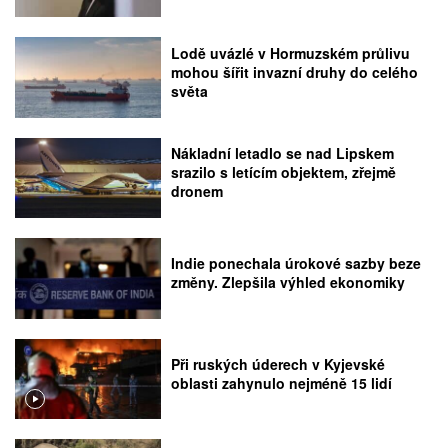
Lodě uvázlé v Hormuzském průlivu
mohou šířit invazní druhy do celého
světa
Nákladní letadlo se nad Lipskem
srazilo s letícím objektem, zřejmě
dronem
Indie ponechala úrokové sazby beze
změny. Zlepšila výhled ekonomiky
Při ruských úderech v Kyjevské
oblasti zahynulo nejméně 15 lidí