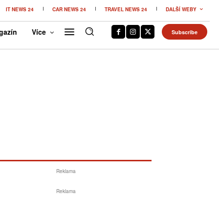
IT NEWS 24
CAR NEWS 24
TRAVEL NEWS 24
DALŠÍ WEBY
gazín
Více
Subscribe
Reklama
Reklama