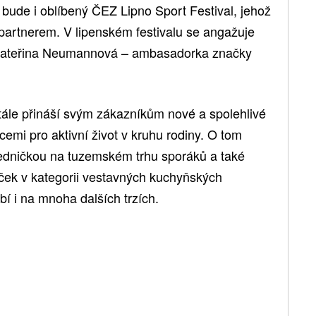
 bude i oblíbený ČEZ Lipno Sport Festival, jehož
rtnerem. V lipenském festivalu se angažuje
 Kateřina Neumannová – ambasadorka značky
ále přináší svým zákazníkům nové a spolehlivé
emi pro aktivní život v kruhu rodiny. O tom
 jedničkou na tuzemském trhu sporáků a také
ček v kategorii vestavných kuchyňských
í i na mnoha dalších trzích.