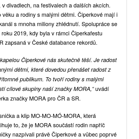
v divadlech, na festivalech a dalších akcích.
o věku a rodiny s malými dětmi. Čiperkové mají i
kanál s mnoha miliony zhlédnutí. Spolupráce se
roku 2019, kdy byla v rámci Čiperkafestu
ČR zapsaná v České databance rekordů.
kapelou Čiperkové nás skutečně těší. Je radost
anými dětmi, které dovedou přenášet radost z
ítomné publikum. To tvoří rodiny s malými
uvádí
ástí cílové skupiny naší značky MORA,“
erka značky MORA pro ČR a SR.
 písnička a klip MO-MO-MÓ-MORA, která
ihuje to, že je MORA součástí rodin napříč
sničky nazpívali právě Čiperkové a vůbec poprvé