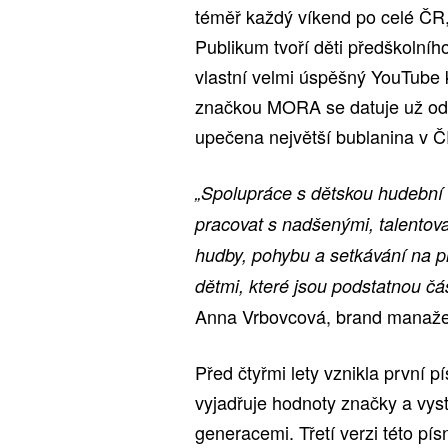
téměř každý víkend po celé ČR, 
Publikum tvoří děti předškolníh
vlastní velmi úspěšný YouTube 
značkou MORA se datuje už od 
upečena největší bublanina v 
„Spolupráce s dětskou hudební 
pracovat s nadšenými, talentov
hudby, pohybu a setkávání na př
dětmi, které jsou podstatnou č
Anna Vrbovcová, brand manaž
Před čtyřmi lety vznikla první
vyjadřuje hodnoty značky a vyst
generacemi. Třetí verzi této pí