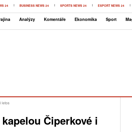
WS 24
BUSINESS NEWS 24
SPORTS NEWS 24
ESPORT NEWS 24
ajina
Analýzy
Komentáře
Ekonomika
Sport
Ma
 letos
kapelou Čiperkové i