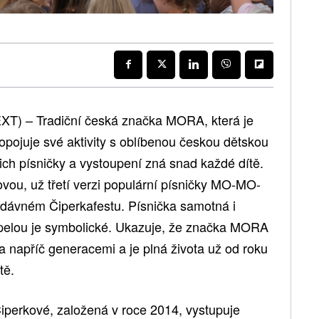
T) – Tradiční česká značka MORA, která je
ojuje své aktivity s oblíbenou českou dětskou
ich písničky a vystoupení zná snad každé dítě.
vou, už třetí verzi populární písničky MO-MO-
edávném Čiperkafestu. Písnička samotná i
apelou je symbolické. Ukazuje, že značka MORA
a napříč generacemi a je plná života už od roku
tě.
perkové, založená v roce 2014, vystupuje