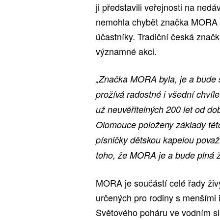
ji představili veřejnosti na n
nemohla chybět značka MORA 
účastníky. Tradiční česká znač
významné akci.
„Značka MORA byla, je a bude 
prožívá radostné i všední chvíl
už neuvěřitelných 200 let od d
Olomouce položeny základy této
písničky dětskou kapelou považ
toho, že MORA je a bude plná ž
MORA je součástí celé řady živý
určených pro rodiny s menšími i
Světového poháru ve vodním s