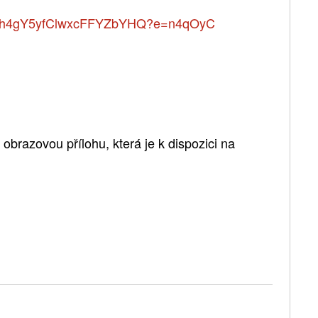
6kZhh4gY5yfClwxcFFYZbYHQ?e=n4qOyC
brazovou přílohu, která je k dispozici na