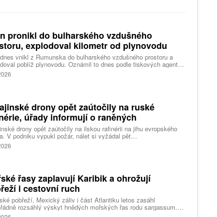
n pronikl do bulharského vzdušného
storu, explodoval kilometr od plynovodu
 dnes vnikl z Rumunska do bulharského vzdušného prostoru a
doval poblíž plynovodu. Oznámil to dnes podle tiskových agentur
rský premiér Rumen Radev. Dron podle něj nesl velké množství
 2026
nin, píše agentura DPA.
ajinské drony opět zaútočily na ruské
inérie, úřady informují o raněných
inské drony opět zaútočily na ilskou rafinérii na jihu evropského
. V podniku vypukl požár, nálet si vyžádal pět
ých, informoval krizový štáb Krasnodarského kraje. Další dva lidi
 2026
l dron v Zadonsku na Donu, oznámil gubernátor Lipecké oblasti
Artamonov. Ruské úřady informovaly o zničení stovek
inských dronů během uplynulé noci. Ukrajinské drony podle Kyjeva
ly rafinérie v Ilsku a v Syzrani.
ské řasy zaplavují Karibik a ohrožují
řeží i cestovní ruch
ské pobřeží, Mexický záliv i část Atlantiku letos zasáhl
řádně rozsáhlý výskyt hnědých mořských řas rodu sargassum.
ážích se hromadí miliony tun biomasy, která po vyplavení rychle
 2026