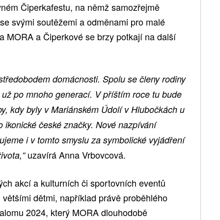
edávném Čiperkafestu, na němž samozřejmě
se svými soutěžemi a odměnami pro malé
ka MORA a Čiperkové se brzy potkají na další
středobodem domácnosti. Spolu se členy rodiny
e už po mnoho generací. V příštím roce tu bude
oby, kdy byly v Mariánském Údolí v Hlubočkách u
 ikonické české značky. Nové nazpívání
ujeme i v tomto smyslu za symbolické vyjádření
uzavírá Anna Vrbovcová.
ivota,“
ch akcí a kulturních či sportovních eventů
 většími dětmi, například právě proběhlého
lalomu 2024, který MORA dlouhodobě