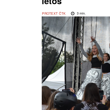
letos
3
min.
PROTEXT ČTK