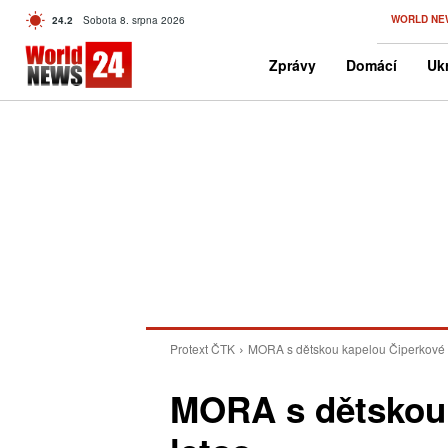
C
WORLD NE
24.2
Sobota 8. srpna 2026
Czech
Zprávy
Domácí
Ukr
Protext ČTK
MORA s dětskou kapelou Čiperkové i
MORA s dětskou 