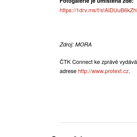
Fotogalerie je umístěná zde:
https://1drv.ms/f/s!AlDUuB
Zdroj: MORA
ČTK Connect ke zprávě vydává o
adrese
http://www.protext.cz
.