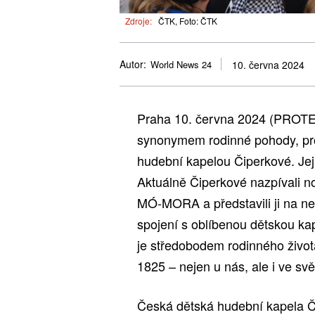
Zdroje:
ČTK, Foto: ČTK
Autor:
World News 24
10. června 2024
Praha 10. června 2024 (PROTEX
synonymem rodinné pohody, prop
hudební kapelou Čiperkové. Jej
Aktuálně Čiperkové nazpívali no
MÓ-MORA a představili ji na n
spojení s oblíbenou dětskou k
je středobodem rodinného život
1825 – nejen u nás, ale i ve svě
Česká dětská hudební kapela Či