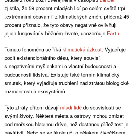
zjistila, že 59 procent mladých lidí po celém světě trpí
„extrémními obavami“ z klimatických změn, přičemž 45
procent přiznalo, že tyto obavy negativně ovlivňují
jejich fungování v běžném životě, upozorňuje
Earth
.
Tomuto fenoménu se říká
klimatická úzkost
. Vyjadřuje
pocit existencionálního děsu, který souvisí
s negativními myšlenkami o vlastní budoucnosti a
budoucnosti lidstva. Existuje také termín klimatický
smutek, který vyjadřuje truchlení nad ztrátou biologické
rozmanitosti a ekosystémů.
Tyto ztráty přitom dávají
mladí lidé
do souvislosti se
svými životy. Některá města a ostrovy mohou zmizet
pod mořskou hladinou dříve, než dostanou příležitost je
navštívit. Nebo se ve škole učí o nějakém živočišném