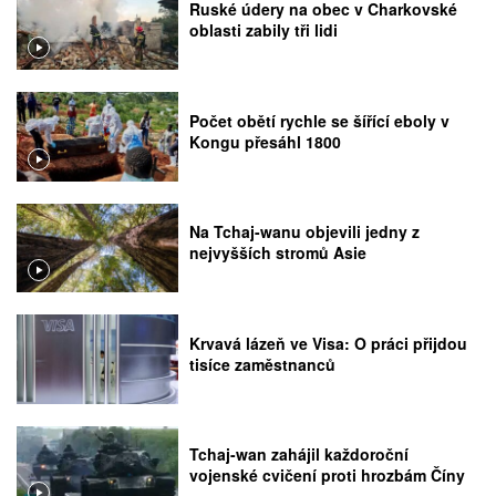
Ruské údery na obec v Charkovské
oblasti zabily tři lidi
Počet obětí rychle se šířící eboly v
Kongu přesáhl 1800
Na Tchaj-wanu objevili jedny z
nejvyšších stromů Asie
Krvavá lázeň ve Visa: O práci přijdou
tisíce zaměstnanců
Tchaj-wan zahájil každoroční
vojenské cvičení proti hrozbám Číny