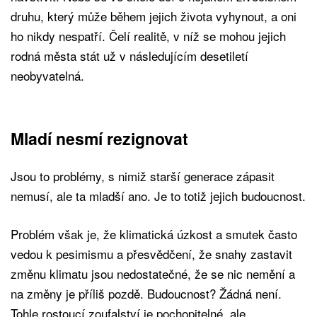
druhu, který může během jejich života vyhynout, a oni
ho nikdy nespatří. Čelí realitě, v níž se mohou jejich
rodná města stát už v následujícím desetiletí
neobyvatelná.
Mladí nesmí rezignovat
Jsou to problémy, s nimiž starší generace zápasit
nemusí, ale ta mladší ano. Je to totiž jejich budoucnost.
Problém však je, že klimatická úzkost a smutek často
vedou k pesimismu a přesvědčení, že snahy zastavit
změnu klimatu jsou nedostatečné, že se nic nemění a
na změny je příliš pozdě. Budoucnost? Žádná není.
Tohle rostoucí zoufalství je pochopitelné, ale