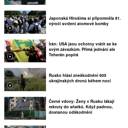
Japonská Hirošima si připomněla 81.
výročí svržení atomové bomby
Írán: USA jsou ochotny vrátit se ke
svým závazkům. Přímá jednání ale
Teherán popírá
Rusko hlásí zneškodnění 605
ukrajinských dronů během noci
Černé vdovy: Ženy v Rusku lákají
rekruty do sňatků. Když padnou,
dostanou odškodnění