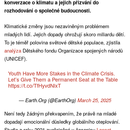
konverzace o klimatu a jejich přizvání do
rozhodování o společné budoucnosti.
Klimatické změny jsou nezaviněným problémem
mladých lidí. Jejich dopady ohrožují skoro miliardu dětí.
To je téměř polovina světové dětské populace, zjistila
analýza
Dětského fondu Organizace spojených národů
(UNICEF).
Youth Have More Stakes in the Climate Crisis.
Let’s Give Them a Permanent Seat at the Table
https://t.co/TfHyvdNlxT
— Earth.Org (@EarthOrg)
March 25, 2025
Není tedy žádným překvapením, že právě na mladé
dopadají emocionální důsledky globálního oteplování.
Studie z roku 2021 zveřejněná v časopisu
Lancet