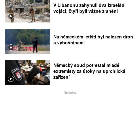
V Libanonu zahynuli dva izraelští
vojáci, čtyři byli vážně zraněni
Na německém letišti byl nalezen dron
s výbušninami
Německý soud potrestal mladé
extremisty za útoky na uprchlická
zařízení
Reklama