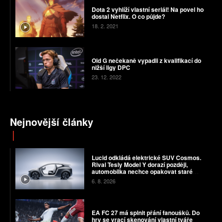
Dota 2 vyhlíží vlastní seriál! Na povel ho
dostal Netflix. O co půjde?
18. 2. 2021
Old G nečekaně vypadli z kvalifikací do
nižší ligy DPC
23. 12. 2022
Nejnovější články
Lucid odkládá elektrické SUV Cosmos.
Rival Tesly Model Y dorazí později,
automobilka nechce opakovat staré
chyby
6. 8. 2026
EA FC 27 má splnit přání fanoušků. Do
hry se vrací skenování vlastní tváře