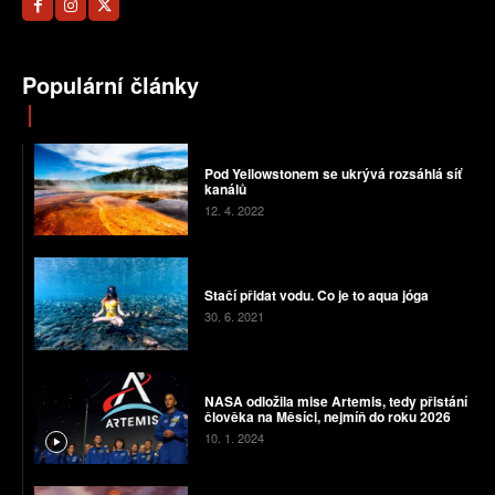
Populární články
Pod Yellowstonem se ukrývá rozsáhlá síť
kanálů
12. 4. 2022
Stačí přidat vodu. Co je to aqua jóga
30. 6. 2021
NASA odložila mise Artemis, tedy přistání
člověka na Měsíci, nejmíň do roku 2026
10. 1. 2024