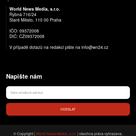
World News Media, s.r.o.
Rybná 716/24
Staré Město, 110 00 Praha
IČO: 09372008
DIČ: CZ09372008
V případě dotazů na redakci pište na info@wn24.cz
Napište nám
ODESLAT
© Copyright |
World News Media, s.r.o.
| všechna práva vyhrazena.