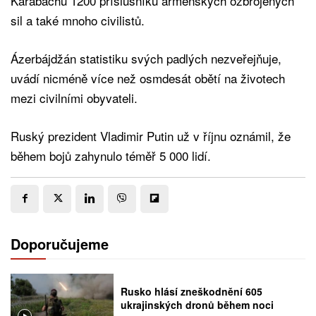
Karabachu 1200 příslušníků arménských ozbrojených
sil a také mnoho civilistů.
Ázerbájdžán statistiku svých padlých nezveřejňuje,
uvádí nicméně více než osmdesát obětí na životech
mezi civilními obyvateli.
Ruský prezident Vladimir Putin už v říjnu oznámil, že
během bojů zahynulo téměř 5 000 lidí.
Doporučujeme
Rusko hlásí zneškodnění 605
ukrajinských dronů během noci