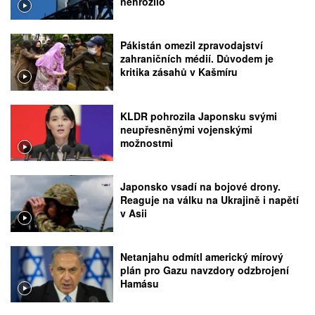
nehrozilo
Pákistán omezil zpravodajství
zahraničních médií. Důvodem je
kritika zásahů v Kašmíru
KLDR pohrozila Japonsku svými
neupřesněnými vojenskými
možnostmi
Japonsko vsadí na bojové drony.
Reaguje na válku na Ukrajině i napětí
v Asii
Netanjahu odmítl americký mírový
plán pro Gazu navzdory odzbrojení
Hamásu