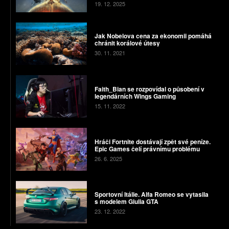
19. 12. 2025
Jak Nobelova cena za ekonomii pomáhá
chránit korálové útesy
30. 11. 2021
Faith_Bian se rozpovídal o působení v
legendárních Wings Gaming
15. 11. 2022
Hráči Fortnite dostávají zpět své peníze.
Epic Games čelí právnímu problému
26. 6. 2025
Sportovní Itálie. Alfa Romeo se vytasila
s modelem Giulia GTA
23. 12. 2022