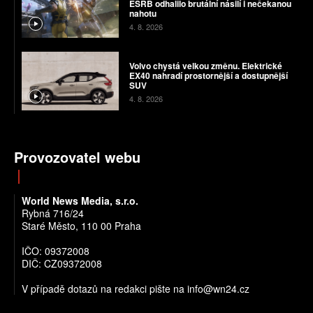
ESRB odhalilo brutální násilí i nečekanou
nahotu
4. 8. 2026
Volvo chystá velkou změnu. Elektrické
EX40 nahradí prostornější a dostupnější
SUV
4. 8. 2026
Provozovatel webu
World News Media, s.r.o.
Rybná 716/24
Staré Město, 110 00 Praha
IČO: 09372008
DIČ: CZ09372008
V případě dotazů na redakci pište na info@wn24.cz