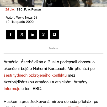
Zdroje:
BBC, Foto: Reuters
Autor:
World News 24
10. listopadu 2020
Reklama
Arménie, Ázerbájdžán a Rusko podepsali dohodu o
ukončení bojů o Náhorní Karabach. Mír přichází po
šesti týdnech ozbrojeného konfliktu
mezi
ázerbájdžánskou armádou a etnickými Armény.
Informuje
o tom BBC.
Ruskem zprostředkovaná mírová dohoda přichází po