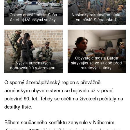
Oslavy dobytí města Šuša
Následky raketového útoku
ázerbájdžánskými vojáky.
ve městě Stěpanakert.
Obyvatelé města Barda
Výcvik arménských
skrývající se ve sklepě před
dobrovolníků v Jerevanu.
raketovými útoky.
O sporný ázerbájdžánský region s převážně
arménským obyvatelstvem se bojovalo už v první
polovině 90. let. Tehdy se oběti na životech počítaly na
desítky tisíc.
Během současného konfliktu zahynulo v Náhorním