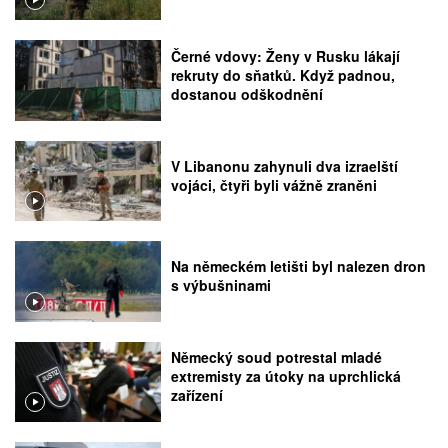
Černé vdovy: Ženy v Rusku lákají
rekruty do sňatků. Když padnou,
dostanou odškodnění
V Libanonu zahynuli dva izraelští
vojáci, čtyři byli vážně zraněni
Na německém letišti byl nalezen dron
s výbušninami
Německý soud potrestal mladé
extremisty za útoky na uprchlická
zařízení