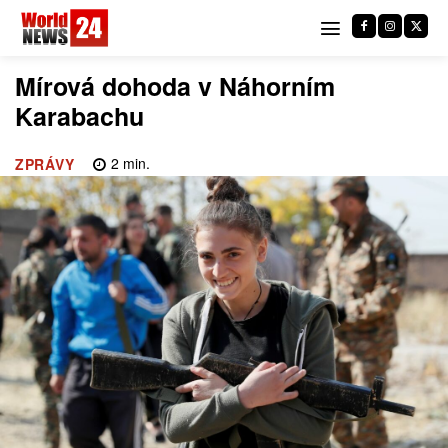
Mírová dohoda v Náhorním
Karabachu
2
min.
ZPRÁVY