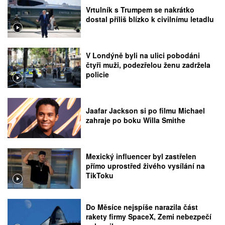
Vrtulník s Trumpem se nakrátko
dostal příliš blízko k civilnímu letadlu
V Londýně byli na ulici pobodáni
čtyři muži, podezřelou ženu zadržela
policie
Jaafar Jackson si po filmu Michael
zahraje po boku Willa Smithe
Mexický influencer byl zastřelen
přímo uprostřed živého vysílání na
TikToku
Do Měsíce nejspíše narazila část
rakety firmy SpaceX, Zemi nebezpečí