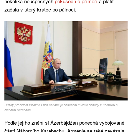
několika neúspěšných
pokusech o příměří
a platit
začala v úterý krátce po půlnoci.
Ruský prezident Vladimir Putin oznamuje dosažení mírové dohody v konfliktu o
Náhorní Karabach.
Podle jejího znění si Ázerbájdžán ponechá vybojované
části Náhorního Karabachu. Arménie se také zavázala