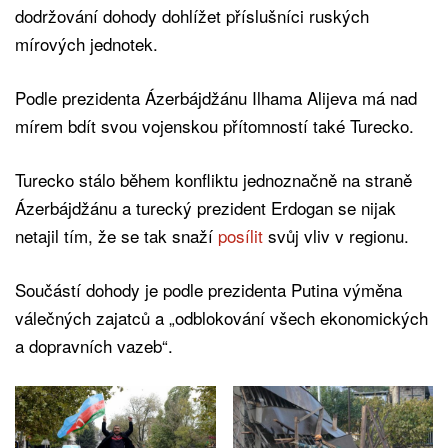
dodržování dohody dohlížet příslušníci ruských
mírových jednotek.
Podle prezidenta Ázerbájdžánu Ilhama Alijeva má nad
mírem bdít svou vojenskou přítomností také Turecko.
Turecko stálo během konfliktu jednoznačně na straně
Ázerbájdžánu a turecký prezident Erdogan se nijak
netajil tím, že se tak snaží
posílit
svůj vliv v regionu.
Součástí dohody je podle prezidenta Putina výměna
válečných zajatců a „odblokování všech ekonomických
a dopravních vazeb“.