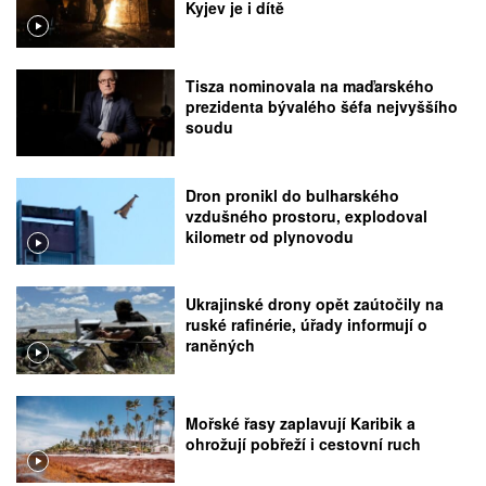
Kyjev je i dítě
Tisza nominovala na maďarského
prezidenta bývalého šéfa nejvyššího
soudu
Dron pronikl do bulharského
vzdušného prostoru, explodoval
kilometr od plynovodu
Ukrajinské drony opět zaútočily na
ruské rafinérie, úřady informují o
raněných
Mořské řasy zaplavují Karibik a
ohrožují pobřeží i cestovní ruch