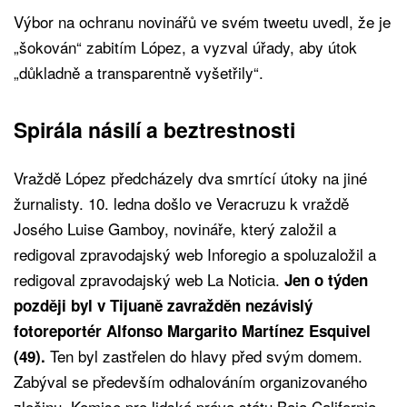
Výbor na ochranu novinářů ve svém tweetu uvedl, že je
„šokován“ zabitím López, a vyzval úřady, aby útok
„důkladně a transparentně vyšetřily“.
Spirála násilí a beztrestnosti
Vraždě López předcházely dva smrtící útoky na jiné
žurnalisty. 10. ledna došlo ve Veracruzu k vraždě
Josého Luise Gamboy, novináře, který založil a
redigoval zpravodajský web Inforegio a spoluzaložil a
redigoval zpravodajský web La Noticia.
Jen o týden
později byl v Tijuaně zavražděn nezávislý
fotoreportér Alfonso Margarito Martínez Esquivel
Ten byl zastřelen do hlavy před svým domem.
(49).
Zabýval se především odhalováním organizovaného
zločinu. Komise pro lidská práva státu Baja California