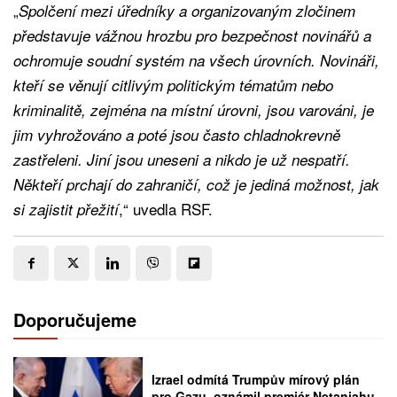
„
Spolčení mezi úředníky a organizovaným zločinem
představuje vážnou hrozbu pro bezpečnost novinářů a
ochromuje soudní systém na všech úrovních. Novináři,
kteří se věnují citlivým politickým tématům nebo
kriminalitě, zejména na místní úrovni, jsou varováni, je
jim vyhrožováno a poté jsou často chladnokrevně
zastřeleni. Jiní jsou uneseni a nikdo je už nespatří.
Někteří prchají do zahraničí, což je jediná možnost, jak
,“ uvedla RSF.
si zajistit přežití
Doporučujeme
Izrael odmítá Trumpův mírový plán
pro Gazu, oznámil premiér Netanjahu