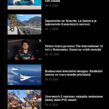
čím chlubit
29. 6. 2023
Zapomeňte na Tenerife. La Gomera je
tajemstvím Kanárských ostrovů
24. 7. 2026
Pětice hráčů po konci The International 10
trčí v Rumunsku. Domů se vrátit nemůže
20. 10. 2021
Budoucnost leteckého designu: Radikální
změny ve tvaru letadel přicházejí
28. 9. 2024
Overwatch 2 nakonec nejspíše nedostane
žádný další PVE obsah
24. 3. 2024