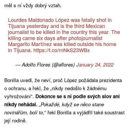
měl s ní vždy dobrý vztah.
Lourdes Maldonado López was fatally shot in
Tijuana yesterday and is the third Mexican
journalist to be killed in the country this year. The
killing came six days after photojournalist
Margarito Martínez was killed outside his home
in Tijuana.
https://t.co/rnNkS23WBx
— Adolfo Flores (@aflores)
January 24, 2022
Bonilla uvedl, že neví, proč López požádala prezidenta
o ochranu, a řekl, že „nikdy nedošlo k žádnému
vyhrožování“.
Dokonce se s ní podle svých slov ani
„
nikdy nehádal.
Pokaždé, když se něco stane
,“ řekl Bonilla a vyjádřil také soustrast
novinářům, bolí to
její rodině.