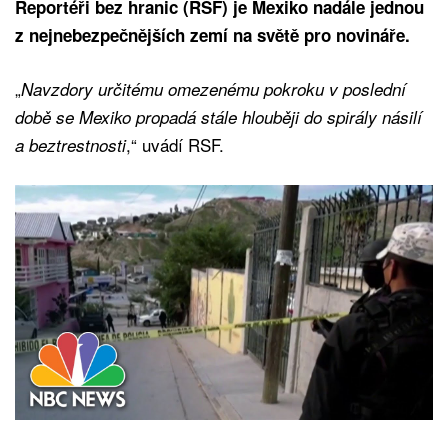
Reportéři bez hranic (RSF) je Mexiko nadále jednou
z nejnebezpečnějších zemí na světě pro novináře.
„
Navzdory určitému omezenému pokroku v poslední
době se Mexiko propadá stále hlouběji do spirály násilí
,“ uvádí RSF.
a beztrestnosti