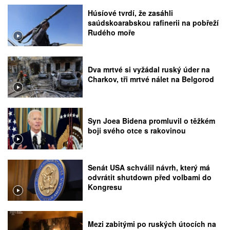
Húsíové tvrdí, že zasáhli
saúdskoarabskou rafinerii na pobřeží
Rudého moře
Dva mrtvé si vyžádal ruský úder na
Charkov, tři mrtvé nálet na Belgorod
Syn Joea Bidena promluvil o těžkém
boji svého otce s rakovinou
Senát USA schválil návrh, který má
odvrátit shutdown před volbami do
Kongresu
Mezi zabitými po ruských útocích na