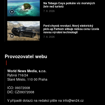
Na Tobago Cays potkáte víc mořských
želv než turistů
7. 8. 2026
Ford chystá revoluci. Nový elektrický
pick-up Fathom slibuje nízkou cenu i zcela
novou výrobní technologii
7. 8. 2026
Provozovatel webu
World News Media, s.r.o.
Rybná 716/24
Staré Město, 110 00 Praha
IČO: 09372008
DIČ: CZ09372008
V případě dotazů na redakci pište na info@wn24.cz