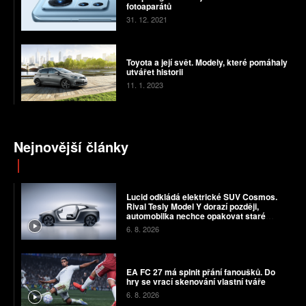
fotoaparátů
31. 12. 2021
Toyota a její svět. Modely, které pomáhaly
utvářet historii
11. 1. 2023
Nejnovější články
Lucid odkládá elektrické SUV Cosmos.
Rival Tesly Model Y dorazí později,
automobilka nechce opakovat staré
chyby
6. 8. 2026
EA FC 27 má splnit přání fanoušků. Do
hry se vrací skenování vlastní tváře
6. 8. 2026