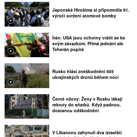
Japonská Hirošima si připomněla 81.
výročí svržení atomové bomby
Írán: USA jsou ochotny vrátit se ke
svým závazkům. Přímá jednání ale
Teherán popírá
Rusko hlásí zneškodnění 605
ukrajinských dronů během noci
Černé vdovy: Ženy v Rusku lákají
rekruty do sňatků. Když padnou,
dostanou odškodnění
V Libanonu zahynuli dva izraelští