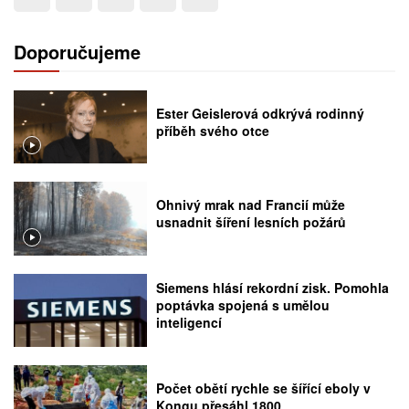
Doporučujeme
Ester Geislerová odkrývá rodinný
příběh svého otce
Ohnivý mrak nad Francií může
usnadnit šíření lesních požárů
Siemens hlásí rekordní zisk. Pomohla
poptávka spojená s umělou
inteligencí
Počet obětí rychle se šířící eboly v
Kongu přesáhl 1800