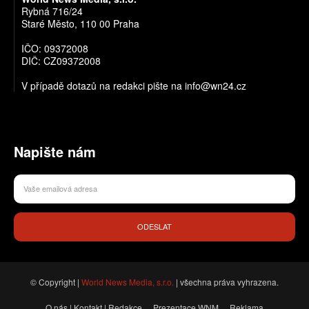
Rybná 716/24
Staré Město, 110 00 Praha
IČO: 09372008
DIČ: CZ09372008
V případě dotazů na redakci pište na info@wn24.cz
Napište nám
ODESLAT
© Copyright |
World News Media, s.r.o.
| všechna práva vyhrazena.
O nás | Kontakt | Redakce
Prezentace WNM
Reklama