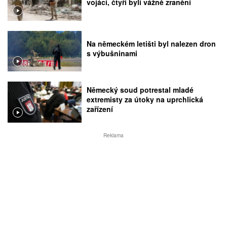
vojáci, čtyři byli vážně zraněni
Na německém letišti byl nalezen dron
s výbušninami
Německý soud potrestal mladé
extremisty za útoky na uprchlická
zařízení
Reklama