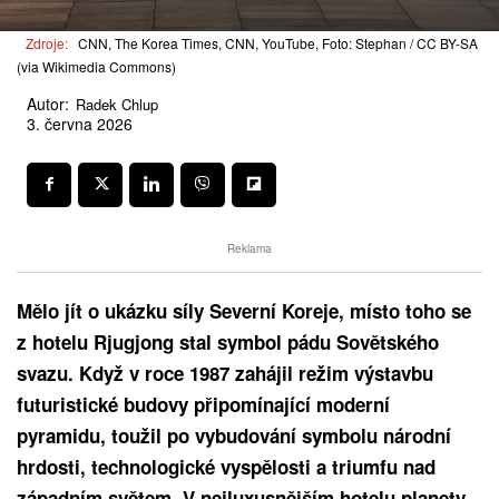
Zdroje:
CNN, The Korea Times, CNN, YouTube, Foto: Stephan / CC BY-SA
(via Wikimedia Commons)
Autor:
Radek Chlup
3. června 2026
Reklama
Mělo jít o ukázku síly Severní Koreje, místo toho se
z hotelu Rjugjong stal symbol pádu Sovětského
svazu. Když v roce 1987 zahájil režim výstavbu
futuristické budovy připomínající moderní
pyramidu, toužil po vybudování symbolu národní
hrdosti, technologické vyspělosti a triumfu nad
západním světem. V nejluxusnějším hotelu planety