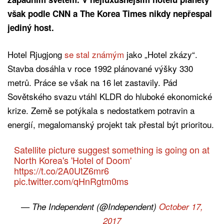
však podle CNN a The Korea Times nikdy nepřespal
jediný host.
Hotel Rjugjong
se stal známým
jako „Hotel zkázy“.
Stavba dosáhla v roce 1992 plánované výšky 330
metrů. Práce se však na 16 let zastavily. Pád
Sovětského svazu vtáhl KLDR do hluboké ekonomické
krize. Země se potýkala s nedostatkem potravin a
energií, megalomanský projekt tak přestal být prioritou.
Satellite picture suggest something is going on at
North Korea's 'Hotel of Doom'
https://t.co/2A0UtZ6mr6
pic.twitter.com/qHnRgtm0ms
— The Independent (@Independent)
October 17,
2017