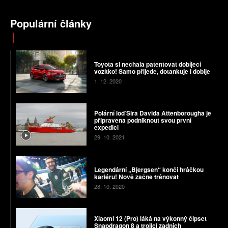
Populární články
Toyota si nechala patentovat dobíjecí
vozítko! Samo přijede, dotankuje i dobije
1. 12. 2020
Polární loď Sira Davida Attenborougha je
připravena podniknout svou první
expedici
29. 10. 2021
Legendární „Bjergsen“ končí hráčkou
kariéru! Nově začne trénovat
28. 10. 2020
Xiaomi 12 (Pro) láká na výkonný čipset
Snapdragon 8 a trojici zadních