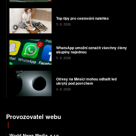
Top tipy pro cestování nalehko
5. 8. 2026
WhatsApp umožní označit všechny členy
skupiny najednou
5. 8. 2026
Otřesy na Měsíci mohou odhalit led
ukrytý pod povrchem
4. 8. 2026
Provozovatel webu
World News Media, s.r.o.