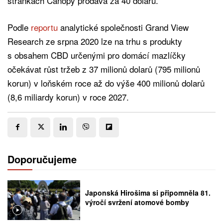
stránkách Canopy prodává za 40 dolarů.
Podle
reportu
analytické společnosti Grand View
Research ze srpna 2020 lze na trhu s produkty
s obsahem CBD určenými pro domácí mazlíčky
očekávat růst tržeb z 37 milionů dolarů (795 milionů
korun) v loňském roce až do výše 400 milionů dolarů
(8,6 miliardy korun) v roce 2027.
Doporučujeme
Japonská Hirošima si připomněla 81.
výročí svržení atomové bomby