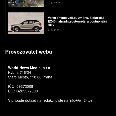
4. 8. 2026
Volvo chystá velkou změnu. Elektrické
EX40 nahradí prostornější a dostupnější
SUV
4. 8. 2026
Provozovatel webu
World News Media, s.r.o.
Rybná 716/24
Staré Město, 110 00 Praha
IČO: 09372008
DIČ: CZ09372008
V případě dotazů na redakci pište na info@wn24.cz