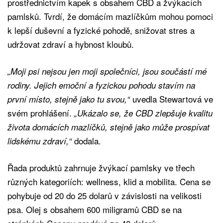
prostřednictvím kapek s obsahem CBD a žvýkacích
pamlsků. Tvrdí, že domácím mazlíčkům mohou pomoci
k lepší duševní a fyzické pohodě, snižovat stres a
udržovat zdraví a hybnost kloubů.
„Moji psi nejsou jen moji společníci, jsou součástí mé
rodiny. Jejich emoční a fyzickou pohodu stavím na
uvedla Stewartová ve
první místo, stejně jako tu svou,“
svém prohlášení.
„Ukázalo se, že CBD zlepšuje kvalitu
života domácích mazlíčků, stejně jako může prospívat
dodala.
lidskému zdraví,“
Řada produktů zahrnuje žvýkací pamlsky ve třech
různých kategoriích: wellness, klid a mobilita. Cena se
pohybuje od 20 do 25 dolarů v závislosti na velikosti
psa. Olej s obsahem 600 miligramů CBD se na