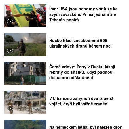
Írán: USA jsou ochotny vrátit se ke
svým závazkům. Přímá jednání ale
Teherán popírá
Rusko hlásí zneškodnění 605
ukrajinských dronů během noci
Černé vdovy: Ženy v Rusku lákají
rekruty do sňatků. Když padnou,
dostanou odškodnění
V Libanonu zahynuli dva izraelští
vojáci, čtyři byli vážně zraněni
Na německém letišti byl nalezen dron