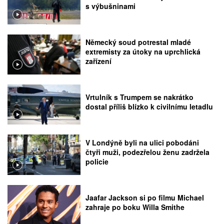
s výbušninami
Německý soud potrestal mladé
extremisty za útoky na uprchlická
zařízení
Vrtulník s Trumpem se nakrátko
dostal příliš blízko k civilnímu letadlu
V Londýně byli na ulici pobodáni
čtyři muži, podezřelou ženu zadržela
policie
Jaafar Jackson si po filmu Michael
zahraje po boku Willa Smithe