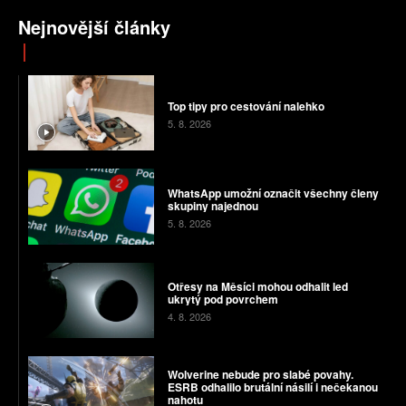
Nejnovější články
Top tipy pro cestování nalehko
5. 8. 2026
WhatsApp umožní označit všechny členy
skupiny najednou
5. 8. 2026
Otřesy na Měsíci mohou odhalit led
ukrytý pod povrchem
4. 8. 2026
Wolverine nebude pro slabé povahy.
ESRB odhalilo brutální násilí i nečekanou
nahotu