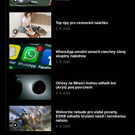
Top tipy pro cestování nalehko
5. 8. 2026
WhatsApp umožní označit všechny členy
skupiny najednou
5. 8. 2026
Otřesy na Měsíci mohou odhalit led
ukrytý pod povrchem
4. 8. 2026
Wolverine nebude pro slabé povahy.
ESRB odhalilo brutální násilí i nečekanou
nahotu
4. 8. 2026