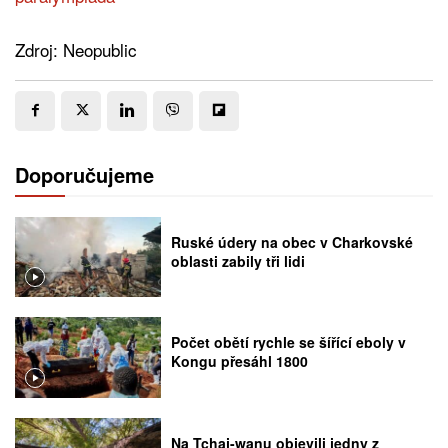
Zdroj: Neopublic
Doporučujeme
Ruské údery na obec v Charkovské
oblasti zabily tři lidi
Počet obětí rychle se šířící eboly v
Kongu přesáhl 1800
Na Tchaj-wanu objevili jedny z