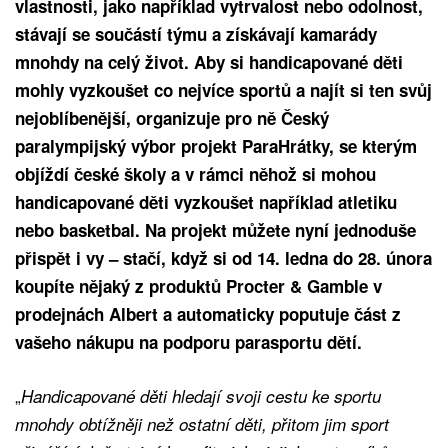
vlastnosti, jako například vytrvalost nebo odolnost,
stávají se součástí týmu a získávají kamarády
mnohdy na celý život. Aby si handicapované děti
mohly vyzkoušet co nejvíce sportů a najít si ten svůj
nejoblíbenější, organizuje pro ně Český
paralympijský výbor projekt ParaHrátky, se kterým
objíždí české školy a v rámci něhož si mohou
handicapované děti vyzkoušet například atletiku
nebo basketbal. Na projekt můžete nyní jednoduše
přispět i vy – stačí, když si od 14. ledna do 28. února
koupíte nějaký z produktů Procter & Gamble v
prodejnách Albert a automaticky poputuje část z
vašeho nákupu na podporu parasportu dětí.
„
Handicapované děti hledají svoji cestu ke sportu
mnohdy obtížněji než ostatní děti, přitom jim sport