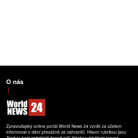
O nás
Zpravodajský online portál World News 24 vznikl za účelem
informovat o dění převážně ze zahraničí. Hlavní rubrikou jsou
Zprávy, kam redaktoři denně píší články v lokálním jazyce.