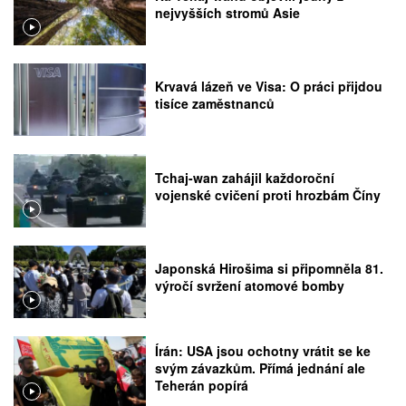
nejvyšších stromů Asie
Krvavá lázeň ve Visa: O práci přijdou
tisíce zaměstnanců
Tchaj-wan zahájil každoroční
vojenské cvičení proti hrozbám Číny
Japonská Hirošima si připomněla 81.
výročí svržení atomové bomby
Írán: USA jsou ochotny vrátit se ke
svým závazkům. Přímá jednání ale
Teherán popírá