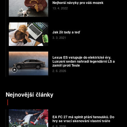
Nejhorší návyky pro váš mozek
13. 4. 2022
Jak žít tady a teď
3. 3. 2021
Lexus ES vstupuje do elektrické éry.
Luxusní sedan nahradí legendární LS a
zamíří proti Tesle
2. 6. 2026
Nejnovější články
EA FC 27 má splnit přání fanoušků. Do
hry se vrací skenování vlastní tváře
6. 8. 2026