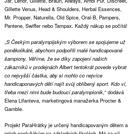
Jar, Lenor, Gillette, Braun, Always, Ambi Pur, Discreet,
Gillette Venus, Head & Shoulders, Herbal Essences,
Mr. Propper, Naturella, Old Spice, Oral-B, Pampers,
Pantene, Swiffer nebo Tampax. Každý nákup se počítá!
„
S Českým paralympijským výborem se spojujeme už
poněkolikáté, abychom podpořili malé handicapované
šampiony. Věříme, že se díky zapojení našich
zákazníků v prodejnách Albert tentokrát povede vybrat
co nejvyšší částka, aby si mohlo co nejvíce
handicaponavých dětí najít svůj oblíbený sport. Kdo ví,
,“ dodává
třeba mezi nimi bude budoucí paralympionik
Elena Lifanteva, marketingová manažerka Procter &
Gamble.
Projekt ParaHrátky je určený handicapovaným dětem a
jejich spolužákům na základních školách. Má za cíl