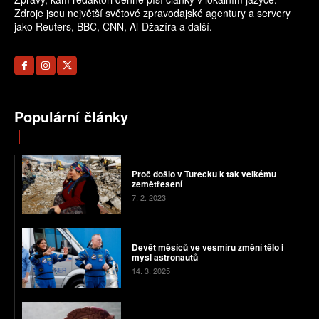
Zdroje jsou největší světové zpravodajské agentury a servery
jako Reuters, BBC, CNN, Al-Džazíra a další.
Populární články
Proč došlo v Turecku k tak velkému
zemětřesení
7. 2. 2023
Devět měsíců ve vesmíru změní tělo i
mysl astronautů
14. 3. 2025