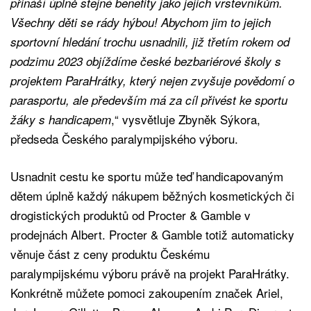
přináší úplně stejné benefity jako jejich vrstevníkům.
Všechny děti se rády hýbou! Abychom jim to jejich
sportovní hledání trochu usnadnili, již třetím rokem od
podzimu 2023 objíždíme české bezbariérové školy s
projektem ParaHrátky, který nejen zvyšuje povědomí o
parasportu, ale především má za cíl přivést ke sportu
,“ vysvětluje Zbyněk Sýkora,
žáky s handicapem
předseda Českého paralympijského výboru.
Usnadnit cestu ke sportu může teď handicapovaným
dětem úplně každý nákupem běžných kosmetických či
drogistických produktů od Procter & Gamble v
prodejnách Albert. Procter & Gamble totiž automaticky
věnuje část z ceny produktu Českému
paralympijskému výboru právě na projekt ParaHrátky.
Konkrétně můžete pomoci zakoupením značek Ariel,