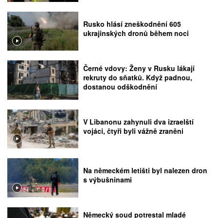
Rusko hlásí zneškodnění 605
ukrajinských dronů během noci
Černé vdovy: Ženy v Rusku lákají
rekruty do sňatků. Když padnou,
dostanou odškodnění
V Libanonu zahynuli dva izraelští
vojáci, čtyři byli vážně zraněni
Na německém letišti byl nalezen dron
s výbušninami
Německý soud potrestal mladé