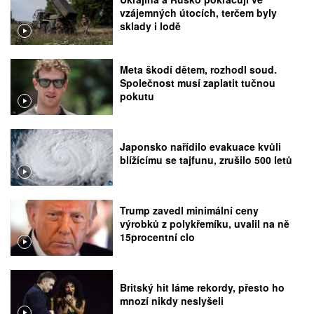
vzájemných útocích, terčem byly
sklady i lodě
Meta škodí dětem, rozhodl soud.
Společnost musí zaplatit tučnou
pokutu
Japonsko nařídilo evakuace kvůli
blížícímu se tajfunu, zrušilo 500 letů
Trump zavedl minimální ceny
výrobků z polykřemíku, uvalil na ně
15procentní clo
Britský hit láme rekordy, přesto ho
mnozí nikdy neslyšeli