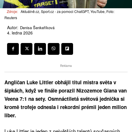
Zdroje:
Aktuálně.cz, Sport.cz - za pomoci ChatGPT, YouTube, Foto:
Reuters
Autor:
Denisa Šenkeříková
4. ledna 2026
Reklama
Angličan Luke Littler obhájil titul mistra světa v
šipkách, když ve finále porazil Nizozemce Giana van
Veena 7:1 na sety. Osmnáctiletá světová jednička si
kromě trofeje odnesla i rekordní prémii jeden milion
liber.
Luke Littler je jeden z největších talentů současných