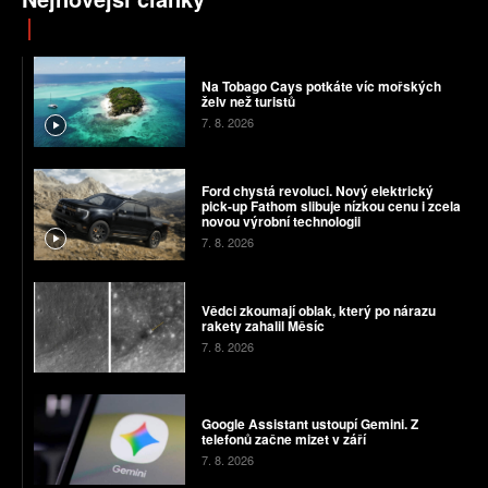
Na Tobago Cays potkáte víc mořských
želv než turistů
7. 8. 2026
Ford chystá revoluci. Nový elektrický
pick-up Fathom slibuje nízkou cenu i zcela
novou výrobní technologii
7. 8. 2026
Vědci zkoumají oblak, který po nárazu
rakety zahalil Měsíc
7. 8. 2026
Google Assistant ustoupí Gemini. Z
telefonů začne mizet v září
7. 8. 2026