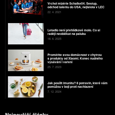
Vrchol mizérie Schalke04. Sestup,
odchod talentu do USA, nejistota v LEC
22. 4. 2021
Letadlo není přehlídkové molo. Co si
raději neoblékat na palubu
18. 6. 2025
Proměňte svou domácnost v chytrou
s produkty od Xiaomi. Konec nudného
vysávání i vaření
25. 7. 2023
Jak posílit imunitu? 8 potravin, které vám
pomůžou v boji proti nachlazení
7. 12. 2024
Nejnovější články