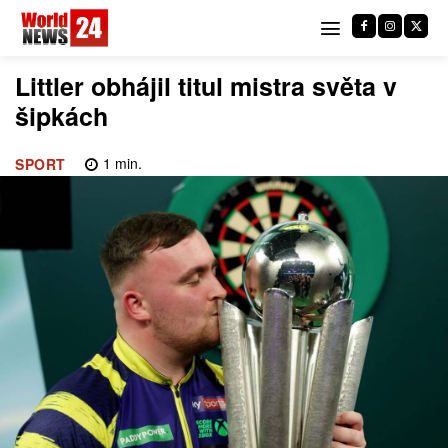
Littler obhájil titul mistra světa v
šipkách
1
min.
SPORT