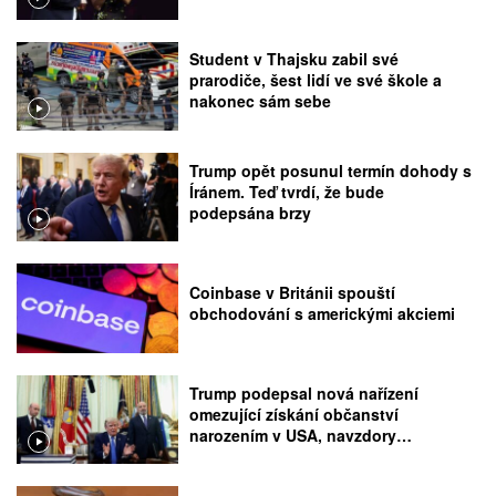
Student v Thajsku zabil své
prarodiče, šest lidí ve své škole a
nakonec sám sebe
Trump opět posunul termín dohody s
Íránem. Teď tvrdí, že bude
podepsána brzy
Coinbase v Británii spouští
obchodování s americkými akciemi
Trump podepsal nová nařízení
omezující získání občanství
narozením v USA, navzdory
rozhodnutí Nejvyššího soudu