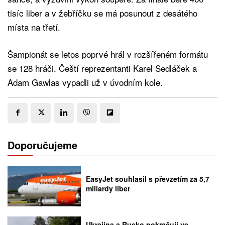
tisíc liber a v žebříčku se má posunout z desátého
místa na třetí.
Šampionát se letos poprvé hrál v rozšířeném formátu
se 128 hráči. Čeští reprezentanti Karel Sedláček a
Adam Gawlas vypadli už v úvodním kole.
Doporučujeme
EasyJet souhlasil s převzetím za 5,7
miliardy liber
Ukrajina a Rusko pokračují ve