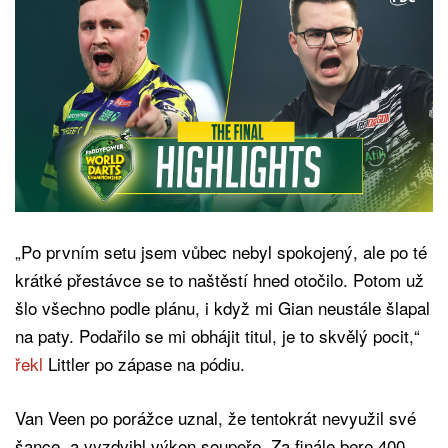
„Po prvním setu jsem vůbec nebyl spokojený, ale po té
krátké přestávce se to naštěstí hned otočilo. Potom už
šlo všechno podle plánu, i když mi Gian neustále šlapal
na paty. Podařilo se mi obhájit titul, je to skvělý pocit,“
řekl
Littler po zápase na pódiu.
Van Veen po porážce uznal, že tentokrát nevyužil své
šance, a vyzdvihl výkon soupeře. Za finále bere 400