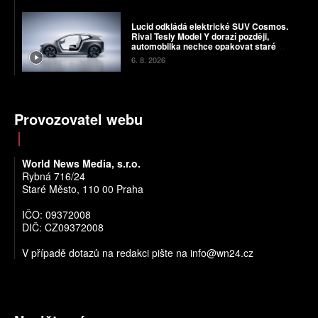
Lucid odkládá elektrické SUV Cosmos.
Rival Tesly Model Y dorazí později,
automobilka nechce opakovat staré
chyby
6. 8. 2026
Provozovatel webu
World News Media, s.r.o.
Rybná 716/24
Staré Město, 110 00 Praha
IČO: 09372008
DIČ: CZ09372008
V případě dotazů na redakci pište na info@wn24.cz