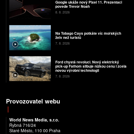
Google ukáže nový Pixel 11. Prezentaci
povede Trevor Noah
8. 8. 2026
Na Tobago Cays potkáte víc mořských
želv než turistů
7. 8. 2026
Ford chystá revoluci. Nový elektrický
pick-up Fathom slibuje nízkou cenu i zcela
novou výrobní technologii
7. 8. 2026
Provozovatel webu
World News Media, s.r.o.
Rybná 716/24
Staré Město, 110 00 Praha