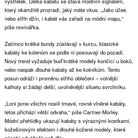
výstřelek. Délka kabátu se stává módním signálem,
který okamžitě prozradí, jaký máte vkus. „Jako účes
nebo střih džín, i kabát vás zařadí na módní mapu,“
píše novinářka.
Zatímco krátké bundy zůstávají v kurzu, klasické
kabáty ke kolenům se podle ní posouvají do pozadí.
Nový trend vyžaduje buď krátké modely končící u boků,
nebo naopak dlouhé kabáty až ke kotníkům. Tento
posun odráží i proměnu střihů oblečení – volnější
kalhoty si žádají delší, uvolněnější siluetu svrchníku.
„Loni jsme všichni nosili tmavé, rovné vlněné kabáty,
letos přichází větší odvaha,“ píše Cartner-Morley.
Módní přehlídky ukazují kabáty s výraznými kostkami,
kožešinovým efektem i dlouhé kožené modely, které
působí odvážněji než dřív.