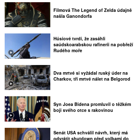
Filmová The Legend of Zelda údajně
našla Ganondorfa
Húsíové tvrdí, že zasáhli
saúdskoarabskou rafinerii na pobřeží
Rudého moře
Dva mrtvé si vyžádal ruský úder na
Charkov, tři mrtvé nálet na Belgorod
Syn Joea Bidena promluvil o těžkém
boji svého otce s rakovinou
Senát USA schválil návrh, který má
odvrátit shutdown před volbami do