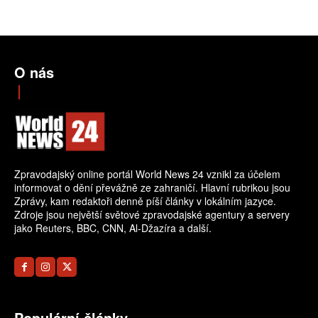
O nás
Zpravodajský online portál World News 24 vznikl za účelem
informovat o dění převážně ze zahraničí. Hlavní rubrikou jsou
Zprávy, kam redaktoři denně píší články v lokálním jazyce.
Zdroje jsou největší světové zpravodajské agentury a servery
jako Reuters, BBC, CNN, Al-Džazíra a další.
Populární články