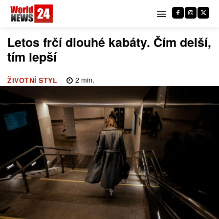
Letos frčí dlouhé kabáty. Čím delší,
tím lepší
2
min.
ŽIVOTNÍ STYL