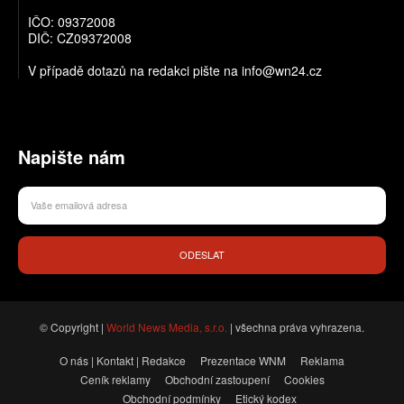
IČO: 09372008
DIČ: CZ09372008
V případě dotazů na redakci pište na info@wn24.cz
Napište nám
ODESLAT
© Copyright |
World News Media, s.r.o.
| všechna práva vyhrazena.
O nás | Kontakt | Redakce
Prezentace WNM
Reklama
Ceník reklamy
Obchodní zastoupení
Cookies
Obchodní podmínky
Etický kodex