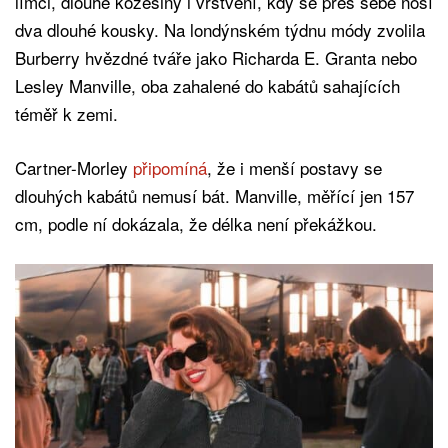
límci, dlouhé kožešiny i vrstvení, kdy se přes sebe nosí
dva dlouhé kousky. Na londýnském týdnu módy zvolila
Burberry hvězdné tváře jako Richarda E. Granta nebo
Lesley Manville, oba zahalené do kabátů sahajících
téměř k zemi.
Cartner-Morley
připomíná
, že i menší postavy se
dlouhých kabátů nemusí bát. Manville, měřící jen 157
cm, podle ní dokázala, že délka není překážkou.