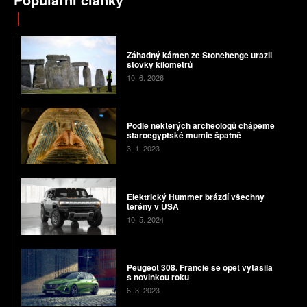
Záhadný kámen ze Stonehenge urazil
stovky kilometrů
10. 6. 2026
Podle některých archeologů chápeme
staroegyptské mumie špatně
3. 1. 2023
Elektrický Hummer brázdí všechny
terény v USA
10. 5. 2024
Peugeot 308. Francie se opět vytasila
s novinkou roku
6. 3. 2023