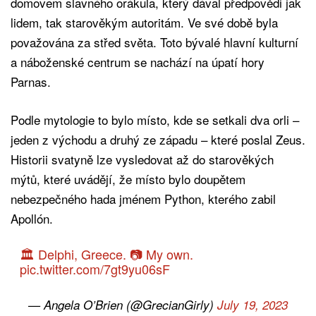
domovem slavného orákula, který dával předpovědi jak
lidem, tak starověkým autoritám. Ve své době byla
považována za střed světa. Toto bývalé hlavní kulturní
a náboženské centrum se nachází na úpatí hory
Parnas.
Podle mytologie to bylo místo, kde se setkali dva orli –
jeden z východu a druhý ze západu – které poslal Zeus.
Historii svatyně lze vysledovat až do starověkých
mýtů, které uvádějí, že místo bylo doupětem
nebezpečného hada jménem Python, kterého zabil
Apollón.
🏛 Delphi, Greece. 📷 My own.
pic.twitter.com/7gt9yu06sF
— Angela O’Brien (@GrecianGirly)
July 19, 2023