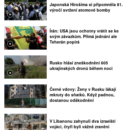
Japonská Hirošima si připomněla 81.
výročí svržení atomové bomby
Írán: USA jsou ochotny vrátit se ke
svým závazkům. Přímá jednání ale
Teherán popírá
Rusko hlásí zneškodnění 605
ukrajinských dronů během noci
Černé vdovy: Ženy v Rusku lákají
rekruty do sňatků. Když padnou,
dostanou odškodnění
V Libanonu zahynuli dva izraelští
vojáci, čtyři byli vážně zraněni