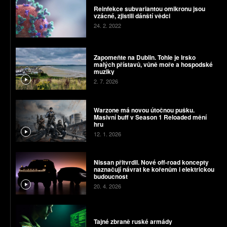
Reinfekce subvariantou omikronu jsou
vzácné, zjistili dánští vědci
24. 2. 2022
Zapomeňte na Dublin. Tohle je Irsko
malých přístavů, vůně moře a hospodské
muziky
2. 7. 2026
Warzone má novou útočnou pušku.
Masivní buff v Season 1 Reloaded mění
hru
12. 1. 2026
Nissan přitvrdil. Nové off-road koncepty
naznačují návrat ke kořenům i elektrickou
budoucnost
20. 4. 2026
Tajné zbraně ruské armády