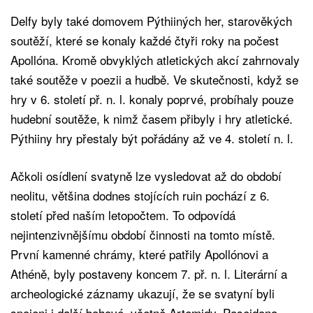
Delfy byly také domovem Pýthiiných her, starověkých
soutěží, které se konaly každé čtyři roky na počest
Apollóna. Kromě obvyklých atletických akcí zahrnovaly
také soutěže v poezii a hudbě. Ve skutečnosti, když se
hry v 6. století př. n. l. konaly poprvé, probíhaly pouze
hudební soutěže, k nimž časem přibyly i hry atletické.
Pýthiiny hry přestaly být pořádány až ve 4. století n. l.
Ačkoli osídlení svatyně lze vysledovat až do období
neolitu, většina dodnes stojících ruin pochází z 6.
století před naším letopočtem. To odpovídá
nejintenzivnějšímu období činnosti na tomto místě.
První kamenné chrámy, které patřily Apollónovi a
Athéně, byly postaveny koncem 7. př. n. l. Literární a
archeologické záznamy ukazují, že se svatyní byli
spojeni i další bohové, včetně Artemidy, Poseidona,