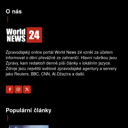
O nás
Zpravodajský online portál World News 24 vznikl za účelem
informovat o dění převážně ze zahraničí. Hlavní rubrikou jsou
Zprávy, kam redaktoři denně píší články v lokálním jazyce.
Zdroje jsou největší světové zpravodajské agentury a servery
jako Reuters, BBC, CNN, Al-Džazíra a další.
Populární články