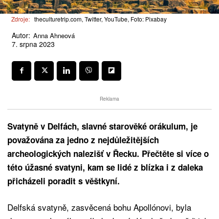
Zdroje:
theculturetrip.com, Twitter, YouTube, Foto: Pixabay
Autor:
Anna Ahneová
7. srpna 2023
Reklama
Svatyně v Delfách, slavné starověké orákulum, je
považována za jedno z nejdůležitějších
archeologických nalezišť v Řecku. Přečtěte si více o
této úžasné svatyni, kam se lidé z blízka i z daleka
přicházeli poradit s věštkyní.
Delfská svatyně, zasvěcená bohu Apollónovi, byla