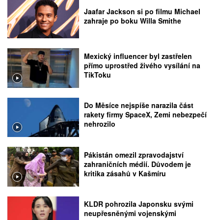
Jaafar Jackson si po filmu Michael
zahraje po boku Willa Smithe
Mexický influencer byl zastřelen
přímo uprostřed živého vysílání na
TikToku
Do Měsíce nejspíše narazila část
rakety firmy SpaceX, Zemi nebezpečí
nehrozilo
Pákistán omezil zpravodajství
zahraničních médií. Důvodem je
kritika zásahů v Kašmíru
KLDR pohrozila Japonsku svými
neupřesněnými vojenskými