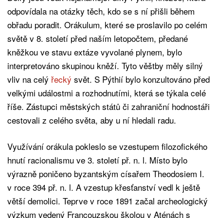
odpovídala na otázky těch, kdo se s ní přišli během
obřadu poradit. Orákulum, které se proslavilo po celém
světě v 8. století před naším letopočtem, předané
kněžkou ve stavu extáze vyvolané plynem, bylo
interpretováno skupinou kněží. Tyto věštby měly silný
vliv na celý
řecký
svět. S Pýthií bylo konzultováno před
velkými událostmi a rozhodnutími, která se týkala celé
říše. Zástupci městských států či zahraniční hodnostáři
cestovali z celého světa, aby u ní hledali radu.
Využívání orákula pokleslo se vzestupem filozofického
hnutí racionalismu ve 3. století př. n. l. Místo bylo
výrazně poničeno byzantským císařem Theodosiem I.
v roce 394 př. n. l. A vzestup křesťanství vedl k ještě
větší demolici. Teprve v roce 1891 začal archeologický
výzkum vedený Francouzskou školou v Aténách s