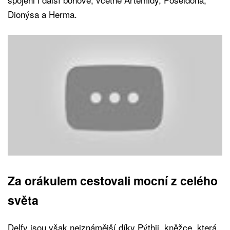
Dionýsa a Herma.
Za orákulem cestovali mocní z celého
světa
Delfy jsou však nejznámější díky Pýthii, kněžce, která