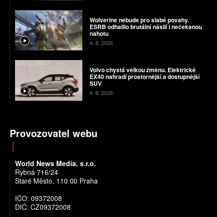
Wolverine nebude pro slabé povahy.
ESRB odhalilo brutální násilí i nečekanou
nahotu
4. 8. 2026
Volvo chystá velkou změnu. Elektrické
EX40 nahradí prostornější a dostupnější
SUV
4. 8. 2026
Provozovatel webu
World News Media, s.r.o.
Rybná 716/24
Staré Město, 110 00 Praha
IČO: 09372008
DIČ: CZ09372008