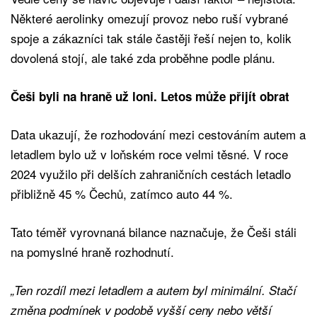
Některé aerolinky omezují provoz nebo ruší vybrané
spoje a zákazníci tak stále častěji řeší nejen to, kolik
dovolená stojí, ale také zda proběhne podle plánu.
Češi byli na hraně už loni. Letos může přijít obrat
Data ukazují, že rozhodování mezi cestováním autem a
letadlem bylo už v loňském roce velmi těsné. V roce
2024 využilo při delších zahraničních cestách letadlo
přibližně 45 % Čechů, zatímco auto 44 %.
Tato téměř vyrovnaná bilance naznačuje, že Češi stáli
na pomyslné hraně rozhodnutí.
„Ten rozdíl mezi letadlem a autem byl minimální. Stačí
změna podmínek v podobě vyšší ceny nebo větší