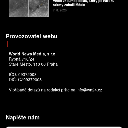
Vědci zkoumají oblak, který po nárazu
rakety zahalil Měsíc
7. 8. 2026
Provozovatel webu
World News Media, s.r.o.
Rybná 716/24
Staré Město, 110 00 Praha
IČO: 09372008
DIČ: CZ09372008
V případě dotazů na redakci pište na info@wn24.cz
Napište nám