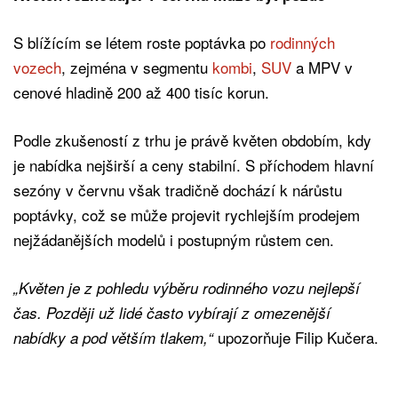
S blížícím se létem roste poptávka po
rodinných
vozech
, zejména v segmentu
kombi
,
SUV
a MPV v
cenové hladině 200 až 400 tisíc korun.
Podle zkušeností z trhu je právě květen obdobím, kdy
je nabídka nejširší a ceny stabilní. S příchodem hlavní
sezóny v červnu však tradičně dochází k nárůstu
poptávky, což se může projevit rychlejším prodejem
nejžádanějších modelů i postupným růstem cen.
„Květen je z pohledu výběru rodinného vozu nejlepší
čas. Později už lidé často vybírají z omezenější
upozorňuje Filip Kučera.
nabídky a pod větším tlakem,“