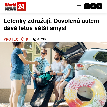
Letenky zdražují. Dovolená autem
dává letos větší smysl
4
min.
PROTEXT ČTK