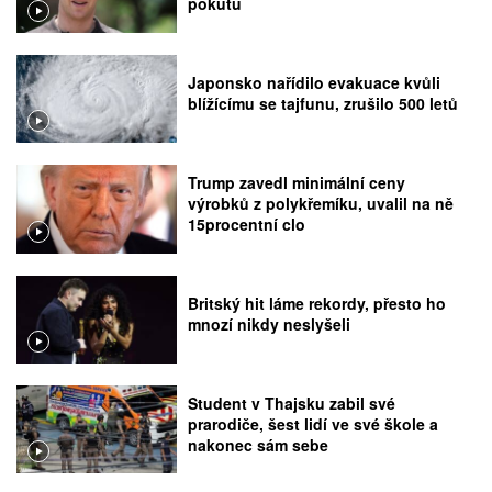
pokutu
Japonsko nařídilo evakuace kvůli
blížícímu se tajfunu, zrušilo 500 letů
Trump zavedl minimální ceny
výrobků z polykřemíku, uvalil na ně
15procentní clo
Britský hit láme rekordy, přesto ho
mnozí nikdy neslyšeli
Student v Thajsku zabil své
prarodiče, šest lidí ve své škole a
nakonec sám sebe