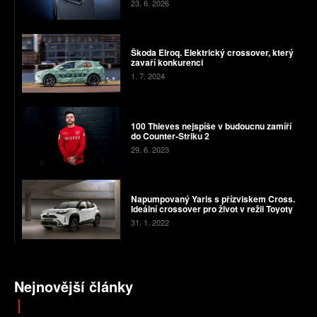
23. 6. 2026
Škoda Elroq. Elektrický crossover, který
zavaří konkurenci
1. 7. 2024
100 Thieves nejspíše v budoucnu zamíří
do Counter-Striku 2
29. 6. 2023
Napumpovaný Yaris s přízviskem Cross.
Ideální crossover pro život v režii Toyoty
31. 1. 2022
Nejnovější články