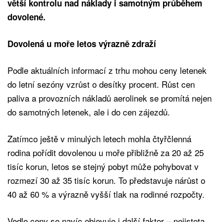
větší kontrolu nad náklady i samotným průběhem
dovolené.
Dovolená u moře letos výrazně zdraží
Podle aktuálních informací z trhu mohou ceny letenek
do letní sezóny vzrůst o desítky procent. Růst cen
paliva a provozních nákladů aerolinek se promítá nejen
do samotných letenek, ale i do cen zájezdů.
Zatímco ještě v minulých letech mohla čtyřčlenná
rodina pořídit dovolenou u moře přibližně za 20 až 25
tisíc korun, letos se stejný pobyt může pohybovat v
rozmezí 30 až 35 tisíc korun. To představuje nárůst o
40 až 60 % a výrazně vyšší tlak na rodinné rozpočty.
Vedle ceny se navíc objevuje i další faktor – nejistota.