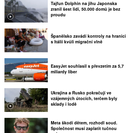
Tajfun Dolphin na jihu Japonska
zranil šest lidí, 50.000 domů je bez
proudu
Španělsko zavádí kontroly na hranici
s Itálií kvůli migrační vlně
EasyJet souhlasil s převzetím za 5,7
miliardy liber
Ukrajina a Rusko pokračují ve
vzájemných útocích, terčem byly
sklady i lodě
Meta škodí dětem, rozhodl soud.
Společnost musí zaplatit tučnou