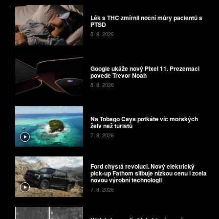
Lék s THC zmírnil noční můry pacientů s
PTSD
8. 8. 2026
Google ukáže nový Pixel 11. Prezentaci
povede Trevor Noah
8. 8. 2026
Na Tobago Cays potkáte víc mořských
želv než turistů
7. 8. 2026
Ford chystá revoluci. Nový elektrický
pick-up Fathom slibuje nízkou cenu i zcela
novou výrobní technologii
7. 8. 2026