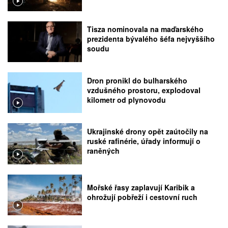
Tisza nominovala na maďarského
prezidenta bývalého šéfa nejvyššího
soudu
Dron pronikl do bulharského
vzdušného prostoru, explodoval
kilometr od plynovodu
Ukrajinské drony opět zaútočily na
ruské rafinérie, úřady informují o
raněných
Mořské řasy zaplavují Karibik a
ohrožují pobřeží i cestovní ruch