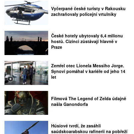
Vyčerpané české turisty v Rakousku
zachraňovaly policejní vrtulníky
České hotely ubytovaly 6,4 milionu
hostů. Cizinci zůstávají hlavně v
Praze
Zemřel otec Lionela Messiho Jorge.
Synovi pomáhal v kariéře od jeho 14
let
Filmová The Legend of Zelda údajně
našla Ganondorfa
Húsíové tvrdí, že zasáhli
saúdskoarabskou rafinerii na pobřeží