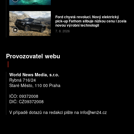
Ford chystá revoluci. Nový elektrický
pick-up Fathom slibuje nízkou cenu i zcela
novou výrobní technologii
7. 8. 2026
Provozovatel webu
World News Media, s.r.o.
Rybná 716/24
Staré Město, 110 00 Praha
IČO: 09372008
DIČ: CZ09372008
V případě dotazů na redakci pište na info@wn24.cz