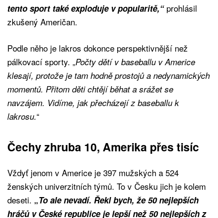
prohlásil
tento sport také exploduje v popularitě,“
zkušený Američan.
Podle něho je lakros dokonce perspektivnější než
pálkovací sporty. „
Počty dětí v baseballu v Americe
klesají, protože je tam hodně prostojů a nedynamických
momentů. Přitom děti chtějí běhat a srážet se
navzájem. Vidíme, jak přecházejí z baseballu k
“
lakrosu.
Čechy zhruba 10, Amerika přes tisíc
Vždyť jenom v Americe je 397 mužských a 524
ženských univerzitních týmů. To v Česku jich je kolem
deseti.
„
To ale nevadí. Řekl bych, že 50 nejlepších
hráčů v České republice je lepší než 50 nejlepších z