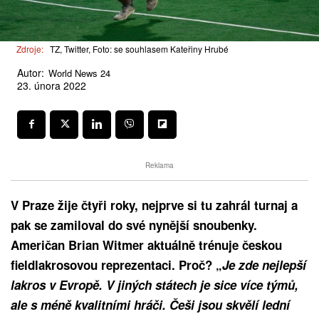
Zdroje:
TZ, Twitter, Foto: se souhlasem Kateřiny Hrubé
Autor:
World News 24
23. února 2022
Reklama
V Praze žije čtyři roky, nejprve si tu zahrál turnaj a
pak se zamiloval do své nynější snoubenky.
Američan Brian Witmer aktuálně trénuje českou
fieldlakrosovou reprezentaci. Proč? „
Je zde nejlepší
lakros v Evropě. V jiných státech je sice více týmů,
ale s méně kvalitními hráči. Češi jsou skvělí lední