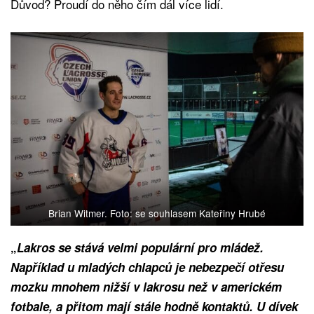
Důvod? Proudí do něho čím dál více lidí.
Brian Witmer. Foto: se souhlasem Kateřiny Hrubé
„
Lakros se stává velmi populární pro mládež.
Například u mladých chlapců je nebezpečí otřesu
mozku mnohem nižší v lakrosu než v americkém
fotbale, a přitom mají stále hodně kontaktů. U dívek