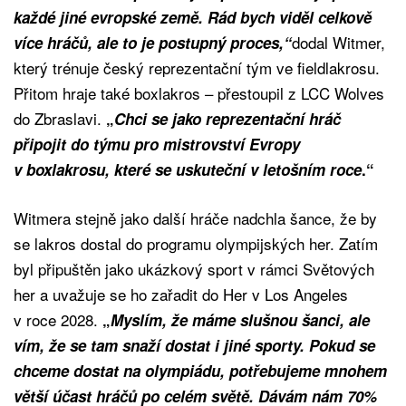
každé jiné evropské země. Rád bych viděl celkově
dodal Witmer,
více hráčů, ale to je postupný proces,“
který trénuje český reprezentační tým ve fieldlakrosu.
Přitom hraje také boxlakros – přestoupil z LCC Wolves
do Zbraslavi.
„
Chci se jako reprezentační hráč
připojit do týmu pro mistrovství Evropy
v boxlakrosu, které se uskuteční v letošním roce
.“
Witmera stejně jako další hráče nadchla šance, že by
se lakros dostal do programu olympijských her. Zatím
byl připuštěn jako ukázkový sport v rámci Světových
her a uvažuje se ho zařadit do Her v Los Angeles
v roce 2028.
„
Myslím, že máme slušnou šanci, ale
vím, že se tam snaží dostat i jiné sporty. Pokud se
chceme dostat na olympiádu, potřebujeme mnohem
větší účast hráčů po celém světě. Dávám nám 70%