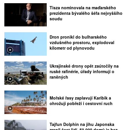
Tisza nominovala na maďarského
prezidenta bývalého šéfa nejvyššího
soudu
Dron pronikl do bulharského
vzdušného prostoru, explodoval
kilometr od plynovodu
Ukrajinské drony opět zaútočily na
ruské rafinérie, úřady informují o
raněných
Mořské řasy zaplavují Karibik a
ohrožují pobřeží i cestovní ruch
Tajfun Dolphin na jihu Japonska
zranil šest lidí, 50.000 domů je bez