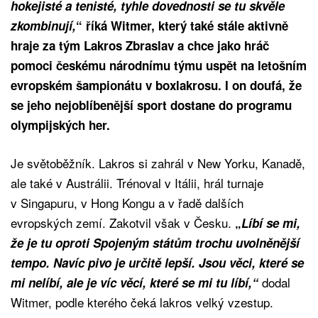
hokejisté a tenisté, tyhle dovednosti se tu skvěle
zkombinují,
“ říká Witmer, který také stále aktivně
hraje za tým Lakros Zbraslav a chce jako hráč
pomoci českému národnímu týmu uspět na letošním
evropském šampionátu v boxlakrosu. I on doufá, že
se jeho nejoblíbenější sport dostane do programu
olympijských her.
Je světoběžník. Lakros si zahrál v New Yorku, Kanadě,
ale také v Austrálii. Trénoval v Itálii, hrál turnaje
v Singapuru, v Hong Kongu a v řadě dalších
evropských zemí. Zakotvil však v Česku.
„
Líbí se mi,
že je tu oproti Spojeným státům trochu uvolněnější
tempo. Navíc pivo je určitě lepší. Jsou věci, které se
dodal
mi nelíbí, ale je víc věcí, které se mi tu líbí,“
Witmer, podle kterého čeká lakros velký vzestup.