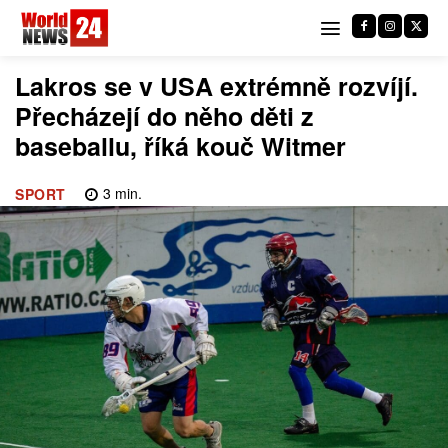
Lakros se v USA extrémně rozvíjí.
Přecházejí do něho děti z
baseballu, říká kouč Witmer
3
min.
SPORT