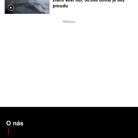
proudu
Reklama
O nás