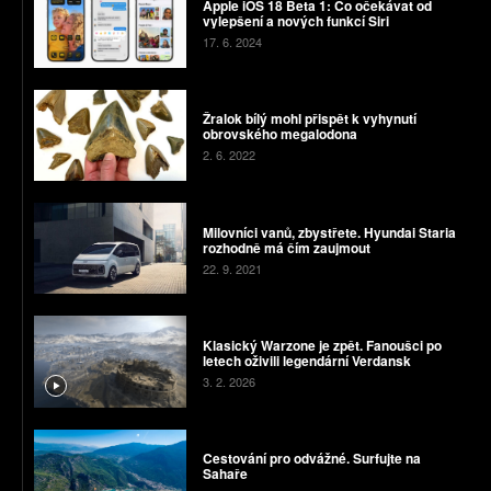
Apple iOS 18 Beta 1: Co očekávat od
vylepšení a nových funkcí Siri
17. 6. 2024
Žralok bílý mohl přispět k vyhynutí
obrovského megalodona
2. 6. 2022
Milovníci vanů, zbystřete. Hyundai Staria
rozhodně má čím zaujmout
22. 9. 2021
Klasický Warzone je zpět. Fanoušci po
letech oživili legendární Verdansk
3. 2. 2026
Cestování pro odvážné. Surfujte na
Sahaře