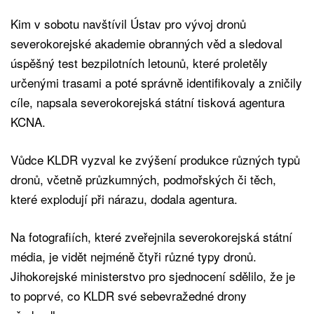
Kim v sobotu navštívil Ústav pro vývoj dronů
severokorejské akademie obranných věd a sledoval
úspěšný test bezpilotních letounů, které proletěly
určenými trasami a poté správně identifikovaly a zničily
cíle, napsala severokorejská státní tisková agentura
KCNA.
Vůdce KLDR vyzval ke zvýšení produkce různých typů
dronů, včetně průzkumných, podmořských či těch,
které explodují při nárazu, dodala agentura.
Na fotografiích, které zveřejnila severokorejská státní
média, je vidět nejméně čtyři různé typy dronů.
Jihokorejské ministerstvo pro sjednocení sdělilo, že je
to poprvé, co KLDR své sebevražedné drony