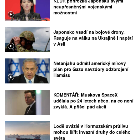
KLDR pohrozila Japonsku svými
neupřesněnými vojenskými
možnostmi
Japonsko vsadí na bojové drony.
Reaguje na válku na Ukrajině i napětí
v Asii
Netanjahu odmítl americký mírový
plán pro Gazu navzdory odzbrojení
Hamásu
KOMENTÁŘ: Muskova SpaceX
udělala po 24 letech něco, na co není
zvyklá. A přišel pád akcií
Lodě uvázlé v Hormuzském průlivu
mohou šířit invazní druhy do celého
světa