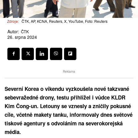
Zdroje:
ČTK, AP, KCNA, Reuters, X, YouTube, Foto: Reuters
Autor:
ČTK
26. srpna 2024
Reklama
Severní Korea o víkendu vyzkoušela nové takzvané
sebevražedné drony, testu přihlížel i vůdce KLDR
Kim Čong-un. Letouny se vznesly a zničily pokusné
cíle, včetně makety tanku, informovaly dnes světové
tiskové agentury s odvoláním na severokorejská
média.