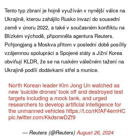
Tento typ zbraní je hojně využíván v nynější válce na
Ukrajině, kterou zahájilo Rusko invazí do sousední
země v únoru 2022, a také v současném konfliktu na
Blízkém východě, připomněla agentura Reuters.
Pchjongjang a Moskva přitom v poslední době posílily
vzájemnou spolupráci a Spojené státy a Jižní Korea
obviňují KLDR, že se na ruském válečném tažení na
Ukrajině podílí dodávkami střel a munice.
North Korean leader Kim Jong Un watched as
new 'suicide drones' took off and destroyed test
targets including a mock tank, and urged
researchers to develop artificial intelligence for
the unmanned vehicles
https://t.co/rKfAF4emHC
pic.twitter.com/KkdsnwDZf9
— Reuters (@Reuters)
August 26, 2024