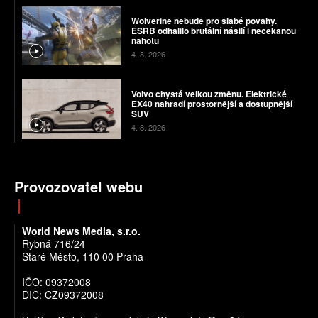
Wolverine nebude pro slabé povahy.
ESRB odhalilo brutální násilí i nečekanou
nahotu
4. 8. 2026
Volvo chystá velkou změnu. Elektrické
EX40 nahradí prostornější a dostupnější
SUV
4. 8. 2026
Provozovatel webu
World News Media, s.r.o.
Rybná 716/24
Staré Město, 110 00 Praha
IČO: 09372008
DIČ: CZ09372008