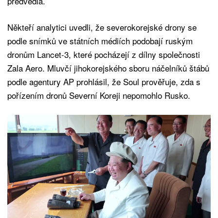
předvedla.
Někteří analytici uvedli, že severokorejské drony se
podle snímků ve státních médiích podobají ruským
dronům Lancet-3, které pocházejí z dílny společnosti
Zala Aero. Mluvčí jihokorejského sboru náčelníků štábů
podle agentury AP prohlásil, že Soul prověřuje, zda s
pořízením dronů Severní Koreji nepomohlo Rusko.