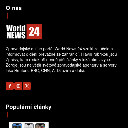
O nás
Zpravodajský online portál World News 24 vznikl za účelem
informovat o dění převážně ze zahraničí. Hlavní rubrikou jsou
Zprávy, kam redaktoři denně píší články v lokálním jazyce.
Zdroje jsou největší světové zpravodajské agentury a servery
jako Reuters, BBC, CNN, Al-Džazíra a další.
Populární články