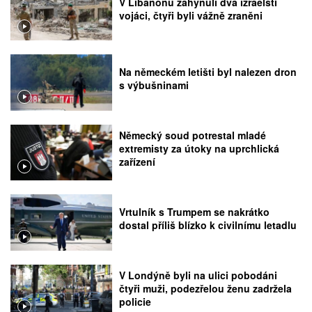
V Libanonu zahynuli dva izraelští
vojáci, čtyři byli vážně zraněni
Na německém letišti byl nalezen dron
s výbušninami
Německý soud potrestal mladé
extremisty za útoky na uprchlická
zařízení
Vrtulník s Trumpem se nakrátko
dostal příliš blízko k civilnímu letadlu
V Londýně byli na ulici pobodáni
čtyři muži, podezřelou ženu zadržela
policie