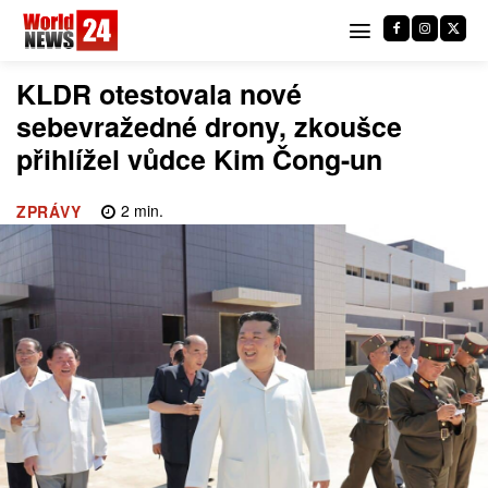
KLDR otestovala nové
sebevražedné drony, zkoušce
přihlížel vůdce Kim Čong-un
2
min.
ZPRÁVY