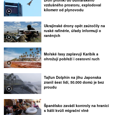
vzdušného prostoru, explodoval
kilometr od plynovodu
Ukrajinské drony opět zaútočily na
ruské rafinérie, úřady informují o
raněných
Mořské řasy zaplavují Karibik a
ohrožují pobřeží i cestovní ruch
Tajfun Dolphin na jihu Japonska
zranil šest lidí, 50.000 domů je bez
proudu
Španělsko zavádí kontroly na hranici
s Itálií kvůli migrační vlně