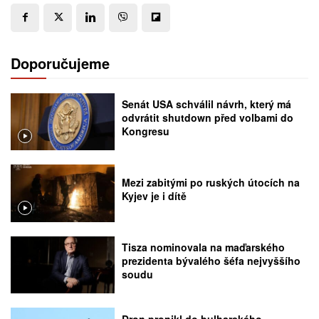
Doporučujeme
Senát USA schválil návrh, který má
odvrátit shutdown před volbami do
Kongresu
Mezi zabitými po ruských útocích na
Kyjev je i dítě
Tisza nominovala na maďarského
prezidenta bývalého šéfa nejvyššího
soudu
Dron pronikl do bulharského