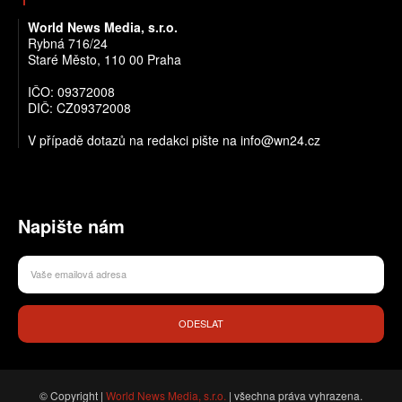
World News Media, s.r.o.
Rybná 716/24
Staré Město, 110 00 Praha
IČO: 09372008
DIČ: CZ09372008
V případě dotazů na redakci pište na info@wn24.cz
Napište nám
ODESLAT
© Copyright |
World News Media, s.r.o.
| všechna práva vyhrazena.