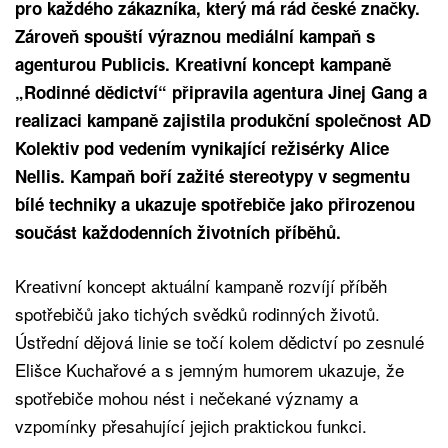
pro každého zákazníka, který má rád české značky.
Zároveň spouští výraznou mediální kampaň s
agenturou Publicis. Kreativní koncept kampaně
„Rodinné dědictví“ připravila agentura Jinej Gang a
realizaci kampaně zajistila produkční společnost AD
Kolektiv pod vedením vynikající režisérky Alice
Nellis. Kampaň boří zažité stereotypy v segmentu
bílé techniky a ukazuje spotřebiče jako přirozenou
součást každodenních životních příběhů.
Kreativní koncept aktuální kampaně rozvíjí příběh
spotřebičů jako tichých svědků rodinných životů.
Ústřední dějová linie se točí kolem dědictví po zesnulé
Elišce Kuchařové a s jemným humorem ukazuje, že
spotřebiče mohou nést i nečekané významy a
vzpomínky přesahující jejich praktickou funkci.