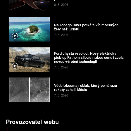
8. 8. 2026
Na Tobago Cays potkáte víc mořských
želv než turistů
7. 8. 2026
Ford chystá revoluci. Nový elektrický
pick-up Fathom slibuje nízkou cenu i zcela
novou výrobní technologii
7. 8. 2026
Vědci zkoumají oblak, který po nárazu
rakety zahalil Měsíc
7. 8. 2026
Provozovatel webu