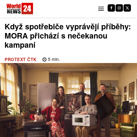
Když spotřebiče vyprávějí příběhy:
MORA přichází s nečekanou
kampaní
5
min.
PROTEXT ČTK