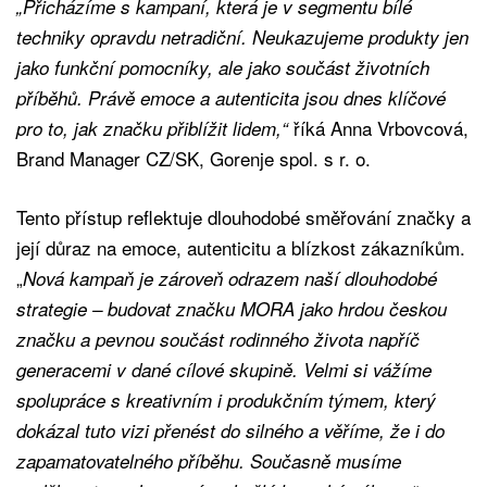
„Přicházíme s kampaní, která je v segmentu bílé
techniky opravdu netradiční. Neukazujeme produkty jen
jako funkční pomocníky, ale jako součást životních
příběhů. Právě emoce a autenticita jsou dnes klíčové
říká Anna Vrbovcová,
pro to, jak značku přiblížit lidem,“
Brand Manager CZ/SK, Gorenje spol. s r. o.
Tento přístup reflektuje dlouhodobé směřování značky a
její důraz na emoce, autenticitu a blízkost zákazníkům.
„
Nová kampaň je zároveň odrazem naší dlouhodobé
strategie – budovat značku MORA jako hrdou českou
značku a pevnou součást rodinného života napříč
generacemi v dané cílové skupině. Velmi si vážíme
spolupráce s kreativním i produkčním týmem, který
dokázal tuto vizi přenést do silného a věříme, že i do
zapamatovatelného příběhu. Současně musíme