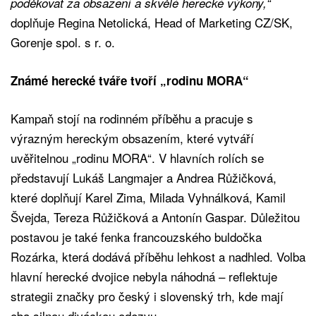
poděkovat za obsazení a skvělé herecké výkony,“
doplňuje Regina Netolická, Head of Marketing CZ/SK,
Gorenje spol. s r. o.
Známé herecké tváře tvoří „rodinu MORA“
Kampaň stojí na rodinném příběhu a pracuje s
výrazným hereckým obsazením, které vytváří
uvěřitelnou „rodinu MORA“. V hlavních rolích se
představují Lukáš Langmajer a Andrea Růžičková,
které doplňují Karel Zima, Milada Vyhnálková, Kamil
Švejda, Tereza Růžičková a Antonín Gaspar. Důležitou
postavou je také fenka francouzského buldočka
Rozárka, která dodává příběhu lehkost a nadhled. Volba
hlavní herecké dvojice nebyla náhodná – reflektuje
strategii značky pro český i slovenský trh, kde mají
oba silnou diváckou odezvu.