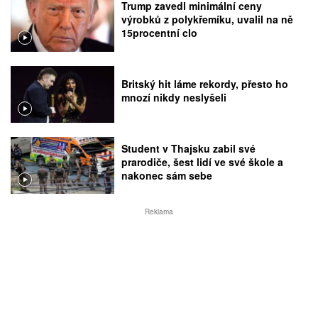
Trump zavedl minimální ceny
výrobků z polykřemíku, uvalil na ně
15procentní clo
Britský hit láme rekordy, přesto ho
mnozí nikdy neslyšeli
Student v Thajsku zabil své
prarodiče, šest lidí ve své škole a
nakonec sám sebe
Reklama