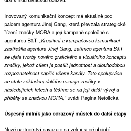
Inovovaný komunikační koncept má aktuálně pod
palcem agentura Jinej Gang, která převzala strategické
řízení značky MORA a její kampaně společně s
agenturou B&T.
„Kreativní a kampaňovou komunikaci
zastřešila agentura Jinej Gang, zatímco agentura B&T
se ujala tvorby nového grafického a vizuálního konceptu
značky, jehož cílem je posílit jednotnost a dlouhodobou
rozpoznatelnost napříč všemi kanály. Tato spolupráce
se stala základem dalšího rozvoje značky v
následujících letech a těšíme se na její další vývoj a
uvádí Regina Netolická.
příběhy se značkou MORA,“
Úspěšný milník jako odrazový můstek do další etapy
Nové partnerství navazuje na velmi silné období