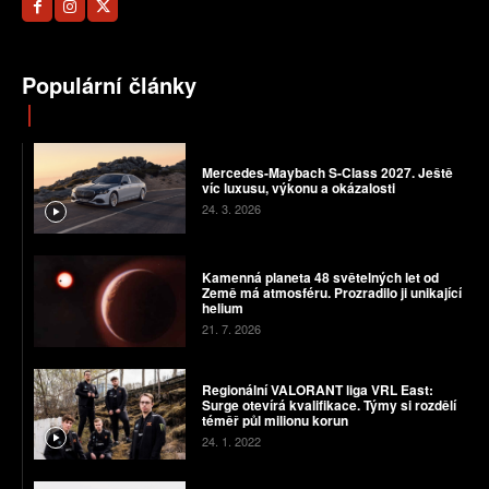
Populární články
Mercedes-Maybach S-Class 2027. Ještě
víc luxusu, výkonu a okázalosti
24. 3. 2026
Kamenná planeta 48 světelných let od
Země má atmosféru. Prozradilo ji unikající
helium
21. 7. 2026
Regionální VALORANT liga VRL East:
Surge otevírá kvalifikace. Týmy si rozdělí
téměř půl milionu korun
24. 1. 2022