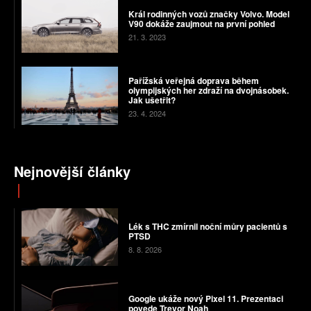
Král rodinných vozů značky Volvo. Model
V90 dokáže zaujmout na první pohled
21. 3. 2023
Pařížská veřejná doprava během
olympijských her zdraží na dvojnásobek.
Jak ušetřit?
23. 4. 2024
Nejnovější články
Lék s THC zmírnil noční můry pacientů s
PTSD
8. 8. 2026
Google ukáže nový Pixel 11. Prezentaci
povede Trevor Noah