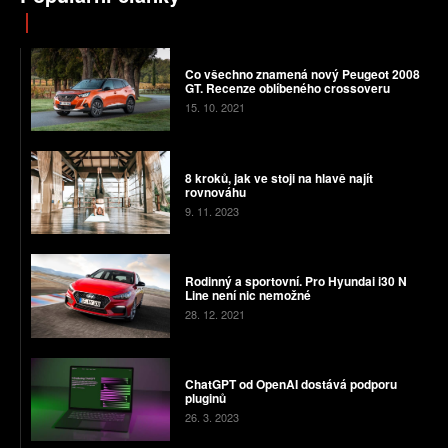
Co všechno znamená nový Peugeot 2008
GT. Recenze oblíbeného crossoveru
15. 10. 2021
8 kroků, jak ve stoji na hlavě najít
rovnováhu
9. 11. 2023
Rodinný a sportovní. Pro Hyundai i30 N
Line není nic nemožné
28. 12. 2021
ChatGPT od OpenAI dostává podporu
pluginů
26. 3. 2023