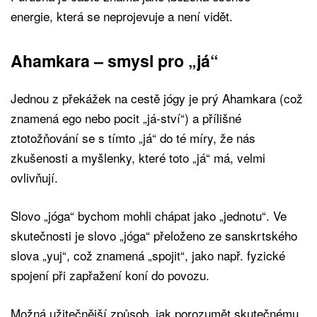
energie, která se neprojevuje a není vidět.
Ahamkara – smysl pro „já“
Jednou z překážek na cestě jógy je prý Ahamkara (což
znamená ego nebo pocit „já-ství“) a přílišné
ztotožňování se s tímto „já“ do té míry, že nás
zkušenosti a myšlenky, které toto „já“ má, velmi
ovlivňují.
Slovo „jóga“ bychom mohli chápat jako „jednotu“. Ve
skutečnosti je slovo „jóga“ přeloženo ze sanskrtského
slova „yuj“, což znamená „spojit“, jako např. fyzické
spojení při zapřažení koní do povozu.
Možná užitečnější způsob, jak porozumět skutečnému