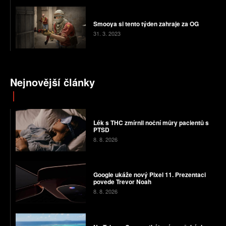
Smooya si tento týden zahraje za OG
31. 3. 2023
Nejnovější články
Lék s THC zmírnil noční můry pacientů s
PTSD
8. 8. 2026
Google ukáže nový Pixel 11. Prezentaci
povede Trevor Noah
8. 8. 2026