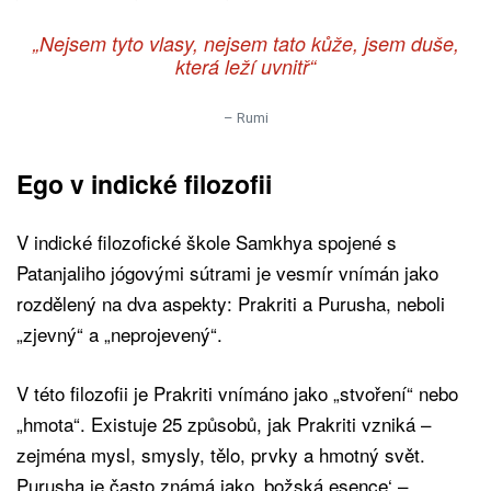
„Nejsem tyto vlasy, nejsem tato kůže, jsem duše,
která leží uvnitř“
– Rumi
Ego v indické filozofii
V indické filozofické škole Samkhya spojené s
Patanjaliho jógovými sútrami je vesmír vnímán jako
rozdělený na dva aspekty: Prakriti a Purusha, neboli
„zjevný“ a „neprojevený“.
V této filozofii je Prakriti vnímáno jako „stvoření“ nebo
„hmota“. Existuje 25 způsobů, jak Prakriti vzniká –
zejména mysl, smysly, tělo, prvky a hmotný svět.
Purusha je často známá jako ‚božská esence‘ –