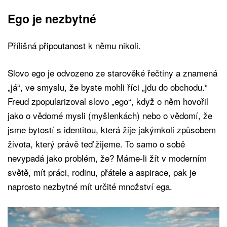
Ego je nezbytné
Přílišná připoutanost k němu nikoli.
Slovo ego je odvozeno ze starověké řečtiny a znamená
„já“, ve smyslu, že byste mohli říci „jdu do obchodu.“
Freud zpopularizoval slovo „ego“, když o něm hovořil
jako o vědomé mysli (myšlenkách) nebo o vědomí, že
jsme bytostí s identitou, která žije jakýmkoli způsobem
života, který právě teď žijeme. To samo o sobě
nevypadá jako problém, že? Máme-li žít v moderním
světě, mít práci, rodinu, přátele a aspirace, pak je
naprosto nezbytné mít určité množství ega.