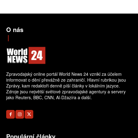
O nás
Zpravodajský online portál World News 24 vznikl za účelem
informovat o dění převážně ze zahraničí. Hlavní rubrikou jsou
Zprávy, kam redaktoři denně píší články v lokálním jazyce.
Zdroje jsou největší světové zpravodajské agentury a servery
jako Reuters, BBC, CNN, Al-Džazíra a další.
Populární články