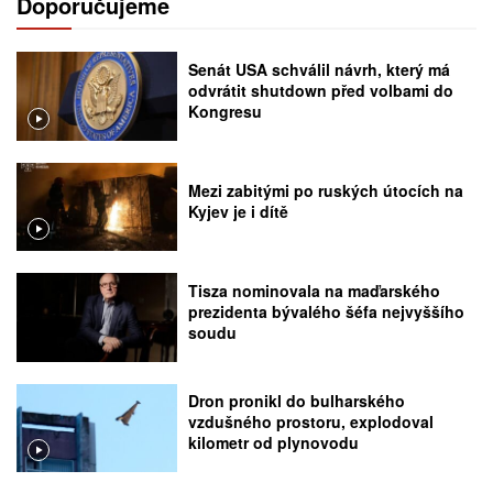
Doporučujeme
Senát USA schválil návrh, který má
odvrátit shutdown před volbami do
Kongresu
Mezi zabitými po ruských útocích na
Kyjev je i dítě
Tisza nominovala na maďarského
prezidenta bývalého šéfa nejvyššího
soudu
Dron pronikl do bulharského
vzdušného prostoru, explodoval
kilometr od plynovodu