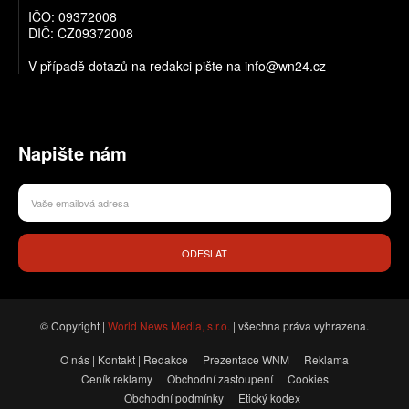
IČO: 09372008
DIČ: CZ09372008
V případě dotazů na redakci pište na info@wn24.cz
Napište nám
ODESLAT
© Copyright |
World News Media, s.r.o.
| všechna práva vyhrazena.
O nás | Kontakt | Redakce
Prezentace WNM
Reklama
Ceník reklamy
Obchodní zastoupení
Cookies
Obchodní podmínky
Etický kodex