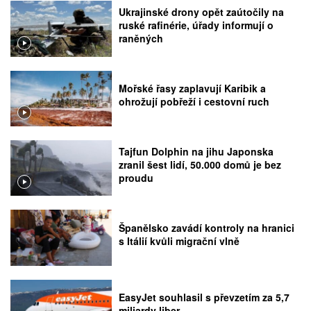
Ukrajinské drony opět zaútočily na
ruské rafinérie, úřady informují o
raněných
Mořské řasy zaplavují Karibik a
ohrožují pobřeží i cestovní ruch
Tajfun Dolphin na jihu Japonska
zranil šest lidí, 50.000 domů je bez
proudu
Španělsko zavádí kontroly na hranici
s Itálií kvůli migrační vlně
EasyJet souhlasil s převzetím za 5,7
miliardy liber