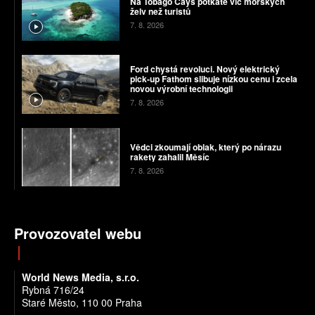
Na Tobago Cays potkáte víc mořských
želv než turistů
7. 8. 2026
Ford chystá revoluci. Nový elektrický
pick-up Fathom slibuje nízkou cenu i zcela
novou výrobní technologii
7. 8. 2026
Vědci zkoumají oblak, který po nárazu
rakety zahalil Měsíc
7. 8. 2026
Provozovatel webu
World News Media, s.r.o.
Rybná 716/24
Staré Město, 110 00 Praha