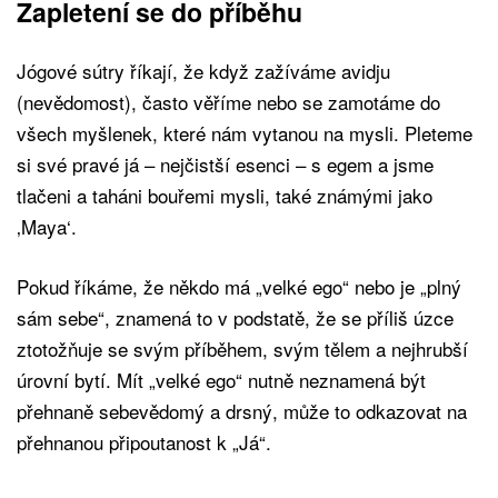
Zapletení se do příběhu
Jógové sútry říkají, že když zažíváme avidju
(nevědomost), často věříme nebo se zamotáme do
všech myšlenek, které nám vytanou na mysli. Pleteme
si své pravé já – nejčistší esenci – s egem a jsme
tlačeni a taháni bouřemi mysli, také známými jako
‚Maya‘.
Pokud říkáme, že někdo má „velké ego“ nebo je „plný
sám sebe“, znamená to v podstatě, že se příliš úzce
ztotožňuje se svým příběhem, svým tělem a nejhrubší
úrovní bytí. Mít „velké ego“ nutně neznamená být
přehnaně sebevědomý a drsný, může to odkazovat na
přehnanou připoutanost k „Já“.