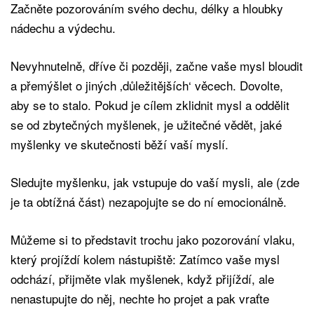
Začněte pozorováním svého dechu, délky a hloubky
nádechu a výdechu.
Nevyhnutelně, dříve či později, začne vaše mysl bloudit
a přemýšlet o jiných ‚důležitějších‘ věcech. Dovolte,
aby se to stalo. Pokud je cílem zklidnit mysl a oddělit
se od zbytečných myšlenek, je užitečné vědět, jaké
myšlenky ve skutečnosti běží vaší myslí.
Sledujte myšlenku, jak vstupuje do vaší mysli, ale (zde
je ta obtížná část) nezapojujte se do ní emocionálně.
Můžeme si to představit trochu jako pozorování vlaku,
který projíždí kolem nástupiště: Zatímco vaše mysl
odchází, přijměte vlak myšlenek, když přijíždí, ale
nenastupujte do něj, nechte ho projet a pak vraťte