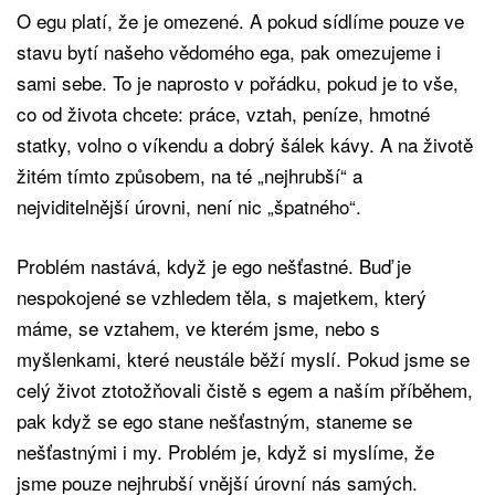
O egu platí, že je omezené. A pokud sídlíme pouze ve
stavu bytí našeho vědomého ega, pak omezujeme i
sami sebe. To je naprosto v pořádku, pokud je to vše,
co od života chcete: práce, vztah, peníze, hmotné
statky, volno o víkendu a dobrý šálek kávy. A na životě
žitém tímto způsobem, na té „nejhrubší“ a
nejviditelnější úrovni, není nic „špatného“.
Problém nastává, když je ego nešťastné. Buď je
nespokojené se vzhledem těla, s majetkem, který
máme, se vztahem, ve kterém jsme, nebo s
myšlenkami, které neustále běží myslí. Pokud jsme se
celý život ztotožňovali čistě s egem a naším příběhem,
pak když se ego stane nešťastným, staneme se
nešťastnými i my. Problém je, když si myslíme, že
jsme pouze nejhrubší vnější úrovní nás samých.