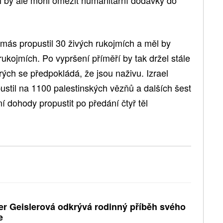
el by ale mohl omezit humanitární dodávky do
ás propustil 30 živých rukojmích a měl by
ukojmích. Po vypršení příměří by tak držel stále
rých se předpokládá, že jsou naživu. Izrael
stil na 1100 palestinských vězňů a dalších šest
í dohody propustit po předání čtyř těl
er Geislerová odkrývá rodinný příběh svého
e