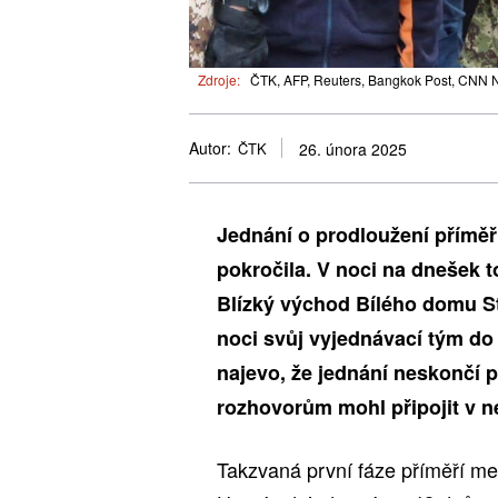
Zdroje:
ČTK, AFP, Reuters, Bangkok Post, CNN N
Autor:
ČTK
26. února 2025
Jednání o prodloužení příměř
pokročila. V noci na dnešek 
Blízký východ Bílého domu St
noci svůj vyjednávací tým do 
najevo, že jednání neskončí p
rozhovorům mohl připojit v n
Takzvaná první fáze příměří me