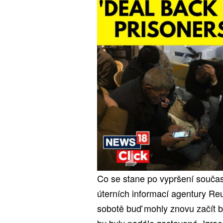
Co se stane po vypršení součas
úterních informací agentury Reut
sobotě buď mohly znovu začít b