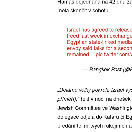
Hamás dojednaná na 42 dnů zač
měla skončit v sobotu.
Israel has agreed to releas
freed last week in exchange 
Egyptian state-linked media
envoy said talks for a seco
remained…
pic.twitter.co
— Bangkok Post (@
„Děláme velký pokrok. Izrael vy
řekl v noci na dnešek
příměří),“
Jewish Committee ve Washington
delegace odjela do Kataru či Eg
předání těl mrtvých rukojmích a