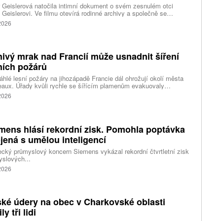
 Geislerová natočila intimní dokument o svém zesnulém otci
 Geislerovi. Ve filmu otevírá rodinné archivy a společně se
ou Aňou skládá portrét talentovaného muže, který měl v sobě
 2026
st i temnější stránku.
ivý mrak nad Francií může usnadnit šíření
ních požárů
hlé lesní požáry na jihozápadě Francie dál ohrožují okolí města
aux. Úřady kvůli rychle se šířícím plamenům evakuovaly
itisíce lidí a nevylučují ani další rozšiřování bezpečnostních
 2026
ení. Hasiči zároveň čelí neobvyklému jevu, který podle nich
ci výrazně komplikuje. Nad požáry se totiž vytvořily takzvané
umulonimby, tedy oblaka vznikající přímo působením intenzivního
.
mens hlásí rekordní zisk. Pomohla poptávka
jená s umělou inteligencí
ký průmyslový koncern Siemens vykázal rekordní čtvrtletní zisk
slových...
 2026
ké údery na obec v Charkovské oblasti
ly tři lidi