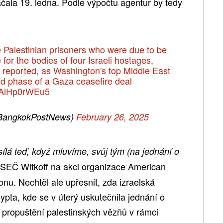
ala 19. ledna. Podle výpočtu agentur by tedy
e Palestinian prisoners who were due to be
for the bodies of four Israeli hostages,
 reported, as Washington's top Middle East
nd phase of a Gaza ceasefire deal
m/AiHp0rWEu5
BangkokPostNews)
February 26, 2025
sílá teď, když mluvíme, svůj tým (na jednání o
 SEČ Witkoff na akci organizace American
u. Nechtěl ale upřesnit, zda izraelská
ypta, kde se v úterý uskutečnila jednání o
 propuštění palestinských vězňů v rámci