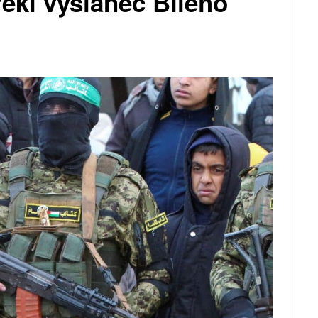
řekl vyslanec Bílého