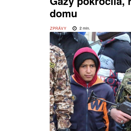
Gazy pokročila, 
domu
2
min.
ZPRÁVY