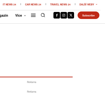
IT NEWS 24
CAR NEWS 24
TRAVEL NEWS 24
DALŠÍ WEBY
gazín
Více
Subscribe
Reklama
Reklama