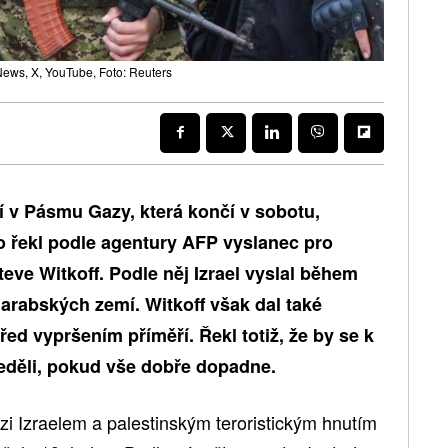
ews, X, YouTube, Foto: Reuters
í v Pásmu Gazy, která končí v sobotu,
to řekl podle agentury AFP vyslanec pro
eve Witkoff. Podle něj Izrael vyslal během
arabských zemí. Witkoff však dal také
řed vypršením příměří. Řekl totiž, že by se k
eděli, pokud vše dobře dopadne.
zi Izraelem a palestinským teroristickým hnutím