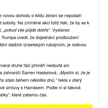
že novou dohodu o klidu zbraní se nepodaří
d soboty. Na zmíněné akci totiž řekl, že by se k
i,
. Vyslanec
„pokud vše půjde dobře“
 Trumpa uvedl, že dojednání prodloužení
tění dalších izraelských rukojmích, je reálnou
zvané druhé fázi příměří nedoufá ani
a zahraničí Šarren Haskelová.
„Myslím si, že je
řekla v úterý
o stalo během několika dnů,“
ové úmluvy s Hamásem. Podle ní si taková
bky“, které zaberou čas.