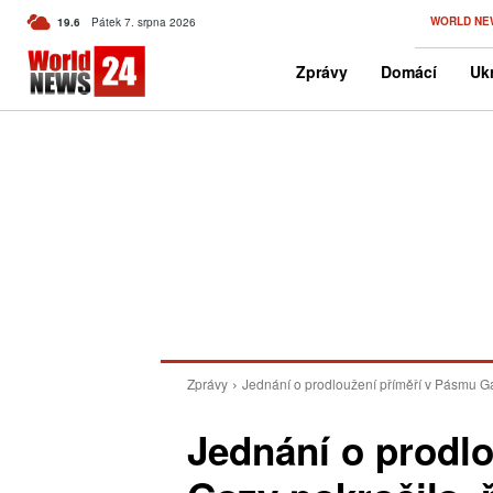
C
WORLD NE
19.6
Pátek 7. srpna 2026
Czech
Zprávy
Domácí
Ukr
Zprávy
Jednání o prodloužení příměří v Pásmu Ga
Jednání o prodl