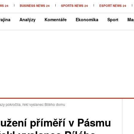
WS 24
BUSINESS NEWS 24
SPORTS NEWS 24
ESPORT NEWS 24
ajina
Analýzy
Komentáře
Ekonomika
Sport
Ma
zy pokročila, řekl vyslanec Bílého domu
oužení příměří v Pásmu