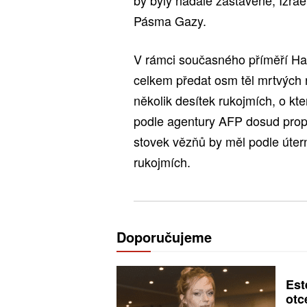
by byly nadále zastavené, Izra
Pásma Gazy.
V rámci současného příměří Ham
celkem předat osm těl mrtvých r
několik desítek rukojmích, o kte
podle agentury AFP dosud propu
stovek vězňů by měl podle útern
rukojmích.
Doporučujeme
Est
otc