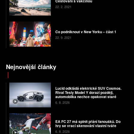
Cestování s vakcínou
22. 2. 2021
Co podniknout v New Yorku – část 1
22. 9. 2021
Nejnovější články
Lucid odkládá elektrické SUV Cosmos.
Rival Tesly Model Y dorazí později,
automobilka nechce opakovat staré
chyby
6. 8. 2026
EA FC 27 má splnit přání fanoušků. Do
hry se vrací skenování vlastní tváře
6. 8. 2026