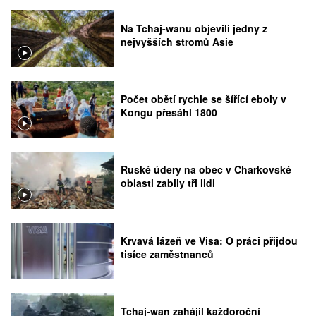
Na Tchaj-wanu objevili jedny z
nejvyšších stromů Asie
Počet obětí rychle se šířící eboly v
Kongu přesáhl 1800
Ruské údery na obec v Charkovské
oblasti zabily tři lidi
Krvavá lázeň ve Visa: O práci přijdou
tisíce zaměstnanců
Tchaj-wan zahájil každoroční