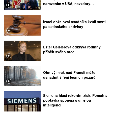
narozením v USA, navzdory
rozhodnutí Nejvyššího soudu
Izrael obžaloval osadníka kvůli smrti
palestinského aktivisty
Ester Geislerová odkrývá rodinný
příběh svého otce
Ohnivý mrak nad Francií může
usnadnit šíření lesních požárů
Siemens hlásí rekordní zisk. Pomohla
poptávka spojená s umělou
inteligencí