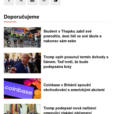
Doporučujeme
Student v Thajsku zabil své
prarodiče, šest lidí ve své škole a
nakonec sám sebe
Trump opět posunul termín dohody s
Íránem. Teď tvrdí, že bude
podepsána brzy
Coinbase v Británii spouští
obchodování s americkými akciemi
Trump podepsal nová nařízení
omezující získání občanství