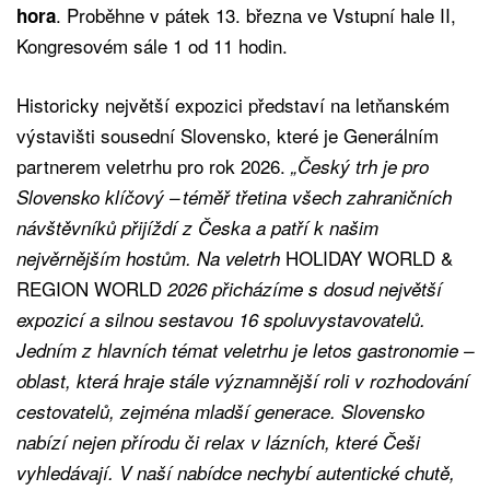
. Proběhne v pátek 13. března ve Vstupní hale II,
hora
Kongresovém sále 1 od 11 hodin.
Historicky největší expozici představí na letňanském
výstavišti sousední Slovensko, které je Generálním
partnerem veletrhu pro rok 2026.
„Český trh je pro
Slovensko klíčový – téměř třetina všech zahraničních
návštěvníků přijíždí z Česka a patří k našim
HOLIDAY WORLD &
nejvěrnějším hostům. Na veletrh
REGION WORLD
2026 přicházíme s dosud největší
expozicí a silnou sestavou 16 spoluvystavovatelů.
Jedním z hlavních témat veletrhu je letos gastronomie –
oblast, která hraje stále významnější roli v rozhodování
cestovatelů, zejména mladší generace. Slovensko
nabízí nejen přírodu či relax v lázních, které Češi
vyhledávají. V naší nabídce nechybí autentické chutě,