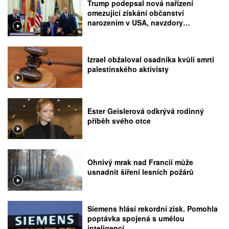
Trump podepsal nová nařízení
omezující získání občanství
narozením v USA, navzdory
rozhodnutí Nejvyššího soudu
Izrael obžaloval osadníka kvůli smrti
palestinského aktivisty
Ester Geislerová odkrývá rodinný
příběh svého otce
Ohnivý mrak nad Francií může
usnadnit šíření lesních požárů
Siemens hlásí rekordní zisk. Pomohla
poptávka spojená s umělou
inteligencí