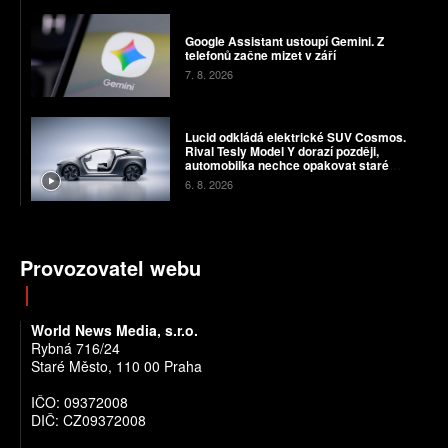
Google Assistant ustoupí Gemini. Z
telefonů začne mizet v září
7. 8. 2026
Lucid odkládá elektrické SUV Cosmos.
Rival Tesly Model Y dorazí později,
automobilka nechce opakovat staré
chyby
6. 8. 2026
Provozovatel webu
World News Media, s.r.o.
Rybná 716/24
Staré Město, 110 00 Praha
IČO: 09372008
DIČ: CZ09372008