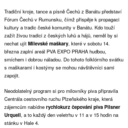
Tradiční kroje, tance a písně Čechů z Banátu představí
Fórum Čechů v Rumunsku, čímž přispěje k propagaci
kultury a tradic české komunity v Banátu. Kdo touží
zažít živou tradici z českých luhů a hájů, neměl by si
nechat ujít
, které v sobotu 14.
Milevské maškary
března zaplní areál PVA EXPO PRAHA hudbou,
smíchem i dobrou náladou. Do tohoto folklórního svátku
s maškarami i kostýmy se mohou návštěvníci sami
zapojit.
Neodolatelný program si pro milovníky piva připravila
Centrála cestovního ruchu Plzeňského kraje, která
zájemcům nabídne
rychlokurz čepování piva Pilsner
, a to každý den veletrhu v 11 a v 15 hodin na
Urquell
stánku v Hale 4.