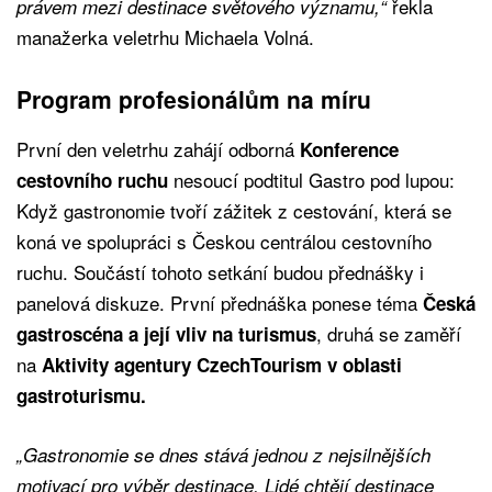
řekla
právem mezi destinace světového významu,“
manažerka veletrhu Michaela Volná.
Program profesionálům na míru
První den veletrhu zahájí odborná
Konference
nesoucí podtitul Gastro pod lupou:
cestovního ruchu
Když gastronomie tvoří zážitek z cestování, která se
koná ve spolupráci s Českou centrálou cestovního
ruchu. Součástí tohoto setkání budou přednášky i
panelová diskuze. První přednáška ponese téma
Česká
, druhá se zaměří
gastroscéna a její vliv na turismus
na
Aktivity agentury CzechTourism v oblasti
gastroturismu.
„Gastronomie se dnes stává jednou z nejsilnějších
motivací pro výběr destinace. Lidé chtějí destinace