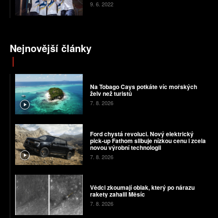
9. 6. 2022
Nejnovější články
Na Tobago Cays potkáte víc mořských
želv než turistů
7. 8. 2026
Ford chystá revoluci. Nový elektrický
pick-up Fathom slibuje nízkou cenu i zcela
novou výrobní technologii
7. 8. 2026
Vědci zkoumají oblak, který po nárazu
rakety zahalil Měsíc
7. 8. 2026