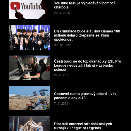
YouTube testuje vyhledávání pomocí
chatbota
28. 4. 2026
Diskriminace bude stát Riot Games 100
milionů dolarů. Zlepšíme se, hlásí
společnost
30. 12. 2021
Čeští borci se do top dvanáctky ESL Pro
League nedostali. I tak si v žebříčku
polepší
26. 8. 2021
Cestovní ruch a plastový odpad – vliv
pandemie covid-19
7. 1. 2021
Riot ruší omezení středoškolských
turnajů v League of Legends