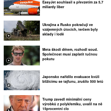
EasyJet souhlasil s převzetím za 5,7
miliardy liber
Ukrajina a Rusko pokračují ve
vzájemných útocích, terčem byly
sklady i lodě
Meta škodí dětem, rozhodl soud.
Společnost musí zaplatit tučnou
pokutu
Japonsko nařídilo evakuace kvůli
blížícímu se tajfunu, zrušilo 500 letů
Trump zavedl minimální ceny
výrobků z polykřemíku, uvalil na ně
15procentní clo